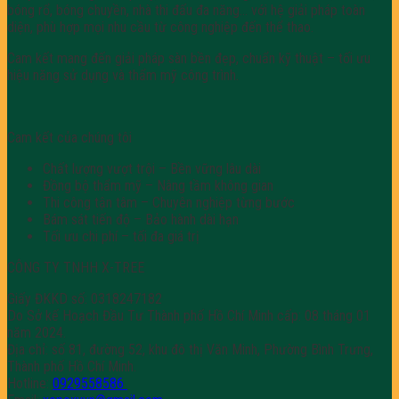
bóng rổ, bóng chuyền, nhà thi đấu đa năng… với hệ giải pháp toàn
diện, phù hợp mọi nhu cầu từ công nghiệp đến thể thao.
Cam kết mang đến giải pháp sàn bền đẹp, chuẩn kỹ thuật – tối ưu
hiệu năng sử dụng và thẩm mỹ công trình.
Cam kết của chúng tôi
Chất lượng vượt trội – Bền vững lâu dài
Đồng bộ thẩm mỹ – Nâng tầm không gian
Thi công tận tâm – Chuyên nghiệp từng bước
Bám sát tiến độ – Bảo hành dài hạn
Tối ưu chi phí – tối đa giá trị
CÔNG TY TNHH X-TREE
Giấy ĐKKD số: 0318247182
Do Sở kế Hoạch Đầu Tư Thành phố Hồ Chí Minh cấp: 08 tháng 01
năm 2024.
Địa chỉ: số 81, đường 52, khu đô thị Văn Minh, Phường Bình Trưng,
Thành phố Hồ Chí Minh.
Hotline:
0929558586