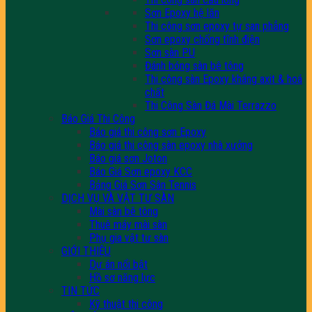
Sơn Epoxy hệ lăn
Thi công sơn epoxy tự san phẳng
Sơn epoxy chống tĩnh điện
Sơn sàn PU
Đánh bóng sàn bê tông
Thi công sàn Epoxy kháng axit & hoá
chất
Thi Công Sàn Đá Mài Terrazzo
Báo Giá Thi Công
Báo giá thi công sơn Epoxy
Báo giá thi công sàn epoxy nhà xưởng
Báo giá sơn Joton
Báo Giá Sơn epoxy KCC
Bảng Giá Sơn Sân Tennis
DỊCH VỤ VÀ VẬT TƯ SÀN
Mài sàn bê tông
Thuê máy mài sàn
Phụ gia vật tư sàn
GIỚI THIỆU
Dự án nổi bật
Hồ sơ năng lực
TIN TỨC
Kỹ thuật thi công