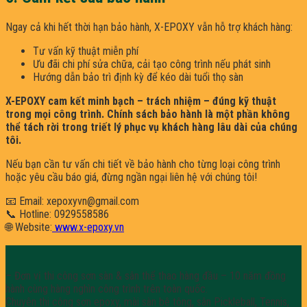
Ngay cả khi hết thời hạn bảo hành, X-EPOXY vẫn hỗ trợ khách hàng:
Tư vấn kỹ thuật miễn phí
Ưu đãi chi phí sửa chữa, cải tạo công trình nếu phát sinh
Hướng dẫn bảo trì định kỳ để kéo dài tuổi thọ sàn
X-EPOXY cam kết minh bạch – trách nhiệm – đúng kỹ thuật
trong mọi công trình. Chính sách bảo hành là một phần không
thể tách rời trong triết lý phục vụ khách hàng lâu dài của chúng
tôi.
Nếu bạn cần tư vấn chi tiết về bảo hành cho từng loại công trình
hoặc yêu cầu báo giá, đừng ngần ngại liên hệ với chúng tôi!
📧 Email: xepoxyvn@gmail.com
📞 Hotline: 0929558586
🌐 Website:
www.x-epoxy.vn
– Đơn vị thi công sơn sàn & sân thể thao hàng đầu – 10 năm đồng
hành cùng hàng nghìn công trình trên toàn quốc.
Chuyên thi công sơn epoxy, mài sàn bê tông, sân Pickleball, Tennis,