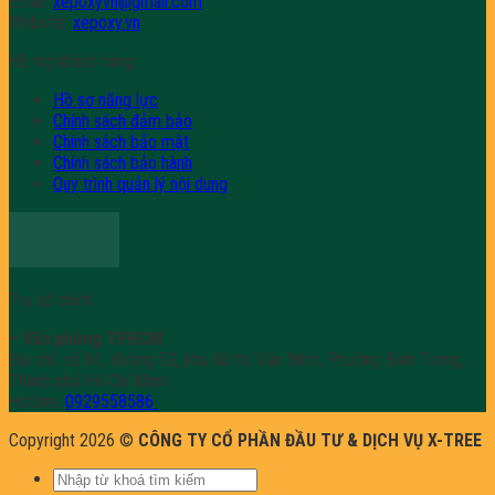
Email:
xepoxyvn@gmail.com
Website:
xepoxy.vn
Hỗ trợ khách hàng
Hồ sơ năng lực
Chính sách đảm bảo
Chính sách bảo mật
Chính sách bảo hành
Quy trình quản lý nội dung
Trụ sở chính
– Văn phòng TPHCM
Địa chỉ: số 81, đường 52, khu đô thị Văn Minh, Phường Bình Trưng,
Thành phố Hồ Chí Minh.
Hotline:
0929558586
Copyright 2026 ©
CÔNG TY CỔ PHẦN ĐẦU TƯ & DỊCH VỤ X-TREE
Tìm