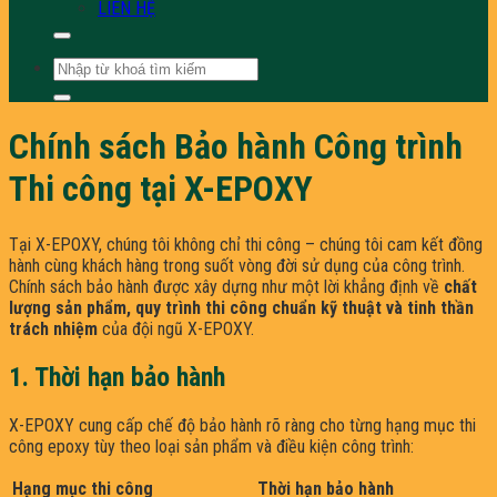
LIÊN HỆ
Tìm
kiếm:
Chính sách Bảo hành Công trình
Thi công tại X-EPOXY
Tại X-EPOXY, chúng tôi không chỉ thi công – chúng tôi cam kết đồng
hành cùng khách hàng trong suốt vòng đời sử dụng của công trình.
Chính sách bảo hành được xây dựng như một lời khẳng định về
chất
lượng sản phẩm, quy trình thi công chuẩn kỹ thuật và tinh thần
trách nhiệm
của đội ngũ X-EPOXY.
1. Thời hạn bảo hành
X-EPOXY cung cấp chế độ bảo hành rõ ràng cho từng hạng mục thi
công epoxy tùy theo loại sản phẩm và điều kiện công trình:
Hạng mục thi công
Thời hạn bảo hành