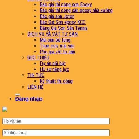
Báo giá thi công sơn Epoxy
Báo giá thi công sàn epoxy nhà xưởng
Báo giá sơn Joton
Báo Giá Sơn epoxy KCC
Bảng Giá Sơn Sân Tennis
DỊCH VỤ VÀ VẬT TƯ SÀN
Mài sàn bê tông
Thuê máy mài sàn
Phụ gia vật tư sàn
GIỚI THIỆU
Dự án nổi bật
Hồ sơ năng lực
TIN TỨC
Kỹ thuật thi công
LIÊN HỆ
Đăng nhập