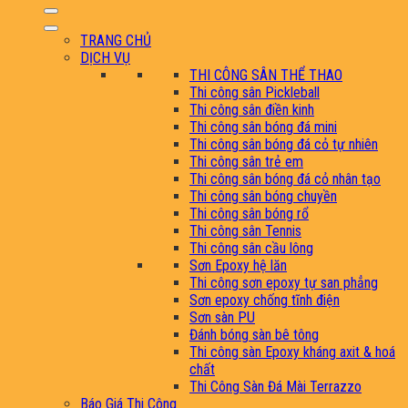
kiếm:
TRANG CHỦ
DỊCH VỤ
THI CÔNG SÂN THỂ THAO
Thi công sân Pickleball
Thi công sân điền kinh
Thi công sân bóng đá mini
Thi công sân bóng đá cỏ tự nhiên
Thi công sân trẻ em
Thi công sân bóng đá cỏ nhân tạo
Thi công sân bóng chuyền
Thi công sân bóng rổ
Thi công sân Tennis
Thi công sân cầu lông
Sơn Epoxy hệ lăn
Thi công sơn epoxy tự san phẳng
Sơn epoxy chống tĩnh điện
Sơn sàn PU
Đánh bóng sàn bê tông
Thi công sàn Epoxy kháng axit & hoá
chất
Thi Công Sàn Đá Mài Terrazzo
Báo Giá Thi Công