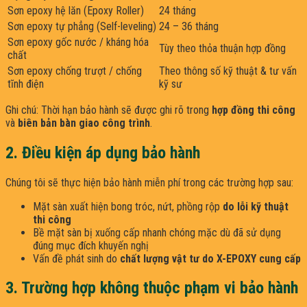
Sơn epoxy hệ lăn (Epoxy Roller)
24 tháng
Sơn epoxy tự phẳng (Self-leveling)
24 – 36 tháng
Sơn epoxy gốc nước / kháng hóa
Tùy theo thỏa thuận hợp đồng
chất
Sơn epoxy chống trượt / chống
Theo thông số kỹ thuật & tư vấn
tĩnh điện
kỹ sư
Ghi chú: Thời hạn bảo hành sẽ được ghi rõ trong
hợp đồng thi công
và
biên bản bàn giao công trình
.
2. Điều kiện áp dụng bảo hành
Chúng tôi sẽ thực hiện bảo hành miễn phí trong các trường hợp sau:
Mặt sàn xuất hiện bong tróc, nứt, phồng rộp
do lỗi kỹ thuật
thi công
Bề mặt sàn bị xuống cấp nhanh chóng mặc dù đã sử dụng
đúng mục đích khuyến nghị
Vấn đề phát sinh do
chất lượng vật tư do X-EPOXY cung cấp
3. Trường hợp không thuộc phạm vi bảo hành