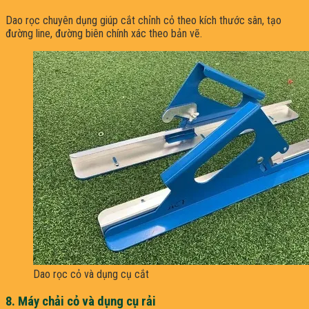
Dao rọc chuyên dụng giúp cắt chỉnh cỏ theo kích thước sân, tạo
đường line, đường biên chính xác theo bản vẽ.
Dao rọc cỏ và dụng cụ cắt
8. Máy chải cỏ và dụng cụ rải