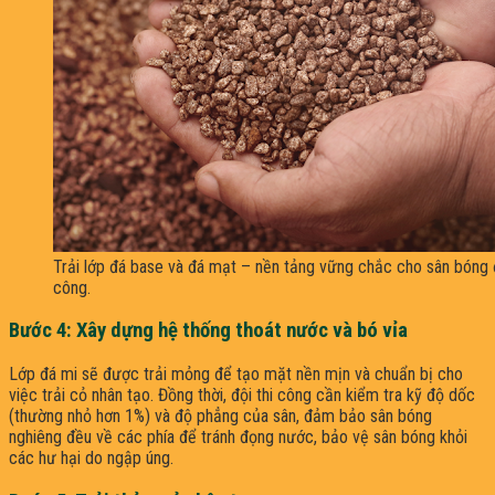
Trải lớp đá base và đá mạt – nền tảng vững chắc cho sân bóng 
công.
Bước 4: Xây dựng hệ thống thoát nước và bó vỉa
Lớp đá mi sẽ được trải mỏng để tạo mặt nền mịn và chuẩn bị cho
việc trải cỏ nhân tạo. Đồng thời, đội thi công cần kiểm tra kỹ độ dốc
(thường nhỏ hơn 1%) và độ phẳng của sân, đảm bảo sân bóng
nghiêng đều về các phía để tránh đọng nước, bảo vệ sân bóng khỏi
các hư hại do ngập úng.