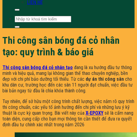
LIÊN HỆ
Tìm
kiếm:
Thi công sân bóng đá cỏ nhân
tạo: quy trình & báo giá
Thi công sân bóng đá cỏ nhân tạo
đang là xu hướng đầu tư thông
minh và hiệu quả, mang lại không gian thể thao chuyên nghiệp, bền
đẹp với chi phí bảo dưỡng tối thiểu. Từ các
dự án thi công sân
cho
khu dân cư, trường học đến các sân 11 người đạt chuẩn, việc đầu tư
bài bản ngay từ đầu là chìa khóa thành công.
Tuy nhiên, để sở hữu một công trình chất lượng, việc nắm rõ quy trình
thi công chuẩn, các yếu tố ảnh hưởng đến chi phí và những lưu ý kỹ
thuật là cực kỳ quan trọng. Bài viết này của
X-EPOXY
sẽ là cẩm nang
toàn diện, cung cấp cho bạn mọi thông tin cần thiết để đưa ra quyết
định đầu tư chính xác nhất trong năm 2026