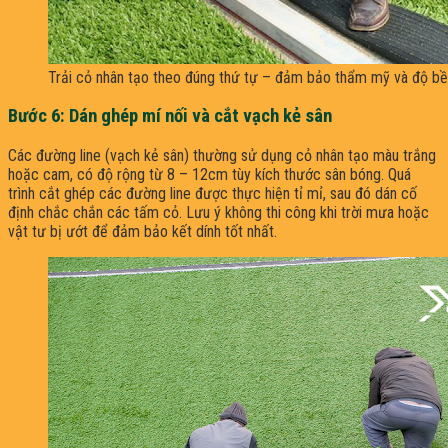
Trải cỏ nhân tạo theo đúng thứ tự – đảm bảo thẩm mỹ và độ bề
Bước 6: Dán ghép mí nối và cắt vạch kẻ sân
Các đường line (vạch kẻ sân) thường sử dụng cỏ nhân tạo màu trắng
hoặc cam, có độ rộng từ 8 – 12cm tùy kích thước sân bóng. Quá
trình cắt ghép các đường line được thực hiện tỉ mỉ, sau đó dán cố
định chắc chắn các tấm cỏ. Lưu ý không thi công khi trời mưa hoặc
vật tư bị ướt để đảm bảo kết dính tốt nhất.