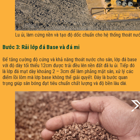
Lu ủi, làm cứng nền và tạo độ dốc chuẩn cho hệ thống thoát nướ
Bước 3: Rải lớp đá Base và đá mi
Để tăng cường độ cứng và khả năng thoát nước cho sân, lớp đá base
với độ dày tối thiểu 12cm được trải đều lên nền đất đã lu ủi. Tiếp đó
là lớp đá mạt dày khoảng 2 – 3cm để làm phẳng mặt sân, xử lý các
điểm lồi lõm mà lớp base không thể giải quyết. Đây là bước quan
trọng giúp sân bóng đạt tiêu chuẩn chất lượng và độ bền lâu dài.