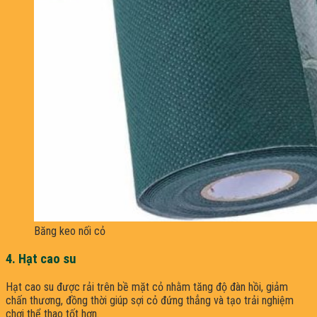
Băng keo nối cỏ
4. Hạt cao su
Hạt cao su được rải trên bề mặt cỏ nhằm tăng độ đàn hồi, giảm
chấn thương, đồng thời giúp sợi cỏ đứng thẳng và tạo trải nghiệm
chơi thể thao tốt hơn.