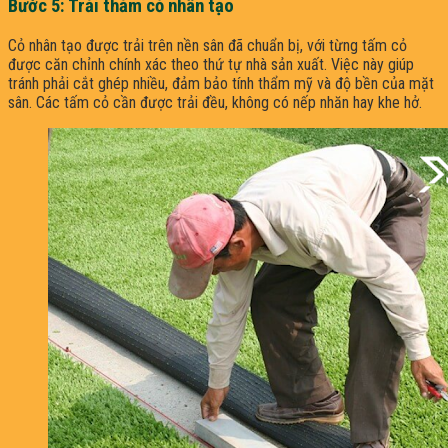
Bước 5: Trải thảm cỏ nhân tạo
Cỏ nhân tạo được trải trên nền sân đã chuẩn bị, với từng tấm cỏ
được căn chỉnh chính xác theo thứ tự nhà sản xuất. Việc này giúp
tránh phải cắt ghép nhiều, đảm bảo tính thẩm mỹ và độ bền của mặt
sân. Các tấm cỏ cần được trải đều, không có nếp nhăn hay khe hở.