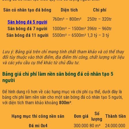
Sân cỏ nhân tạo đá bóng
Diện tích
Chi phí
760m² – 800m²
250tr – 320tr
Sân bóng đá 5 người
Sân bóng đá 7 người
1000m² – 1500m²
396tr – 960tr
Sân bóng đá 11 người
5500m² – 6500m²
1,3 tỷ – 3 tỷ
Lưu ý: Bảng giá trên chỉ mang tính chất tham khảo và có thể thay
đổi tùy thuộc vào thời điểm, địa điểm thi công, chất lượng vật liệu
và các yêu cầu cụ thể khác từ chủ đầu tư.
Bảng giá chi phí làm nền sân bóng đá cỏ nhân tạo 5
người
Để hình dung rõ hơn về các hạng mục và chi phí cụ thể, dưới đây là
bảng chi phí làm nền sân cho một sân bóng đá cỏ nhân tạo 5 người,
với diện tích tham khảo khoảng
800m²
:
Số
Hạng mục thi công nền sân
Đơn giá
Thành tiền
lượng
Đá mi 0x4
300.000
80 m³
24.000.000