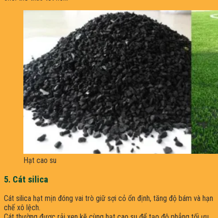
Hạt cao su
5. Cát silica
Cát silica hạt mịn đóng vai trò giữ sợi cỏ ổn định, tăng độ bám và hạn
chế xô lệch.
Cát thường được rải xen kẽ cùng hạt cao su để tạo độ phẳng tối ưu.