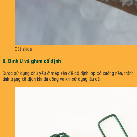
Cát silica
6. Đinh U và ghim cố định
Được sử dụng chủ yếu ở mép sân để cố định lớp cỏ xuống nền, tránh
tình trạng xê dịch khi thi công và khi sử dụng lâu dài.