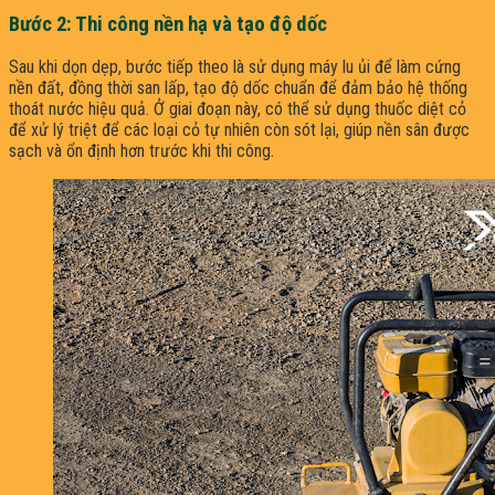
Bước 2: Thi công nền hạ và tạo độ dốc
Sau khi dọn dẹp, bước tiếp theo là sử dụng máy lu ủi để làm cứng
nền đất, đồng thời san lấp, tạo độ dốc chuẩn để đảm bảo hệ thống
thoát nước hiệu quả. Ở giai đoạn này, có thể sử dụng thuốc diệt cỏ
để xử lý triệt để các loại cỏ tự nhiên còn sót lại, giúp nền sân được
sạch và ổn định hơn trước khi thi công.