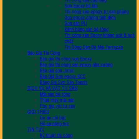
Sơn Epoxy hệ lăn
Thi công sơn epoxy tự san phẳng
Sơn epoxy chống tĩnh điện
Sơn sàn PU
Đánh bóng sàn bê tông
Thi công sàn Epoxy kháng axit & hoá
chất
Thi Công Sàn Đá Mài Terrazzo
Báo Giá Thi Công
Báo giá thi công sơn Epoxy
Báo giá thi công sàn epoxy nhà xưởng
Báo giá sơn Joton
Báo Giá Sơn epoxy KCC
Bảng Giá Sơn Sân Tennis
DỊCH VỤ VÀ VẬT TƯ SÀN
Mài sàn bê tông
Thuê máy mài sàn
Phụ gia vật tư sàn
GIỚI THIỆU
Dự án nổi bật
Hồ sơ năng lực
TIN TỨC
Kỹ thuật thi công