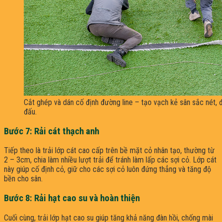
Cắt ghép và dán cố định đường line – tạo vạch kẻ sân sắc nét, 
đấu.
Bước 7: Rải cát thạch anh
Tiếp theo là trải lớp cát cao cấp trên bề mặt cỏ nhân tạo, thường từ
2 – 3cm, chia làm nhiều lượt trải để tránh làm lấp các sợi cỏ. Lớp cát
này giúp cố định cỏ, giữ cho các sợi cỏ luôn đứng thẳng và tăng độ
bền cho sân.
Bước 8: Rải hạt cao su và hoàn thiện
Cuối cùng, trải lớp hạt cao su giúp tăng khả năng đàn hồi, chống mài