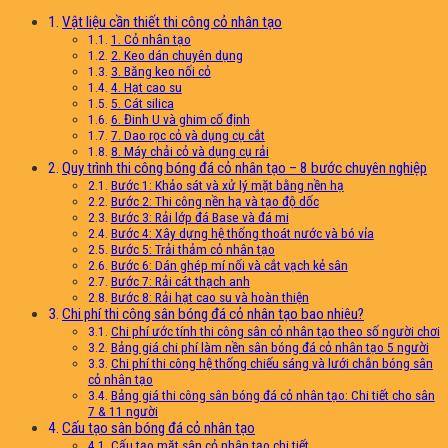
Vật liệu cần thiết thi công cỏ nhân tạo
1. Cỏ nhân tạo
2. Keo dán chuyên dụng
3. Băng keo nối cỏ
4. Hạt cao su
5. Cát silica
6. Đinh U và ghim cố định
7. Dao rọc cỏ và dụng cụ cắt
8. Máy chải cỏ và dụng cụ rải
Quy trình thi công bóng đá cỏ nhân tạo – 8 bước chuyên nghiệp
Bước 1: Khảo sát và xử lý mặt bằng nền hạ
Bước 2: Thi công nền hạ và tạo độ dốc
Bước 3: Rải lớp đá Base và đá mi
Bước 4: Xây dựng hệ thống thoát nước và bó vỉa
Bước 5: Trải thảm cỏ nhân tạo
Bước 6: Dán ghép mí nối và cắt vạch kẻ sân
Bước 7: Rải cát thạch anh
Bước 8: Rải hạt cao su và hoàn thiện
Chi phí thi công sân bóng đá cỏ nhân tạo bao nhiêu?
Chi phí ước tính thi công sân cỏ nhân tạo theo số người chơi
Bảng giá chi phí làm nền sân bóng đá cỏ nhân tạo 5 người
Chi phí thi công hệ thống chiếu sáng và lưới chắn bóng sân
cỏ nhân tạo
Bảng giá thi công sân bóng đá cỏ nhân tạo: Chi tiết cho sân
7 & 11 người
Cấu tạo sân bóng đá cỏ nhân tạo
Cấu tạo mặt sân cỏ nhân tạo chi tiết