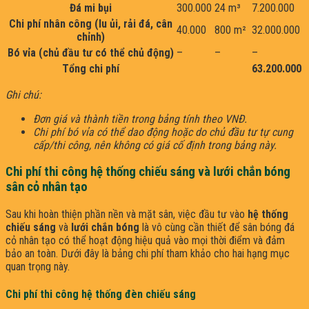
Đá mi bụi
300.000
24 m³
7.200.000
Chi phí nhân công (lu ủi, rải đá, cân
40.000
800 m²
32.000.000
chỉnh)
Bó vỉa (chủ đầu tư có thể chủ động)
–
–
–
Tổng chi phí
63.200.000
Ghi chú:
Đơn giá và thành tiền trong bảng tính theo VNĐ.
Chi phí bó vỉa có thể dao động hoặc do chủ đầu tư tự cung
cấp/thi công, nên không có giá cố định trong bảng này.
Chi phí thi công hệ thống chiếu sáng và lưới chắn bóng
sân cỏ nhân tạo
Sau khi hoàn thiện phần nền và mặt sân, việc đầu tư vào
hệ thống
chiếu sáng
và
lưới chắn bóng
là vô cùng cần thiết để sân bóng đá
cỏ nhân tạo có thể hoạt động hiệu quả vào mọi thời điểm và đảm
bảo an toàn. Dưới đây là bảng chi phí tham khảo cho hai hạng mục
quan trọng này.
Chi phí thi công hệ thống đèn chiếu sáng