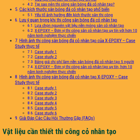
Tại sao nên thi công sân bóng đá cỏ nhân tạo?
Các kích thước sân bóng đá cỏ nhân tạo phổ biến
Yếu tố ảnh hưởng đến kích thước sân thi công
Lưu ý quan trọng khi thi công sân bóng đá cỏ nhân tạo
Lựa chọn nguyên vật liệu nền móng sân cỏ nhân tạo
X-EPOXY – Đơn vị thi công sân cỏ nhân tạo uy tín với hơn 10
năm kinh nghiệm thực chiến
Hình ảnh thi công sân bóng đá cỏ nhân tạo của X-EPOXY – Case
Study thực tế
Case study 1
Case study 2
Bảng giá chi phí làm nền sân bóng đá cỏ nhân tạo 5 người
X-EPOXY – Đơn vị thi công sân cỏ nhân tạo uy tín, hơn 10
năm kinh nghiệm thực chiến
Hình ảnh thi công sân bóng đá cỏ nhân tạo X-EPOXY – Case
Study thực tế
Case study 1
Case study 2
Case study 3
Case study 4
Case study 5
Case study 6
Giải Đáp Các Câu Hỏi Thường Gặp (FAQs)
Vật liệu cần thiết thi công cỏ nhân tạo