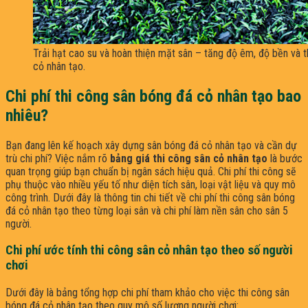
Trải hạt cao su và hoàn thiện mặt sân – tăng độ êm, độ bền và
cỏ nhân tạo.
Chi phí thi công sân bóng đá cỏ nhân tạo bao
nhiêu?
Bạn đang lên kế hoạch xây dựng sân bóng đá cỏ nhân tạo và cần dự
trù chi phí? Việc nắm rõ
bảng giá thi công sân cỏ nhân tạo
là bước
quan trọng giúp bạn chuẩn bị ngân sách hiệu quả. Chi phí thi công sẽ
phụ thuộc vào nhiều yếu tố như diện tích sân, loại vật liệu và quy mô
công trình. Dưới đây là thông tin chi tiết về chi phí thi công sân bóng
đá cỏ nhân tạo theo từng loại sân và chi phí làm nền sân cho sân 5
người.
Chi phí ước tính thi công sân cỏ nhân tạo theo số người
chơi
Dưới đây là bảng tổng hợp chi phí tham khảo cho việc thi công sân
bóng đá cỏ nhân tạo theo quy mô số lượng người chơi: