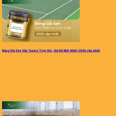
Bảng Giá Sơn Sân Tennis Trọn Gói, Giá Rẻ Mới Nhất (2026 cập nhật)