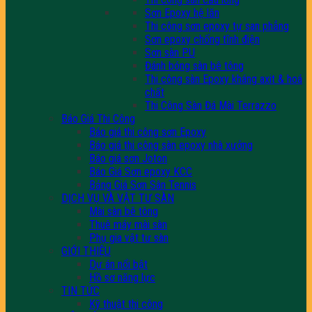
Sơn Epoxy hệ lăn
Thi công sơn epoxy tự san phẳng
Sơn epoxy chống tĩnh điện
Sơn sàn PU
Đánh bóng sàn bê tông
Thi công sàn Epoxy kháng axit & hoá
chất
Thi Công Sàn Đá Mài Terrazzo
Báo Giá Thi Công
Báo giá thi công sơn Epoxy
Báo giá thi công sàn epoxy nhà xưởng
Báo giá sơn Joton
Báo Giá Sơn epoxy KCC
Bảng Giá Sơn Sân Tennis
DỊCH VỤ VÀ VẬT TƯ SÀN
Mài sàn bê tông
Thuê máy mài sàn
Phụ gia vật tư sàn
GIỚI THIỆU
Dự án nổi bật
Hồ sơ năng lực
TIN TỨC
Kỹ thuật thi công