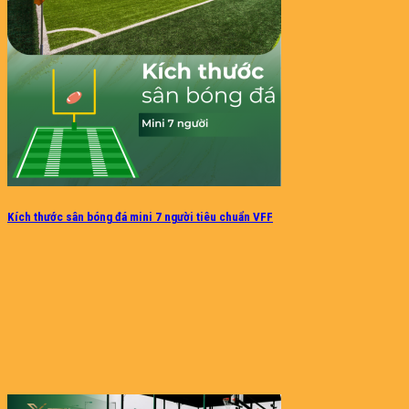
Kích thước sân bóng đá mini 7 người tiêu chuẩn VFF