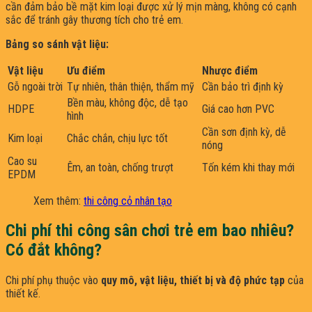
cần đảm bảo bề mặt kim loại được xử lý mịn màng, không có cạnh
sắc để tránh gây thương tích cho trẻ em.
Bảng so sánh vật liệu:
Vật liệu
Ưu điểm
Nhược điểm
Gỗ ngoài trời
Tự nhiên, thân thiện, thẩm mỹ
Cần bảo trì định kỳ
Bền màu, không độc, dễ tạo
HDPE
Giá cao hơn PVC
hình
Cần sơn định kỳ, dễ
Kim loại
Chắc chắn, chịu lực tốt
nóng
Cao su
Êm, an toàn, chống trượt
Tốn kém khi thay mới
EPDM
Xem thêm:
thi công cỏ nhân tạo
Chi phí thi công sân chơi trẻ em bao nhiêu?
Có đắt không?
Chi phí phụ thuộc vào
quy mô, vật liệu, thiết bị và độ phức tạp
của
thiết kế.