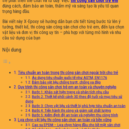
trẻ phát triển thể chất và tư duy. Việc
thi công sân chơi trẻ em
đúng cách, đảm bảo an toàn, thẩm mỹ và sáng tạo là yếu tố quan
trọng hàng đầu.
Bài viết này X-Epoxy sẽ hướng dẫn bạn chi tiết từng bước từ lên ý
tưởng, thiết kế, thi công sân công sân chơi cho trẻ em, đến lựa chọn
vật liệu và đơn vị thi công uy tín – phù hợp với từng mô hình và nhu
cầu sử dụng của bạn
Nội dung
Tiêu chuẩn an toàn trong thi công sân chơi ngoài trời cho trẻ
Áp dụng tiêu chuẩn quốc tế như ASTM, EN1176
Đảm bảo vật liệu chống trượt, chống va đập
Quy trình thi công sân chơi trẻ em an toàn và chuyên nghiệp
Bước 1: Khảo sát hiện trạng và phân tích nhu cầu
Bước 2: Thiết kế phối cảnh 3D theo độ tuổi và mục tiêu sử
dụng
Bước 3: Chọn vật liệu và thiết bị phù hợp tiêu chuẩn an toàn
Bước 4: Tiến hành thi công và giám sát chất lượng
Bước 5: Kiểm định độ an toàn và nghiệm thu công trình
Lựa chọn vật liệu thi công sân chơi: an toàn và bền vững
Cao su EPDM – Lựa chọn hàng đầu cho bề mặt sân chơi