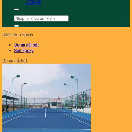
LIÊN HỆ
Tìm
kiếm:
Danh mục Epoxy
Dự án nổi bật
Sơn Epoxy
Dự án nổi bật