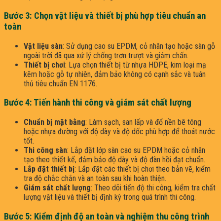
Bước 3: Chọn vật liệu và thiết bị phù hợp tiêu chuẩn an
toàn
Vật liệu sàn
: Sử dụng cao su EPDM, cỏ nhân tạo hoặc sàn gỗ
ngoài trời đã qua xử lý chống trơn trượt và giảm chấn.​
Thiết bị chơi
: Lựa chọn thiết bị từ nhựa HDPE, kim loại mạ
kẽm hoặc gỗ tự nhiên, đảm bảo không có cạnh sắc và tuân
thủ tiêu chuẩn EN 1176.​
Bước 4: Tiến hành thi công và giám sát chất lượng
Chuẩn bị mặt bằng
: Làm sạch, san lấp và đổ nền bê tông
hoặc nhựa đường với độ dày và độ dốc phù hợp để thoát nước
tốt.​
Thi công sàn
: Lắp đặt lớp sàn cao su EPDM hoặc cỏ nhân
tạo theo thiết kế, đảm bảo độ dày và độ đàn hồi đạt chuẩn.​
Lắp đặt thiết bị
: Lắp đặt các thiết bị chơi theo bản vẽ, kiểm
tra độ chắc chắn và an toàn sau khi hoàn thiện.​
Giám sát chất lượng
: Theo dõi tiến độ thi công, kiểm tra chất
lượng vật liệu và thiết bị định kỳ trong quá trình thi công.​
Bước 5: Kiểm định độ an toàn và nghiệm thu công trình