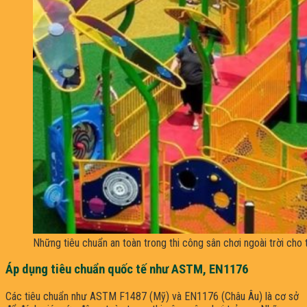
Những tiêu chuẩn an toàn trong thi công sân chơi ngoài trời cho 
Áp dụng tiêu chuẩn quốc tế như ASTM, EN1176
Các tiêu chuẩn như ASTM F1487 (Mỹ) và EN1176 (Châu Âu) là cơ sở