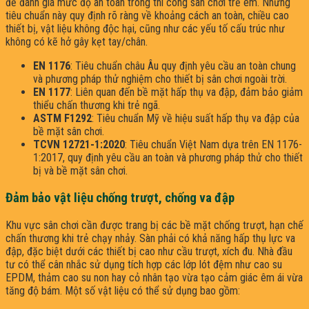
để đánh giá mức độ an toàn trong thi công sân chơi trẻ em. Những
tiêu chuẩn này quy định rõ ràng về khoảng cách an toàn, chiều cao
thiết bị, vật liệu không độc hại, cũng như các yếu tố cấu trúc như
không có kẽ hở gây kẹt tay/chân.
EN 1176
: Tiêu chuẩn châu Âu quy định yêu cầu an toàn chung
và phương pháp thử nghiệm cho thiết bị sân chơi ngoài trời.
EN 1177
: Liên quan đến bề mặt hấp thụ va đập, đảm bảo giảm
thiểu chấn thương khi trẻ ngã.
ASTM F1292
: Tiêu chuẩn Mỹ về hiệu suất hấp thụ va đập của
bề mặt sân chơi.
TCVN 12721-1:2020
: Tiêu chuẩn Việt Nam dựa trên EN 1176-
1:2017, quy định yêu cầu an toàn và phương pháp thử cho thiết
bị và bề mặt sân chơi.
Đảm bảo vật liệu chống trượt, chống va đập
Khu vực sân chơi cần được trang bị các bề mặt chống trượt, hạn chế
chấn thương khi trẻ chạy nhảy. Sàn phải có khả năng hấp thụ lực va
đập, đặc biệt dưới các thiết bị cao như cầu trượt, xích đu. Nhà đầu
tư có thể cân nhắc sử dụng tích hợp các lớp lót đệm như cao su
EPDM, thảm cao su non hay cỏ nhân tạo vừa tạo cảm giác êm ái vừa
tăng độ bám. Một số vật liệu có thể sử dụng bao gồm: