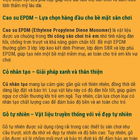
tính thẩm mỹ lâu dài.
Cao su EPDM – Lựa chọn hàng đầu cho bề mặt sân chơi
Cao su EPDM (Ethylene Propylene Diene Monomer)
là vật liệu
được ưa chuộng trong
thi công sân chơi trẻ em
nhờ tính năng đàn
hồi, chống trơn trượt và khả năng giảm chấn tốt. Bề mặt EPDM
thường gồm 3 lớp: lớp keo kết dính Primer, lớp đệm SBR và lớp phủ
EPDM, giúp tạo nên một bề mặt mềm mại, an toàn cho trẻ em khi vui
chơi.
Cỏ nhân tạo – Giải pháp xanh và thân thiện
Cỏ nhân tạo
mang lại cảm giác gần gũi với thiên nhiên, đồng thời dễ
dàng lắp đặt và bảo trì. Loại vật liệu này có độ đàn hồi tốt, giúp giảm
nguy cơ chấn thương khi trẻ em ngã. Tuy nhiên, cần lựa chọn loại cỏ
nhân tạo chất lượng cao để đảm bảo độ bền và an toàn cho trẻ.
Gỗ tự nhiên – Vật liệu truyền thống với vẻ đẹp tự nhiên
Gỗ tự nhiên được sử dụng rộng rãi trong các thiết bị sân chơi như
cầu trượt, xích đu nhờ vẻ đẹp tự nhiên và độ bền cao. Tuy nhiên, gỗ
cần được xử lý chống mối mọt và bảo trì định kỳ để đảm bảo an toàn