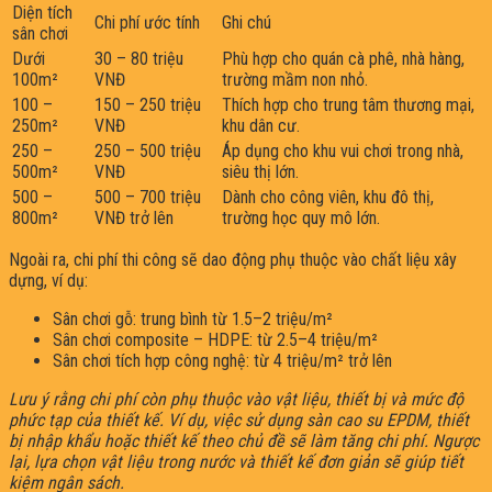
Diện tích
Chi phí ước tính
Ghi chú
sân chơi
Dưới
30 – 80 triệu
Phù hợp cho quán cà phê, nhà hàng,
100m²
VNĐ
trường mầm non nhỏ.
100 –
150 – 250 triệu
Thích hợp cho trung tâm thương mại,
250m²
VNĐ
khu dân cư.
250 –
250 – 500 triệu
Áp dụng cho khu vui chơi trong nhà,
500m²
VNĐ
siêu thị lớn.
500 –
500 – 700 triệu
Dành cho công viên, khu đô thị,
800m²
VNĐ trở lên
trường học quy mô lớn.
Ngoài ra, chi phí thi công sẽ dao động phụ thuộc vào chất liệu xây
dựng, ví dụ:
Sân chơi gỗ: trung bình từ 1.5–2 triệu/m²
Sân chơi composite – HDPE: từ 2.5–4 triệu/m²
Sân chơi tích hợp công nghệ: từ 4 triệu/m² trở lên
Lưu ý rằng chi phí còn phụ thuộc vào vật liệu, thiết bị và mức độ
phức tạp của thiết kế. Ví dụ, việc sử dụng sàn cao su EPDM, thiết
bị nhập khẩu hoặc thiết kế theo chủ đề sẽ làm tăng chi phí. Ngược
lại, lựa chọn vật liệu trong nước và thiết kế đơn giản sẽ giúp tiết
kiệm ngân sách.​