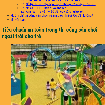
Cỏ nhân tạo – Giải pháp xanh và thân thiện
Gỗ tự nhiên – Vật liệu truyền thống với vẻ đẹp tự nhiên
Nhựa HDPE – Bền bỉ và an toàn
Kim loại mạ kẽm – Độ bền cao và chịu lực tốt
Chi phí thi công sân chơi trẻ em bao nhiêu? Có đắt không?
Kết luận
Tiêu chuẩn an toàn trong thi công sân chơi
ngoài trời cho trẻ