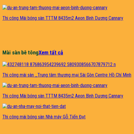
Thi công Mài bóng sàn TTTM 8435m2 Aeon Bình Dương Cannary
Mài sàn bê tông
Xem tất cả
Thi công mài sàn _Trung tâm thương mại Sài Gòn Centre Hồ Chí Minh
Thi công Mài bóng sàn TTTM 8435m2 Aeon Bình Dương Cannary
Thi công mài bóng sàn Nhà máy Gỗ Tiến Đạt