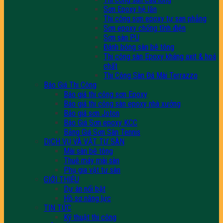
Sơn Epoxy hệ lăn
Thi công sơn epoxy tự san phẳng
Sơn epoxy chống tĩnh điện
Sơn sàn PU
Đánh bóng sàn bê tông
Thi công sàn Epoxy kháng axit & hoá
chất
Thi Công Sàn Đá Mài Terrazzo
Báo Giá Thi Công
Báo giá thi công sơn Epoxy
Báo giá thi công sàn epoxy nhà xưởng
Báo giá sơn Joton
Báo Giá Sơn epoxy KCC
Bảng Giá Sơn Sân Tennis
DỊCH VỤ VÀ VẬT TƯ SÀN
Mài sàn bê tông
Thuê máy mài sàn
Phụ gia vật tư sàn
GIỚI THIỆU
Dự án nổi bật
Hồ sơ năng lực
TIN TỨC
Kỹ thuật thi công