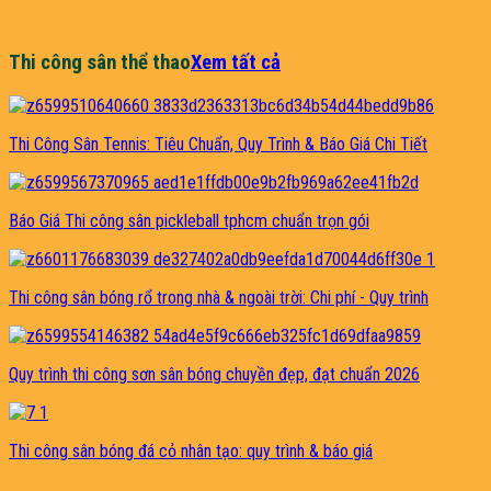
Thi công sân thể thao
Xem tất cả
Thi Công Sân Tennis: Tiêu Chuẩn, Quy Trình & Báo Giá Chi Tiết
Báo Giá Thi công sân pickleball tphcm chuẩn trọn gói
Thi công sân bóng rổ trong nhà & ngoài trời: Chi phí - Quy trình
Quy trình thi công sơn sân bóng chuyền đẹp, đạt chuẩn 2026
Thi công sân bóng đá cỏ nhân tạo: quy trình & báo giá