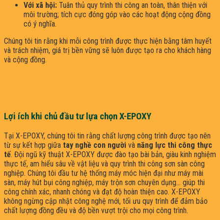
Với xã hội:
Tuân thủ quy trình thi công an toàn, thân thiện với
môi trường; tích cực đóng góp vào các hoạt động cộng đồng
có ý nghĩa.
Chúng tôi tin rằng khi mỗi công trình được thực hiện bằng tâm huyết
và trách nhiệm, giá trị bền vững sẽ luôn được tạo ra cho khách hàng
và cộng đồng.
Lợi ích khi chủ đầu tư lựa chọn X-EPOXY
Tại X-EPOXY, chúng tôi tin rằng chất lượng công trình được tạo nên
từ sự kết hợp giữa
tay nghề con người
và
năng lực thi công thực
tế
. Đội ngũ kỹ thuật X-EPOXY được đào tạo bài bản, giàu kinh nghiệm
thực tế, am hiểu sâu về vật liệu và quy trình thi công sơn sàn công
nghiệp. Chúng tôi đầu tư hệ thống máy móc hiện đại như máy mài
sàn, máy hút bụi công nghiệp, máy trộn sơn chuyên dụng… giúp thi
công chính xác, nhanh chóng và đạt độ hoàn thiện cao. X-EPOXY
không ngừng cập nhật công nghệ mới, tối ưu quy trình để đảm bảo
chất lượng đồng đều và độ bền vượt trội cho mọi công trình.