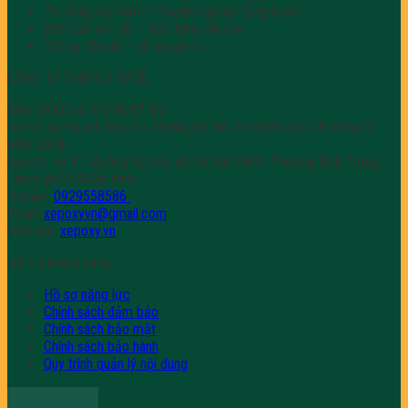
Thi công tận tâm – Chuyên nghiệp từng bước
Bám sát tiến độ – Bảo hành dài hạn
Tối ưu chi phí – tối đa giá trị
CÔNG TY TNHH X-TREE
Giấy ĐKKD số: 0318247182
Do Sở kế Hoạch Đầu Tư Thành phố Hồ Chí Minh cấp: 08 tháng 01
năm 2024.
Địa chỉ: số 81, đường 52, khu đô thị Văn Minh, Phường Bình Trưng,
Thành phố Hồ Chí Minh.
Hotline:
0929558586
Email:
xepoxyvn@gmail.com
Website:
xepoxy.vn
Hỗ trợ khách hàng
Hồ sơ năng lực
Chính sách đảm bảo
Chính sách bảo mật
Chính sách bảo hành
Quy trình quản lý nội dung