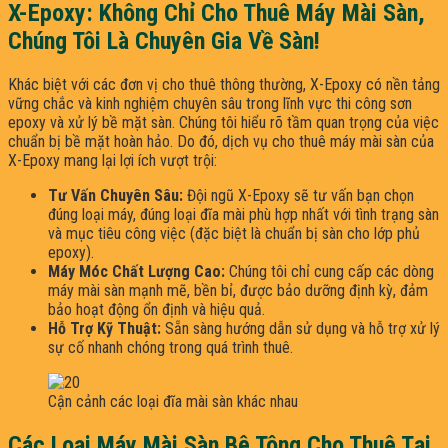
X-Epoxy: Không Chỉ Cho Thuê Máy Mài Sàn,
Chúng Tôi Là Chuyên Gia Về Sàn!
Khác biệt với các đơn vị cho thuê thông thường, X-Epoxy có nền tảng
vững chắc và kinh nghiệm chuyên sâu trong lĩnh vực thi công sơn
epoxy và xử lý bề mặt sàn. Chúng tôi hiểu rõ tầm quan trọng của việc
chuẩn bị bề mặt hoàn hảo. Do đó, dịch vụ cho thuê máy mài sàn của
X-Epoxy mang lại lợi ích vượt trội:
Tư Vấn Chuyên Sâu:
Đội ngũ X-Epoxy sẽ tư vấn bạn chọn
đúng loại máy, đúng loại đĩa mài phù hợp nhất với tình trạng sàn
và mục tiêu công việc (đặc biệt là chuẩn bị sàn cho lớp phủ
epoxy).
Máy Móc Chất Lượng Cao:
Chúng tôi chỉ cung cấp các dòng
máy mài sàn mạnh mẽ, bền bỉ, được bảo dưỡng định kỳ, đảm
bảo hoạt động ổn định và hiệu quả.
Hỗ Trợ Kỹ Thuật:
Sẵn sàng hướng dẫn sử dụng và hỗ trợ xử lý
sự cố nhanh chóng trong quá trình thuê.
Cận cảnh các loại đĩa mài sàn khác nhau
Các Loại Máy Mài Sàn Bê Tông Cho Thuê Tại