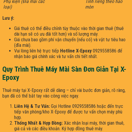
Phụ kiện (Đĩa mài các
Tính riêng theo hao
loại)
mòn
Lưu ý:
Giá thuê có thể điều chỉnh tùy thuộc vào thời gian thuê (thuê
dài hạn sẽ có ưu đãi tốt hơn) và số lượng máy.
Giá chưa bao gồm phí vận chuyển (nếu có) và vật tư tiêu hao
(đĩa mài).
Vui lòng liên hệ trực tiếp
Hotline X-Epoxy
0929558586 để
nhận báo giá chính xác và tư vấn chi tiết nhất.
Quy Trình Thuê Máy Mài Sàn Đơn Giản Tại X-
Epoxy
Thuê máy tại X-Epoxy rất dễ dàng – chỉ vài bước đơn giản, rõ ràng,
bạn đã có thể bắt tay vào công việc ngay.
Liên Hệ & Tư Vấn:
Gọi Hotline 0929558586 hoặc đến trực
tiếp văn phòng/kho X-Epoxy để được tư vấn chọn máy phù
hợp.
Thống Nhất & Hợp Đồng:
Xác nhận loại máy, thời gian thuê,
giá cả và các điều khoản. Ký hợp đồng thuê máy.