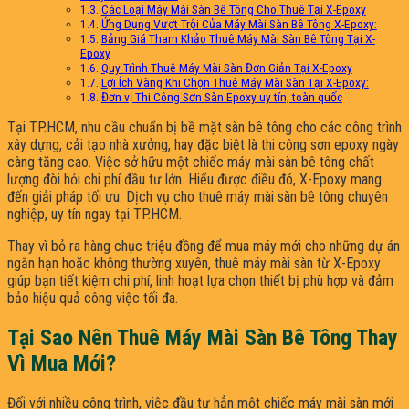
Các Loại Máy Mài Sàn Bê Tông Cho Thuê Tại X-Epoxy
Ứng Dụng Vượt Trội Của Máy Mài Sàn Bê Tông X-Epoxy:
Bảng Giá Tham Khảo Thuê Máy Mài Sàn Bê Tông Tại X-
Epoxy
Quy Trình Thuê Máy Mài Sàn Đơn Giản Tại X-Epoxy
Lợi Ích Vàng Khi Chọn Thuê Máy Mài Sàn Tại X-Epoxy:
Đơn vị Thi Công Sơn Sàn Epoxy uy tín, toàn quốc
Tại TP.HCM, nhu cầu chuẩn bị bề mặt sàn bê tông cho các công trình
xây dựng, cải tạo nhà xưởng, hay đặc biệt là thi công sơn epoxy ngày
càng tăng cao. Việc sở hữu một chiếc máy mài sàn bê tông chất
lượng đòi hỏi chi phí đầu tư lớn. Hiểu được điều đó, X-Epoxy mang
đến giải pháp tối ưu: Dịch vụ cho thuê máy mài sàn bê tông chuyên
nghiệp, uy tín ngay tại TP.HCM.
Thay vì bỏ ra hàng chục triệu đồng để mua máy mới cho những dự án
ngắn hạn hoặc không thường xuyên, thuê máy mài sàn từ X-Epoxy
giúp bạn tiết kiệm chi phí, linh hoạt lựa chọn thiết bị phù hợp và đảm
bảo hiệu quả công việc tối đa.
Tại Sao Nên Thuê Máy Mài Sàn Bê Tông Thay
Vì Mua Mới?
Đối với nhiều công trình, việc đầu tư hẳn một chiếc máy mài sàn mới