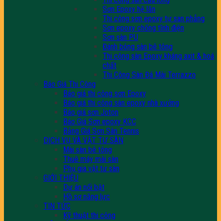
Sơn Epoxy hệ lăn
Thi công sơn epoxy tự san phẳng
Sơn epoxy chống tĩnh điện
Sơn sàn PU
Đánh bóng sàn bê tông
Thi công sàn Epoxy kháng axit & hoá
chất
Thi Công Sàn Đá Mài Terrazzo
Báo Giá Thi Công
Báo giá thi công sơn Epoxy
Báo giá thi công sàn epoxy nhà xưởng
Báo giá sơn Joton
Báo Giá Sơn epoxy KCC
Bảng Giá Sơn Sân Tennis
DỊCH VỤ VÀ VẬT TƯ SÀN
Mài sàn bê tông
Thuê máy mài sàn
Phụ gia vật tư sàn
GIỚI THIỆU
Dự án nổi bật
Hồ sơ năng lực
TIN TỨC
Kỹ thuật thi công