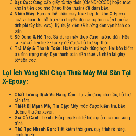
Đặt Cọc:
Cung cấp giấy tờ tùy thân (CMND/CCCD) hoặc một
khoản tiền cọc nhỏ (theo thỏa thuận) để đảm bảo.
Nhận Máy:
Bạn có thể nhận máy trực tiếp tại kho X-Epoxy
hoặc chúng tôi hỗ trợ vận chuyển đến công trình của bạn (có
tính phí tùy khu vực). Kỹ thuật viên sẽ hướng dẫn vận hành cơ
bản.
Sử Dụng & Hỗ Trợ:
Sử dụng máy theo đúng hướng dẫn. Nếu
có sự cố, liên hệ X-Epoxy để được hỗ trợ kịp thời.
Trả Máy & Thanh Toán:
Hoàn trả máy đúng hẹn. Hai bên kiểm
tra tình trạng máy. Bạn thanh toán tiền thuê và nhận lại giấy
tờ/tiền cọc.
Lợi Ích Vàng Khi Chọn Thuê Máy Mài Sàn Tại
X-Epoxy:
Chất Lượng Dịch Vụ Hàng Đầu:
Tư vấn đúng nhu cầu, hỗ trợ
tận tâm.
Thiết Bị Mạnh Mẽ, Tin Cậy:
Máy móc được kiểm tra, bảo
dưỡng thường xuyên.
Giá Cả Cạnh Tranh:
Giải pháp kinh tế hiệu quả cho mọi công
trình.
Thủ Tục Nhanh Gọn:
Tiết kiệm thời gian, quy trình rõ ràng,
minh bạch.