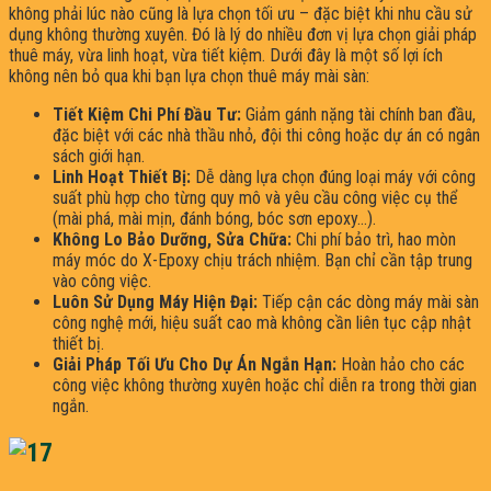
không phải lúc nào cũng là lựa chọn tối ưu – đặc biệt khi nhu cầu sử
dụng không thường xuyên. Đó là lý do nhiều đơn vị lựa chọn giải pháp
thuê máy, vừa linh hoạt, vừa tiết kiệm. Dưới đây là một số lợi ích
không nên bỏ qua khi bạn lựa chọn thuê máy mài sàn:
Tiết Kiệm Chi Phí Đầu Tư:
Giảm gánh nặng tài chính ban đầu,
đặc biệt với các nhà thầu nhỏ, đội thi công hoặc dự án có ngân
sách giới hạn.
Linh Hoạt Thiết Bị:
Dễ dàng lựa chọn đúng loại máy với công
suất phù hợp cho từng quy mô và yêu cầu công việc cụ thể
(mài phá, mài mịn, đánh bóng, bóc sơn epoxy…).
Không Lo Bảo Dưỡng, Sửa Chữa:
Chi phí bảo trì, hao mòn
máy móc do X-Epoxy chịu trách nhiệm. Bạn chỉ cần tập trung
vào công việc.
Luôn Sử Dụng Máy Hiện Đại:
Tiếp cận các dòng máy mài sàn
công nghệ mới, hiệu suất cao mà không cần liên tục cập nhật
thiết bị.
Giải Pháp Tối Ưu Cho Dự Án Ngắn Hạn:
Hoàn hảo cho các
công việc không thường xuyên hoặc chỉ diễn ra trong thời gian
ngắn.