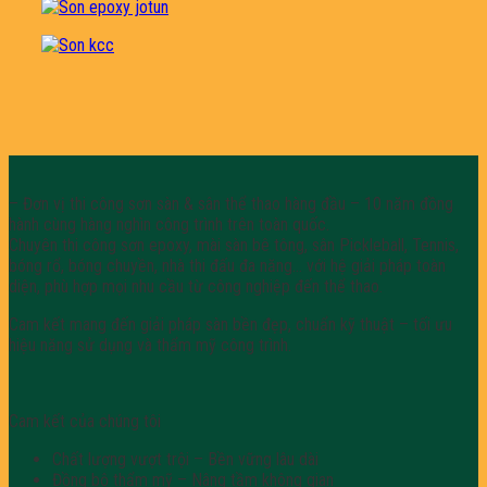
– Đơn vị thi công sơn sàn & sân thể thao hàng đầu – 10 năm đồng
hành cùng hàng nghìn công trình trên toàn quốc.
Chuyên thi công sơn epoxy, mài sàn bê tông, sân Pickleball, Tennis,
bóng rổ, bóng chuyền, nhà thi đấu đa năng… với hệ giải pháp toàn
diện, phù hợp mọi nhu cầu từ công nghiệp đến thể thao.
Cam kết mang đến giải pháp sàn bền đẹp, chuẩn kỹ thuật – tối ưu
hiệu năng sử dụng và thẩm mỹ công trình.
Cam kết của chúng tôi
Chất lượng vượt trội – Bền vững lâu dài
Đồng bộ thẩm mỹ – Nâng tầm không gian