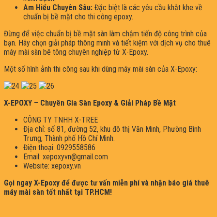
Am Hiểu Chuyên Sâu:
Đặc biệt là các yêu cầu khắt khe về
chuẩn bị bề mặt cho thi công epoxy.
Đừng để việc chuẩn bị bề mặt sàn làm chậm tiến độ công trình của
bạn. Hãy chọn giải pháp thông minh và tiết kiệm với dịch vụ cho thuê
máy mài sàn bê tông chuyên nghiệp từ X-Epoxy.
Một số hình ảnh thi công sau khi dùng máy mài sàn của X-Epoxy:
X-EPOXY – Chuyên Gia Sàn Epoxy & Giải Pháp Bề Mặt
CÔNG TY TNHH X-TREE
Địa chỉ: số 81, đường 52, khu đô thị Văn Minh, Phường Bình
Trưng, Thành phố Hồ Chí Minh.
Điện thoại: 0929558586
Email: xepoxyvn@gmail.com
Website: xepoxy.vn
Gọi ngay X-Epoxy để được tư vấn miễn phí và nhận báo giá thuê
máy mài sàn tốt nhất tại TP.HCM!