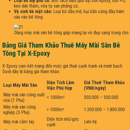
Loại bỏ lớp phủ cũ:
Bóc tách hiệu quả lớp sơn epoxy, sơn PU,
keo dán thảm, vữa tự san phẳng cũ…
Vệ sinh bề mặt sàn:
Loại bỏ dầu mỡ, bụi bẩn cứng đầu bám
sâu vào bê tông.
Dùng máy mài sàn bê tông giúp mang lại vẻ đẹp sang trọng cho
Bảng Giá Tham Khảo Thuê Máy Mài Sàn Bê
Tông Tại X-Epoxy
X-Epoxy cam kết mang đến mức giá thuê cạnh tranh và minh bạch.
Dưới đây là bảng giá tham khảo:
Diện Tích Làm
Giá Thuê Tham Khảo
Loại Máy Mài Sàn
Việc Phù Hợp
(VNĐ/ngày)
Máy mài sàn công suất
< 1000m²
350.000 – 500.000
vừa (1 Pha)
Máy mài sàn công
> 1000m²
1.200.000 – 1.800.000
nghiệp (3 Pha)
Diện tích nhỏ/góc
Máy mài cầm tay
Liên hệ
cạnh