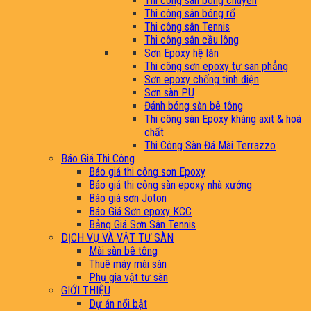
Thi công sân bóng chuyền
Thi công sân bóng rổ
Thi công sân Tennis
Thi công sân cầu lông
Sơn Epoxy hệ lăn
Thi công sơn epoxy tự san phẳng
Sơn epoxy chống tĩnh điện
Sơn sàn PU
Đánh bóng sàn bê tông
Thi công sàn Epoxy kháng axit & hoá
chất
Thi Công Sàn Đá Mài Terrazzo
Báo Giá Thi Công
Báo giá thi công sơn Epoxy
Báo giá thi công sàn epoxy nhà xưởng
Báo giá sơn Joton
Báo Giá Sơn epoxy KCC
Bảng Giá Sơn Sân Tennis
DỊCH VỤ VÀ VẬT TƯ SÀN
Mài sàn bê tông
Thuê máy mài sàn
Phụ gia vật tư sàn
GIỚI THIỆU
Dự án nổi bật