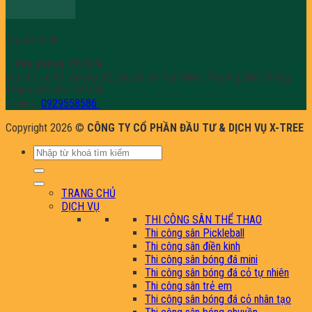
Trụ sở chính
– Văn phòng TPHCM
Địa chỉ: số 81, đường 52, khu đô thị Văn Minh, Phường Bình Trưng,
Thành phố Hồ Chí Minh.
Hotline:
0929558586
Copyright 2026 ©
CÔNG TY CỔ PHẦN ĐẦU TƯ & DỊCH VỤ X-TREE
Tìm
kiếm:
TRANG CHỦ
DỊCH VỤ
THI CÔNG SÂN THỂ THAO
Thi công sân Pickleball
Thi công sân điền kinh
Thi công sân bóng đá mini
Thi công sân bóng đá cỏ tự nhiên
Thi công sân trẻ em
Thi công sân bóng đá cỏ nhân tạo