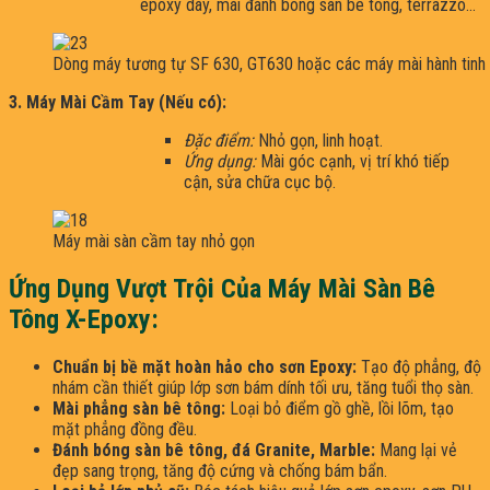
epoxy dày, mài đánh bóng sàn bê tông, terrazzo…
Dòng máy tương tự SF 630, GT630 hoặc các máy mài hành tinh
3. Máy Mài Cầm Tay (Nếu có):
Đặc điểm:
Nhỏ gọn, linh hoạt.
Ứng dụng:
Mài góc cạnh, vị trí khó tiếp
cận, sửa chữa cục bộ.
Máy mài sàn cầm tay nhỏ gọn
Ứng Dụng Vượt Trội Của Máy Mài Sàn Bê
Tông X-Epoxy:
Chuẩn bị bề mặt hoàn hảo cho sơn Epoxy:
Tạo độ phẳng, độ
nhám cần thiết giúp lớp sơn bám dính tối ưu, tăng tuổi thọ sàn.
Mài phẳng sàn bê tông:
Loại bỏ điểm gồ ghề, lồi lõm, tạo
mặt phẳng đồng đều.
Đánh bóng sàn bê tông, đá Granite, Marble:
Mang lại vẻ
đẹp sang trọng, tăng độ cứng và chống bám bẩn.