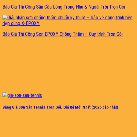
Báo Giá Thi Công Sân Cầu Lông Trong Nhà & Ngoài Trời Trọn Gói
Báo Giá Thi Công Sơn EPOXY Chống Thấm – Quy trình Trọn Gói
Bảng Giá Sơn Sân Tennis Trọn Gói, Giá Rẻ Mới Nhất (2026 cập nhật)