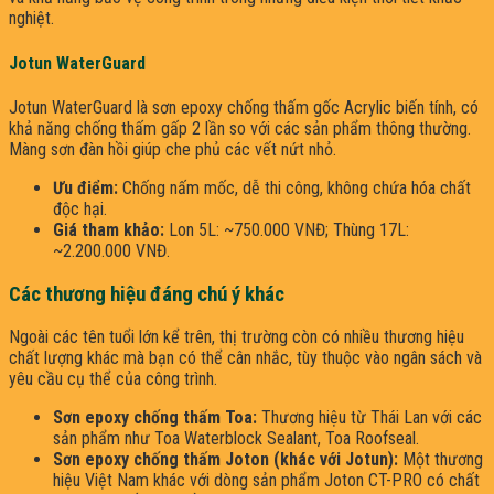
nghiệt.
Jotun WaterGuard
Jotun WaterGuard là sơn epoxy chống thấm gốc Acrylic biến tính, có
khả năng chống thấm gấp 2 lần so với các sản phẩm thông thường.
Màng sơn đàn hồi giúp che phủ các vết nứt nhỏ.
Ưu điểm:
Chống nấm mốc, dễ thi công, không chứa hóa chất
độc hại.
Giá tham khảo:
Lon 5L: ~750.000 VNĐ; Thùng 17L:
~2.200.000 VNĐ.
Các thương hiệu đáng chú ý khác
Ngoài các tên tuổi lớn kể trên, thị trường còn có nhiều thương hiệu
chất lượng khác mà bạn có thể cân nhắc, tùy thuộc vào ngân sách và
yêu cầu cụ thể của công trình.
Sơn epoxy chống thấm Toa:
Thương hiệu từ Thái Lan với các
sản phẩm như Toa Waterblock Sealant, Toa Roofseal.
Sơn epoxy chống thấm Joton (khác với Jotun):
Một thương
hiệu Việt Nam khác với dòng sản phẩm Joton CT-PRO có chất