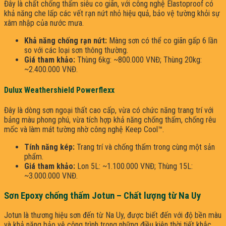
Đây là chất chống thấm siêu co giãn, với công nghệ Elastoproof có
khả năng che lấp các vết rạn nứt nhỏ hiệu quả, bảo vệ tường khỏi sự
xâm nhập của nước mưa.
Khả năng chống rạn nứt:
Màng sơn có thể co giãn gấp 6 lần
so với các loại sơn thông thường.
Giá tham khảo:
Thùng 6kg: ~800.000 VNĐ; Thùng 20kg:
~2.400.000 VNĐ.
Dulux Weathershield Powerflexx
Đây là dòng sơn ngoại thất cao cấp, vừa có chức năng trang trí với
bảng màu phong phú, vừa tích hợp khả năng chống thấm, chống rêu
mốc và làm mát tường nhờ công nghệ Keep Cool™.
Tính năng kép:
Trang trí và chống thấm trong cùng một sản
phẩm.
Giá tham khảo:
Lon 5L: ~1.100.000 VNĐ; Thùng 15L:
~3.000.000 VNĐ.
Sơn Epoxy chống thấm Jotun – Chất lượng từ Na Uy
Jotun là thương hiệu sơn đến từ Na Uy, được biết đến với độ bền màu
và khả năng bảo vệ công trình trong những điều kiện thời tiết khắc