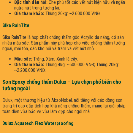
Đặc tính đàn hồi:
Che phủ tốt các vết nứt hiện hữu và ngăn
ngừa nứt trong tương lai.
Giá tham khảo:
Thùng 20kg: ~2.600.000 VNĐ.
Sika RainTite
Sika RainTite là hợp chất chống thấm gốc Acrylic đa năng, có sẵn
nhiều màu sắc. Sản phẩm này phù hợp cho việc chống thấm tường
ngoài, mái tôn, các khe nối và trám vá vết nứt nhỏ.
Màu sắc:
Trắng, Xám, Xanh lá cây.
Giá tham khảo:
Thùng 4kg: ~500.000 VNĐ; Thùng 20kg:
~2.200.000 VNĐ.
Sơn Epoxy chống thấm Dulux – Lựa chọn phổ biến cho
tường ngoài
Dulux, một thương hiệu từ AkzoNobel, nổi tiếng với các dòng sơn
trang trí cao cấp tích hợp khả năng chống thấm, mang lại giải pháp
toàn diện vừa bảo vệ vừa làm đẹp cho ngôi nhà.
Dulux Aquatech Flex Waterproofing