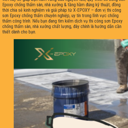
Epoxy chống thấm sàn, nhà xưởng & tầng hầm đúng kỹ thuật, đồng
thời chia sẻ kinh nghiệm và giải pháp từ X-EPOXY – đơn vị thi công
sơn Epoxy chống thấm chuyên nghiệp, uy tín trong lĩnh vực chống
thấm công trình. Nếu bạn đang tìm kiếm dịch vụ thi công sơn Epoxy
chống thấm sàn, nhà xưởng chất lượng, đây chính là hướng dẫn cần
thiết dành cho bạn.