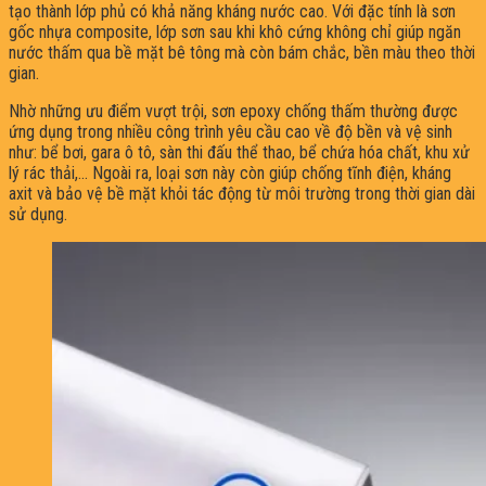
tạo thành lớp phủ có khả năng kháng nước cao. Với đặc tính là sơn
gốc nhựa composite, lớp sơn sau khi khô cứng không chỉ giúp ngăn
nước thấm qua bề mặt bê tông mà còn bám chắc, bền màu theo thời
gian.
Nhờ những ưu điểm vượt trội, sơn epoxy chống thấm thường được
ứng dụng trong nhiều công trình yêu cầu cao về độ bền và vệ sinh
như: bể bơi, gara ô tô, sàn thi đấu thể thao, bể chứa hóa chất, khu xử
lý rác thải,… Ngoài ra, loại sơn này còn giúp chống tĩnh điện, kháng
axit và bảo vệ bề mặt khỏi tác động từ môi trường trong thời gian dài
sử dụng.