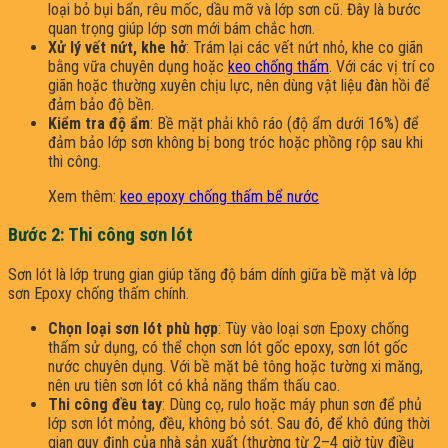
loại bỏ bụi bẩn, rêu mốc, dầu mỡ và lớp sơn cũ. Đây là bước
quan trọng giúp lớp sơn mới bám chắc hơn.
Xử lý vết nứt, khe hở
: Trám lại các vết nứt nhỏ, khe co giãn
bằng vữa chuyên dụng hoặc
keo chống thấm
. Với các vị trí co
giãn hoặc thường xuyên chịu lực, nên dùng vật liệu đàn hồi để
đảm bảo độ bền.
Kiểm tra độ ẩm
: Bề mặt phải khô ráo (độ ẩm dưới 16%) để
đảm bảo lớp sơn không bị bong tróc hoặc phồng rộp sau khi
thi công.
Xem thêm:
keo epoxy chống thấm bể nước
Bước 2: Thi công sơn lót
Sơn lót là lớp trung gian giúp tăng độ bám dính giữa bề mặt và lớp
sơn Epoxy chống thấm chính.
Chọn loại sơn lót phù hợp
: Tùy vào loại sơn Epoxy chống
thấm sử dụng, có thể chọn sơn lót gốc epoxy, sơn lót gốc
nước chuyên dụng. Với bề mặt bê tông hoặc tường xi măng,
nên ưu tiên sơn lót có khả năng thẩm thấu cao.
Thi công đều tay
: Dùng cọ, rulo hoặc máy phun sơn để phủ
lớp sơn lót mỏng, đều, không bỏ sót. Sau đó, để khô đúng thời
gian quy định của nhà sản xuất (thường từ 2–4 giờ tùy điều