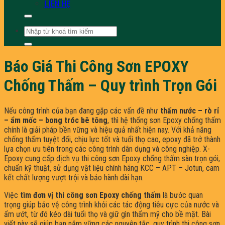
LIÊN HỆ
Tìm
kiếm:
Báo Giá Thi Công Sơn EPOXY
Chống Thấm – Quy trình Trọn Gói
Nếu công trình của bạn đang gặp các vấn đề như
thấm nước – rò rỉ
– ẩm mốc – bong tróc bê tông
, thì hệ thống sơn Epoxy chống thấm
chính là giải pháp bền vững và hiệu quả nhất hiện nay. Với khả năng
chống thấm tuyệt đối, chịu lực tốt và tuổi thọ cao, epoxy đã trở thành
lựa chọn ưu tiên trong các công trình dân dụng và công nghiệp. X-
Epoxy cung cấp dịch vụ thi công sơn Epoxy chống thấm sàn trọn gói,
chuẩn kỹ thuật, sử dụng vật liệu chính hãng KCC – APT – Jotun, cam
kết chất lượng vượt trội và bảo hành dài hạn.
Việc
tìm đơn vị thi công sơn Epoxy chống thấm
là bước quan
trọng giúp bảo vệ công trình khỏi các tác động tiêu cực của nước và
ẩm ướt, từ đó kéo dài tuổi thọ và giữ gìn thẩm mỹ cho bề mặt. Bài
viết này sẽ giúp bạn nắm vững các nguyên tắc, quy trình thi công sơn