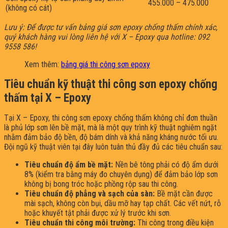
455.000 – 475.000
(không có cát)
Lưu ý: Để được tư vấn bảng giá sơn epoxy chống thấm chính xác,
quý khách hàng vui lòng liên hệ với X – Epoxy qua hotline: 092
9558 586!
Xem thêm:
bảng giá thi công sơn epoxy
Tiêu chuẩn kỹ thuật thi công sơn epoxy chống
thấm tại X – Epoxy
Tại X – Epoxy, thi công sơn epoxy chống thấm không chỉ đơn thuần
là phủ lớp sơn lên bề mặt, mà là một quy trình kỹ thuật nghiêm ngặt
nhằm đảm bảo độ bền, độ bám dính và khả năng kháng nước tối ưu.
Đội ngũ kỹ thuật viên tại đây luôn tuân thủ đầy đủ các tiêu chuẩn sau:
Tiêu chuẩn độ ẩm bề mặt:
Nền bê tông phải có độ ẩm dưới
8% (kiểm tra bằng máy đo chuyên dụng) để đảm bảo lớp sơn
không bị bong tróc hoặc phồng rộp sau thi công.
Tiêu chuẩn độ phẳng và sạch của sàn:
Bề mặt cần được
mài sạch, không còn bụi, dầu mỡ hay tạp chất. Các vết nứt, rỗ
hoặc khuyết tật phải được xử lý trước khi sơn.
Tiêu chuẩn thi công môi trường:
Thi công trong điều kiện