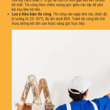
mỗi lớp cách nhau 3–6 giờ để sơn có thời gian liên kết và khô
bề mặt. Thi công theo chiều vuông góc giữa các lớp để phủ
kín mọi khe hở nhỏ.
Lưu ý điều kiện thi công
: Thi công vào ngày khô ráo, nhiệt độ
lý tưởng từ 25–35°C, độ ẩm dưới 80%. Tránh thi công khi trời
mưa, không khí ẩm cao hoặc nắng gắt trực tiếp.