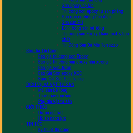
Sơn Epoxy hệ lăn
Thi công sơn epoxy tự san phẳng
Sơn epoxy chống tĩnh điện
Sơn sàn PU
Đánh bóng sàn bê tông
Thi công sàn Epoxy kháng axit & hoá
chất
Thi Công Sàn Đá Mài Terrazzo
Báo Giá Thi Công
Báo giá thi công sơn Epoxy
Báo giá thi công sàn epoxy nhà xưởng
Báo giá sơn Joton
Báo Giá Sơn epoxy KCC
Bảng Giá Sơn Sân Tennis
DỊCH VỤ VÀ VẬT TƯ SÀN
Mài sàn bê tông
Thuê máy mài sàn
Phụ gia vật tư sàn
GIỚI THIỆU
Dự án nổi bật
Hồ sơ năng lực
TIN TỨC
Kỹ thuật thi công