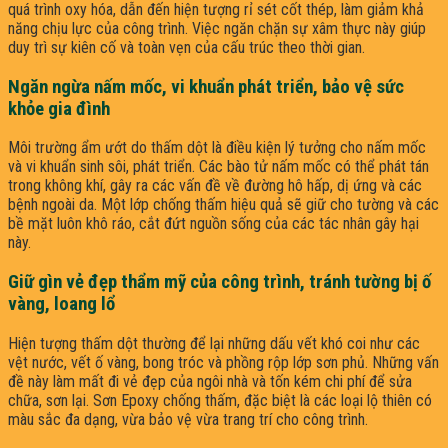
quá trình oxy hóa, dẫn đến hiện tượng rỉ sét cốt thép, làm giảm khả
năng chịu lực của công trình. Việc ngăn chặn sự xâm thực này giúp
duy trì sự kiên cố và toàn vẹn của cấu trúc theo thời gian.
Ngăn ngừa nấm mốc, vi khuẩn phát triển, bảo vệ sức
khỏe gia đình
Môi trường ẩm ướt do thấm dột là điều kiện lý tưởng cho nấm mốc
và vi khuẩn sinh sôi, phát triển. Các bào tử nấm mốc có thể phát tán
trong không khí, gây ra các vấn đề về đường hô hấp, dị ứng và các
bệnh ngoài da. Một lớp chống thấm hiệu quả sẽ giữ cho tường và các
bề mặt luôn khô ráo, cắt đứt nguồn sống của các tác nhân gây hại
này.
Giữ gìn vẻ đẹp thẩm mỹ của công trình, tránh tường bị ố
vàng, loang lổ
Hiện tượng thấm dột thường để lại những dấu vết khó coi như các
vệt nước, vết ố vàng, bong tróc và phồng rộp lớp sơn phủ. Những vấn
đề này làm mất đi vẻ đẹp của ngôi nhà và tốn kém chi phí để sửa
chữa, sơn lại. Sơn Epoxy chống thấm, đặc biệt là các loại lộ thiên có
màu sắc đa dạng, vừa bảo vệ vừa trang trí cho công trình.