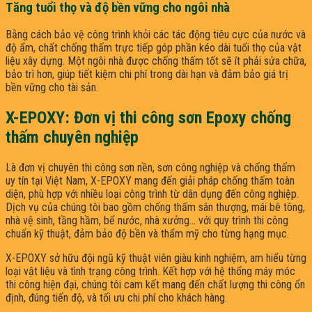
Tăng tuổi thọ và độ bền vững cho ngôi nhà
Bằng cách bảo vệ công trình khỏi các tác động tiêu cực của nước và
độ ẩm, chất chống thấm trực tiếp góp phần kéo dài tuổi thọ của vật
liệu xây dựng. Một ngôi nhà được chống thấm tốt sẽ ít phải sửa chữa,
bảo trì hơn, giúp tiết kiệm chi phí trong dài hạn và đảm bảo giá trị
bền vững cho tài sản.
X-EPOXY: Đơn vị thi công sơn Epoxy chống
thấm chuyên nghiệp
Là đơn vị chuyên thi công sơn nền, sơn công nghiệp và chống thấm
uy tín tại Việt Nam, X-EPOXY mang đến giải pháp chống thấm toàn
diện, phù hợp với nhiều loại công trình từ dân dụng đến công nghiệp.
Dịch vụ của chúng tôi bao gồm chống thấm sân thượng, mái bê tông,
nhà vệ sinh, tầng hầm, bể nước, nhà xưởng… với quy trình thi công
chuẩn kỹ thuật, đảm bảo độ bền và thẩm mỹ cho từng hạng mục.
X-EPOXY sở hữu đội ngũ kỹ thuật viên giàu kinh nghiệm, am hiểu từng
loại vật liệu và tình trạng công trình. Kết hợp với hệ thống máy móc
thi công hiện đại, chúng tôi cam kết mang đến chất lượng thi công ổn
định, đúng tiến độ, và tối ưu chi phí cho khách hàng.