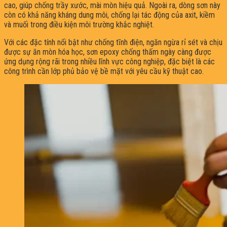
cao, giúp chống trầy xước, mài mòn hiệu quả. Ngoài ra, dòng sơn này
còn có khả năng kháng dung môi, chống lại tác động của axit, kiềm
và muối trong điều kiện môi trường khắc nghiệt.
Với các đặc tính nổi bật như chống tĩnh điện, ngăn ngừa rỉ sét và chịu
được sự ăn mòn hóa học, sơn epoxy chống thấm ngày càng được
ứng dụng rộng rãi trong nhiều lĩnh vực công nghiệp, đặc biệt là các
công trình cần lớp phủ bảo vệ bề mặt với yêu cầu kỹ thuật cao.