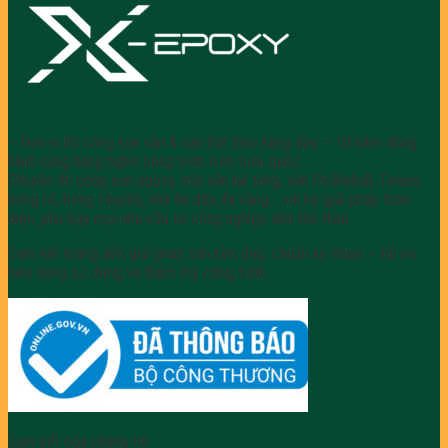
– Đơn vị thi công sơn sàn & sân thể thao hàng đầu – 10 năm đồng
hành cùng hàng nghìn công trình trên toàn quốc.
Chuyên thi công sơn epoxy, mài sàn bê tông, sân Pickleball, Tennis,
bóng rổ, bóng chuyền, nhà thi đấu đa năng… với hệ giải pháp toàn
diện, phù hợp mọi nhu cầu từ công nghiệp đến thể thao.
Cam kết mang đến giải pháp sàn bền đẹp, chuẩn kỹ thuật – tối ưu
hiệu năng sử dụng và thẩm mỹ công trình.
Cam kết của chúng tôi