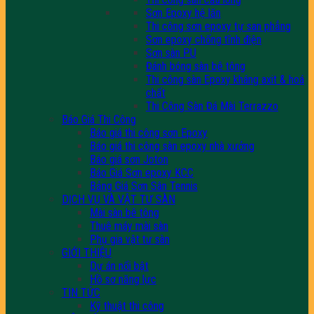
Sơn Epoxy hệ lăn
Thi công sơn epoxy tự san phẳng
Sơn epoxy chống tĩnh điện
Sơn sàn PU
Đánh bóng sàn bê tông
Thi công sàn Epoxy kháng axit & hoá
chất
Thi Công Sàn Đá Mài Terrazzo
Báo Giá Thi Công
Báo giá thi công sơn Epoxy
Báo giá thi công sàn epoxy nhà xưởng
Báo giá sơn Joton
Báo Giá Sơn epoxy KCC
Bảng Giá Sơn Sân Tennis
DỊCH VỤ VÀ VẬT TƯ SÀN
Mài sàn bê tông
Thuê máy mài sàn
Phụ gia vật tư sàn
GIỚI THIỆU
Dự án nổi bật
Hồ sơ năng lực
TIN TỨC
Kỹ thuật thi công