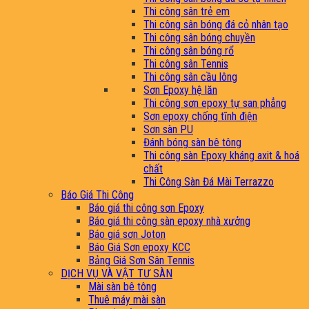
Thi công sân trẻ em
Thi công sân bóng đá cỏ nhân tạo
Thi công sân bóng chuyền
Thi công sân bóng rổ
Thi công sân Tennis
Thi công sân cầu lông
Sơn Epoxy hệ lăn
Thi công sơn epoxy tự san phẳng
Sơn epoxy chống tĩnh điện
Sơn sàn PU
Đánh bóng sàn bê tông
Thi công sàn Epoxy kháng axit & hoá
chất
Thi Công Sàn Đá Mài Terrazzo
Báo Giá Thi Công
Báo giá thi công sơn Epoxy
Báo giá thi công sàn epoxy nhà xưởng
Báo giá sơn Joton
Báo Giá Sơn epoxy KCC
Bảng Giá Sơn Sân Tennis
DỊCH VỤ VÀ VẬT TƯ SÀN
Mài sàn bê tông
Thuê máy mài sàn