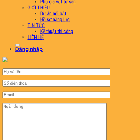
Phụ gia vật tư sàn
GIỚI THIỆU
Dự án nổi bật
Hồ sơ năng lực
TIN TỨC
Kỹ thuật thi công
LIÊN HỆ
Đăng nhập