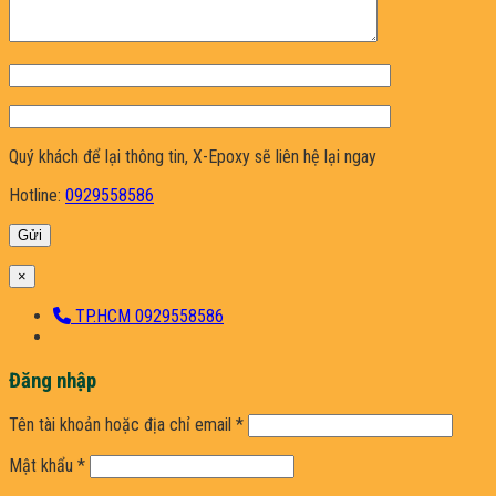
Quý khách để lại thông tin, X-Epoxy sẽ liên hệ lại ngay
Hotline:
0929558586
×
TP.HCM 0929558586
Đăng nhập
Bắt
Tên tài khoản hoặc địa chỉ email
*
buộc
Bắt
Mật khẩu
*
buộc