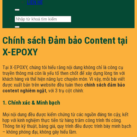
LIÊN HỆ
Tìm
kiếm:
Chính sách Đảm bảo Content tại
X-EPOXY
Tại X-EPOXY, chúng tôi hiểu rằng nội dung không chỉ là công cụ
truyền thông mà còn là yếu tố then chốt để xây dựng lòng tin với
khách hàng và thể hiện năng lực chuyên môn. Vì vậy, mỗi bài viết
được xuất bản trên website đều tuân theo
chính sách đảm bảo
content nghiêm ngặt
, với 3 trụ cột chính:
1. Chính xác & Minh bạch
Mọi nội dung đều được kiểm chứng từ các nguồn đáng tin cậy, kết
hợp với kinh nghiệm thực tiễn từ hàng trăm công trình thi công.
Thông tin kỹ thuật, bảng giá, quy trình đều được trình bày minh bạch
– không phóng đại, không gây hiểu lầm.