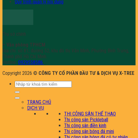
Quy trình quản lý nội dung
Trụ sở chính
– Văn phòng TPHCM
Địa chỉ: số 81, đường 52, khu đô thị Văn Minh, Phường Bình Trưng,
Thành phố Hồ Chí Minh.
Hotline:
0929558586
Copyright 2026 ©
CÔNG TY CỔ PHẦN ĐẦU TƯ & DỊCH VỤ X-TREE
Tìm
kiếm:
TRANG CHỦ
DỊCH VỤ
THI CÔNG SÂN THỂ THAO
Thi công sân Pickleball
Thi công sân điền kinh
Thi công sân bóng đá mini
Thi công sân bóng đá cỏ tự nhiên