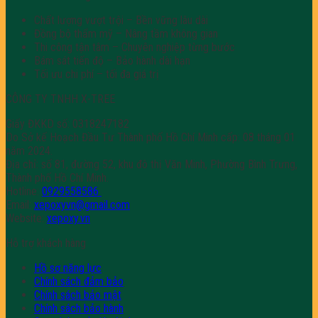
Chất lượng vượt trội – Bền vững lâu dài
Đồng bộ thẩm mỹ – Nâng tầm không gian
Thi công tận tâm – Chuyên nghiệp từng bước
Bám sát tiến độ – Bảo hành dài hạn
Tối ưu chi phí – tối đa giá trị
CÔNG TY TNHH X-TREE
Giấy ĐKKD số: 0318247182
Do Sở kế Hoạch Đầu Tư Thành phố Hồ Chí Minh cấp: 08 tháng 01
năm 2024.
Địa chỉ: số 81, đường 52, khu đô thị Văn Minh, Phường Bình Trưng,
Thành phố Hồ Chí Minh.
Hotline:
0929558586
Email:
xepoxyvn@gmail.com
Website:
xepoxy.vn
Hỗ trợ khách hàng
Hồ sơ năng lực
Chính sách đảm bảo
Chính sách bảo mật
Chính sách bảo hành