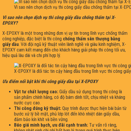
Vì sao nên chọn dịch vụ thi công giấy dầu chống thấm tại X-E
Vì sao nên chọn dịch vụ thi công giấy dầu chống thấm tại X-
EPOXY?
X-EPOXY là một trong những đơn vị uy tín trong lĩnh vực chống thấm
công nghiệp, đặc biệt là thi công
chống thấm sân thượng bằng
giấy dầu
. Với đội ngũ kỹ thuật viên lành nghề và giàu kinh nghiệm, X-
EPOXY cam kết mang đến cho khách hàng giải pháp thi công tối ưu,
hiệu quả lâu dài và chi phí hợp lý.
X-EPOXY là đối tác tin cậy hàng đầu trong lĩnh vực thi công gi
Ưu điểm nổi bật khi thi công giấy dầu tại X-EPOXY
Vật tư chất lượng cao:
Giấy dầu sử dụng trong thi công là
sản phẩm chính hãng, có độ bám dính tốt, chịu nhiệt và kháng
nước cực cao.
Thi công đúng kỹ thuật:
Quy trình được thực hiện bài bản từ
bước xử lý bề mặt, phủ lớp lót đến khò nhiệt dán giấy dầu,
đảm bảo kín khít và bền vững.
Báo giá minh bạch, ưu đãi cạnh tranh:
Tư vấn rõ ràng,
không phát sinh chi phí bất hợp lý trong quá trình thực hiện.