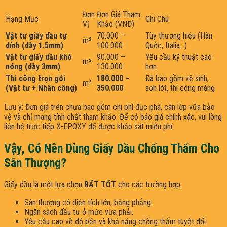
Đơn
Đơn Giá Tham
Hạng Mục
Ghi Chú
Vị
Khảo (VNĐ)
Vật tư giấy dầu tự
70.000 –
Tùy thương hiệu (Hàn
m²
dính (dày 1.5mm)
100.000
Quốc, Italia…)
Vật tư giấy dầu khò
90.000 –
Yêu cầu kỹ thuật cao
m²
nóng (dày 3mm)
130.000
hơn
Thi công trọn gói
180.000 –
Đã bao gồm vệ sinh,
m²
(Vật tư + Nhân công)
350.000
sơn lót, thi công màng
Lưu ý: Đơn giá trên chưa bao gồm chi phí đục phá, cán lớp vữa bảo
vệ và chỉ mang tính chất tham khảo. Để có báo giá chính xác, vui lòng
liên hệ trực tiếp X-EPOXY để được khảo sát miễn phí.
Vậy, Có Nên Dùng Giấy Dầu Chống Thấm Cho
Sân Thượng?
Giấy dầu là một lựa chọn
RẤT TỐT
cho các trường hợp:
Sân thượng có diện tích lớn, bằng phẳng.
Ngân sách đầu tư ở mức vừa phải.
Yêu cầu cao về độ bền và khả năng chống thấm tuyệt đối.