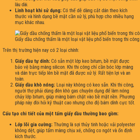
lâu dài.
Linh hoạt khi sử dụng:
Có thể dễ dàng cắt dán theo kích
thước và hình dạng bề mặt cần xử lý, phù hợp cho nhiều hạng
mục khác nhau.
Giấy dầu chống thấm là một loại vật liệu phổ biến trong thi côn
Trên thị trường hiện nay có 2 loại chính:
Giấy dầu tự dính:
Có sẵn một lớp keo bitum, bề mặt được
bảo vệ bằng màng silicon. Khi thi công chỉ cần bóc lớp màng
và dán trực tiếp lên bề mặt đã được xử lý. Rất tiện lợi và an
toàn.
Giấy dầu khò nóng:
Loại này không có keo sẵn. Khi thi công,
người thợ phải dùng đèn khò gas chuyên dụng để làm nóng
chảy lớp bitum, giúp màng bám chặt vào bề mặt nền. Phương
pháp này đòi hỏi kỹ thuật cao nhưng cho độ bám dính cực tốt.
Cấu tạo chi tiết của một tấm giấy dầu thường bao gồm:
Lớp lõi gia cường:
Thường là sợi thủy tinh hoặc vải polyester
không dệt, giúp tấm màng chịu xé, chống co ngót và ổn định
kích thước.