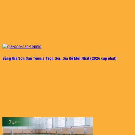
Bảng Giá Sơn Sân Tennis Trọn Gói, Giá Rẻ Mới Nhất (2026 cập nhật)