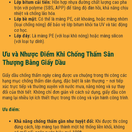
Lớp bitum cải tiến:
Hỗn hợp nhựa đường chất lượng cao pha
trộn với polyme (SBS, APP) để tăng độ đàn hồi, khả năng chịu
nhiệt và chống lão hóa.
Lớp bề mặt:
Có thể là màng PE, cát khoáng, hoặc màng nhôm
(loại chống nóng) để bảo vệ lớp bitum khỏi tia UV và tác động
cơ học.
Lớp đáy:
Là màng PE (với loại khò nóng) hoặc màng silicon
(với loại tự dính).
Ưu và Nhược Điểm Khi Chống Thấm Sân
Thượng Bằng Giấy Dầu
Giấy dầu chống thấm ngày càng được ưa chuộng trong thi công các
hạng mục chống thấm dân dụng, đặc biệt là sân thượng – nơi tiếp
xúc trực tiếp và thường xuyên với nước mưa, nắng nóng và sự thay
đổi của thời tiết. Không chỉ đơn giản về cách sử dụng, giấy dầu còn
mang lại nhiều lợi ích thiết thực trong thi công và vận hành công trình.
Ưu điểm:
Khả năng chống thấm gần như tuyệt đối:
Khi được thi công
đúng cách, lớp màng tạo thành một hệ thống liền khối, không