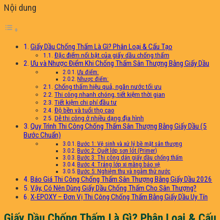
Nội dung
Giấy Dầu Chống Thấm Là Gì? Phân Loại & Cấu Tạo
Đặc điểm nổi bật của giấy dầu chống thấm
Ưu và Nhược Điểm Khi Chống Thấm Sân Thượng Bằng Giấy Dầu
Ưu điểm:
Nhược điểm:
Chống thấm hiệu quả, ngăn nước tối ưu
Thi công nhanh chóng, tiết kiệm thời gian
Tiết kiệm chi phí đầu tư
Độ bền và tuổi thọ cao
Dễ thi công ở nhiều dạng địa hình
Quy Trình Thi Công Chống Thấm Sân Thượng Bằng Giấy Dầu (5
Bước Chuẩn)
Bước 1: Vệ sinh và xử lý bề mặt sân thượng
Bước 2: Quét lớp sơn lót (Primer)
Bước 3: Thi công dán giấy dầu chống thấm
Bước 4: Tráng lớp xi măng bảo vệ
Bước 5: Nghiệm thu và ngâm thử nước
Báo Giá Thi Công Chống Thấm Sân Thượng Bằng Giấy Dầu 2026
Vậy, Có Nên Dùng Giấy Dầu Chống Thấm Cho Sân Thượng?
X-EPOXY – Đơn Vị Thi Công Chống Thấm Bằng Giấy Dầu Uy Tín
Giấy Dầu Chống Thấm Là Gì? Phân Loại & Cấu