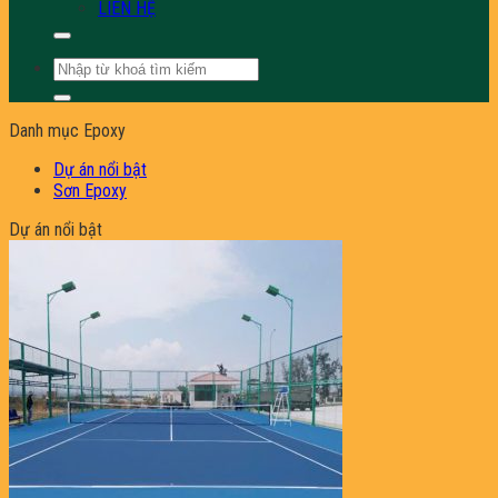
LIÊN HỆ
Tìm
kiếm:
Danh mục Epoxy
Dự án nổi bật
Sơn Epoxy
Dự án nổi bật