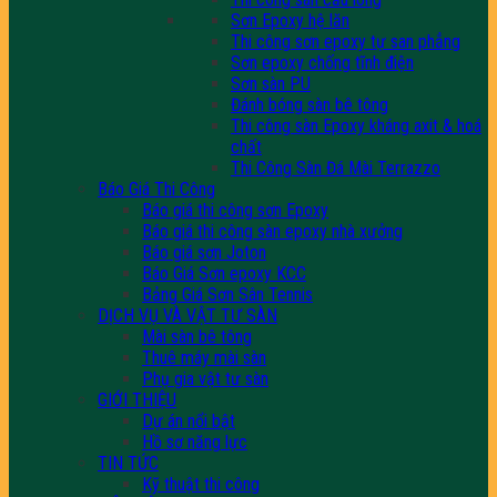
Sơn Epoxy hệ lăn
Thi công sơn epoxy tự san phẳng
Sơn epoxy chống tĩnh điện
Sơn sàn PU
Đánh bóng sàn bê tông
Thi công sàn Epoxy kháng axit & hoá
chất
Thi Công Sàn Đá Mài Terrazzo
Báo Giá Thi Công
Báo giá thi công sơn Epoxy
Báo giá thi công sàn epoxy nhà xưởng
Báo giá sơn Joton
Báo Giá Sơn epoxy KCC
Bảng Giá Sơn Sân Tennis
DỊCH VỤ VÀ VẬT TƯ SÀN
Mài sàn bê tông
Thuê máy mài sàn
Phụ gia vật tư sàn
GIỚI THIỆU
Dự án nổi bật
Hồ sơ năng lực
TIN TỨC
Kỹ thuật thi công