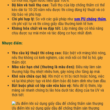
có mối nối, ngăn nước hiệu quả 100%.
Độ bền và tuổi thọ cao:
Tuổi thọ của lớp chống thấm có thể
kéo dài từ 10-20 năm nếu được thi công đúng kỹ thuật và có
lớp bảo vệ phù hợp.
Chi phí hợp lý:
So với các giải pháp như
sơn PU chống thấm
,
chi phí vật tư và thi công giấy dầu thường kinh tế hơn.
Kháng hóa chất và va đập tốt:
Lớp màng dày có khả năng
chịu được sự mài mòn và tác động cơ học nhất định.
Nhược điểm:
Yêu cầu kỹ thuật thi công cao:
Đặc biệt với màng khò nóng,
nếu thợ không có kinh nghiệm, các mối nối có thể bị hở, gây
thấm dột.
Màu sắc hạn chế (thường là màu đen):
Điều này làm sân
thượng hấp thụ nhiệt nhiều hơn, gây nóng cho tầng áp mái.
Khó sửa chữa cục bộ:
Khi một vị trí bị rách hoặc hỏng, việc
vá lại khá phức tạp và khó đảm bảo độ bám dính như ban đầu.
Bắt buộc phải có lớp cán vữa bảo vệ:
Nếu để lộ thiên, lớp
màng sẽ nhanh chóng bị lão hóa dưới tác động của tia UV và
thời tiết.
Ưu điểm khi sử dụng giấy dầu để chống thấm sân thượng