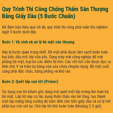
Quy Trình Thi Công Chống Thấm Sân Thượng
Bằng Giấy Dầu (5 Bước Chuẩn)
Để đảm bảo hiệu quả tối đa, quy trình thi công phải tuân thủ nghiêm
ngặt 5 bước dưới đây.
Bước 1: Vệ sinh và xử lý bề mặt sân thượng
Đây là bước quan trọng nhất. Bề mặt phải được làm sạch hoàn toàn
bụi bẩn, dầu mỡ, lớp vữa yếu. Dùng máy mài công nghiệp để mài
phẳng bề mặt, loại bỏ các điểm lồi lõm. Các vết nứt cần được đục ra
hình chữ V và trám lại bằng vữa sửa chữa chuyên dụng. Bề mặt cuối
cùng phải đặc chắc, bằng phẳng và khô ráo.
Bước 2: Quét lớp sơn lót (Primer)
Sử dụng sơn lót bitum gốc dung môi quét một lớp mỏng lên toàn bộ
bề mặt. Lớp lót này có tác dụng thẩm thấu vào bê tông, tạo thành
một lớp màng tăng cường độ bám dính cho tấm giấy dầu và xử lý nốt
phần bụi còn sót lại. Chờ lớp lót khô hoàn toàn (khoảng 2-3 giờ).