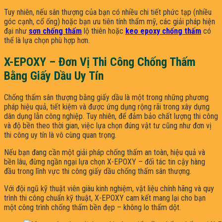
Tuy nhiên, nếu sân thượng của bạn có nhiều chi tiết phức tạp (nhiều
góc cạnh, cổ ống) hoặc bạn ưu tiên tính thẩm mỹ, các giải pháp hiện
đại như
sơn chống thấm
lộ thiên hoặc
keo epoxy chống thấm
có
thể là lựa chọn phù hợp hơn.
X-EPOXY – Đơn Vị Thi Công Chống Thấm
Bằng Giấy Dầu Uy Tín
Chống thấm sân thượng bằng giấy dầu là một trong những phương
pháp hiệu quả, tiết kiệm và được ứng dụng rộng rãi trong xây dựng
dân dụng lẫn công nghiệp. Tuy nhiên, để đảm bảo chất lượng thi công
và độ bền theo thời gian, việc lựa chọn đúng vật tư cũng như đơn vị
thi công uy tín là vô cùng quan trọng.
Nếu bạn đang cần một giải pháp chống thấm an toàn, hiệu quả và
bền lâu, đừng ngần ngại lựa chọn X-EPOXY – đối tác tin cậy hàng
đầu trong lĩnh vực thi công giấy dầu chống thấm sân thượng.
Với đội ngũ kỹ thuật viên giàu kinh nghiệm, vật liệu chính hãng và quy
trình thi công chuẩn kỹ thuật, X-EPOXY cam kết mang lại cho bạn
một công trình chống thấm bền đẹp – không lo thấm dột.