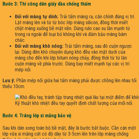
Bước 3: Thi công dán giấy dầu chống thấm
Đối với màng tự dính:
Trải tấm màng ra, căn chỉnh đúng vị trí.
Lật màng lên và từ từ bóc lớp màng silicon, đồng thời miết
chặt màng xuống bề mặt nền. Dùng rulo cao su lăn mạnh từ
trong ra ngoài để loại bỏ không khí và đảm bảo màng bám
chắc.
Đối với màng khò nóng:
Trải tấm màng, sau đó cuộn ngược
lại. Dùng đèn khò chuyên dụng khò đều vào mặt dưới của
màng cho đến khi lớp bitum nóng chảy, đồng thời từ từ lăn
cuộn màng về phía trước. Dùng bay miết mạnh tại các vị trí
mép nối.
Lưu ý:
Phần mép nối giữa hai tấm màng phải được chồng lên nhau tối
thiểu 10cm.
Kỹ thuật khò nhiệt đều tay quyết định chất lượng của mối nối.
Bước 4: Tráng lớp xi măng bảo vệ
Sau khi dán xong toàn bộ bề mặt, đây là bước bắt buộc. Cần cán một
lớp vữa xi măng cát có độ dày từ 3-5cm lên trên lớp màng chống