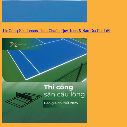
Thi Công Sân Tennis: Tiêu Chuẩn, Quy Trình & Báo Giá Chi Tiết