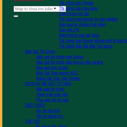
Thi công sân Tennis
Tìm
Thi công sân cầu lông
kiếm:
Sơn Epoxy hệ lăn
Thi công sơn epoxy tự san phẳng
Sơn epoxy chống tĩnh điện
Sơn sàn PU
Đánh bóng sàn bê tông
Thi công sàn Epoxy kháng axit & hoá c
Thi Công Sàn Đá Mài Terrazzo
Báo Giá Thi Công
Báo giá thi công sơn Epoxy
Báo giá thi công sàn epoxy nhà xưởng
Báo giá sơn Joton
Báo Giá Sơn epoxy KCC
Bảng Giá Sơn Sân Tennis
DỊCH VỤ VÀ VẬT TƯ SÀN
Mài sàn bê tông
Thuê máy mài sàn
Phụ gia vật tư sàn
GIỚI THIỆU
Dự án nổi bật
Hồ sơ năng lực
TIN TỨC
Kỹ thuật thi công