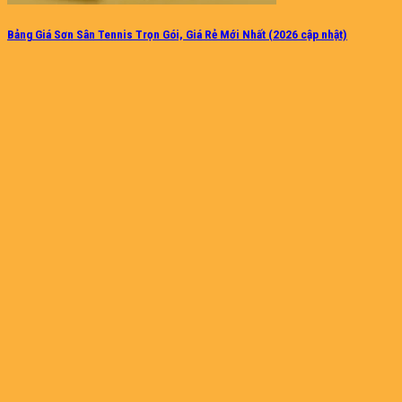
Bảng Giá Sơn Sân Tennis Trọn Gói, Giá Rẻ Mới Nhất (2026 cập nhật)