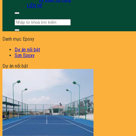
LIÊN HỆ
Tìm
kiếm:
Danh mục Epoxy
Dự án nổi bật
Sơn Epoxy
Dự án nổi bật