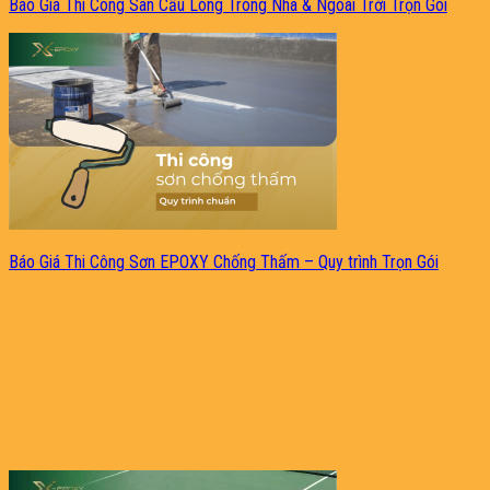
Báo Giá Thi Công Sân Cầu Lông Trong Nhà & Ngoài Trời Trọn Gói
Báo Giá Thi Công Sơn EPOXY Chống Thấm – Quy trình Trọn Gói