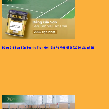
Bảng Giá Sơn Sân Tennis Trọn Gói, Giá Rẻ Mới Nhất (2026 cập nhật)