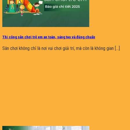
Thi công sân chơi trẻ em an toàn, sáng tạo và đúng chuẩn
Sân chơi không chỉ là nơi vui chơi giải trí, mà còn là không gian [...]