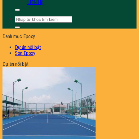
LIÊN HỆ
Tìm
kiếm:
Danh mục Epoxy
Dự án nổi bật
Sơn Epoxy
Dự án nổi bật