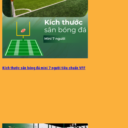
Kích thước sân bóng đá mini 7 người tiêu chuẩn VFF