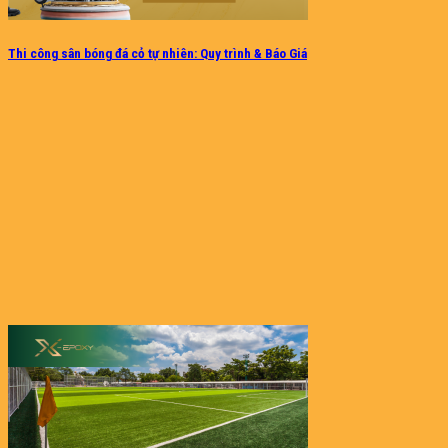
Thi công sân bóng đá cỏ tự nhiên: Quy trình & Báo Giá