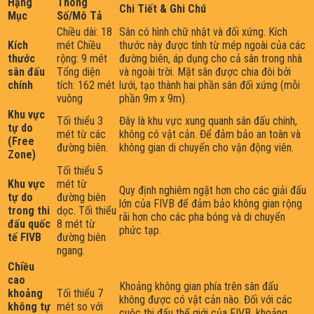
Hạng
Thông
Chi Tiết & Ghi Chú
Mục
Số/Mô Tả
Chiều dài: 18
Sân có hình chữ nhật và đối xứng. Kích
Kích
mét Chiều
thước này được tính từ mép ngoài của các
thước
rộng: 9 mét
đường biên, áp dụng cho cả sân trong nhà
sân đấu
Tổng diện
và ngoài trời. Mặt sân được chia đôi bởi
chính
tích: 162 mét
lưới, tạo thành hai phần sân đối xứng (mỗi
vuông
phần 9m x 9m).
Khu vực
Tối thiểu 3
Đây là khu vực xung quanh sân đấu chính,
tự do
mét từ các
không có vật cản. Để đảm bảo an toàn và
(Free
đường biên.
không gian di chuyển cho vận động viên.
Zone)
Tối thiểu 5
Khu vực
mét từ
Quy định nghiêm ngặt hơn cho các giải đấu
tự do
đường biên
lớn của FIVB để đảm bảo không gian rộng
trong thi
dọc. Tối thiểu
rãi hơn cho các pha bóng và di chuyển
đấu quốc
8 mét từ
phức tạp.
tế FIVB
đường biên
ngang.
Chiều
cao
Khoảng không gian phía trên sân đấu
khoảng
Tối thiểu 7
không được có vật cản nào. Đối với các
không tự
mét so với
cuộc thi đấu thế giới của FIVB, khoảng