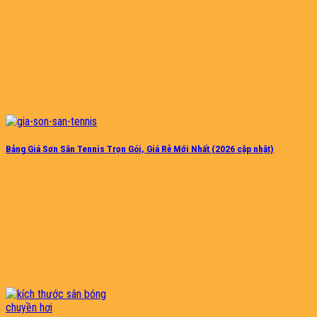
Bảng Giá Sơn Sân Tennis Trọn Gói, Giá Rẻ Mới Nhất (2026 cập nhật)