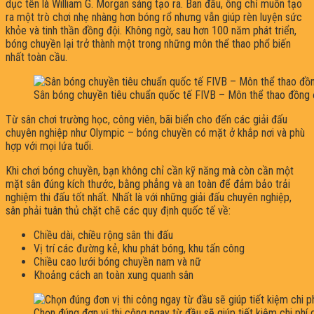
dục tên là William G. Morgan sáng tạo ra. Ban đầu, ông chỉ muốn tạo
ra một trò chơi nhẹ nhàng hơn bóng rổ nhưng vẫn giúp rèn luyện sức
khỏe và tinh thần đồng đội. Không ngờ, sau hơn 100 năm phát triển,
bóng chuyền lại trở thành một trong những môn thể thao phổ biến
nhất toàn cầu.
Sân bóng chuyền tiêu chuẩn quốc tế FIVB – Môn thể thao đồng 
Từ sân chơi trường học, công viên, bãi biển cho đến các giải đấu
chuyên nghiệp như Olympic – bóng chuyền có mặt ở khắp nơi và phù
hợp với mọi lứa tuổi.
Khi chơi bóng chuyền, bạn không chỉ cần kỹ năng mà còn cần một
mặt sân đúng kích thước, bằng phẳng và an toàn để đảm bảo trải
nghiệm thi đấu tốt nhất. Nhất là với những giải đấu chuyên nghiệp,
sân phải tuân thủ chặt chẽ các quy định quốc tế về:
Chiều dài, chiều rộng sân thi đấu
Vị trí các đường kẻ, khu phát bóng, khu tấn công
Chiều cao lưới bóng chuyền nam và nữ
Khoảng cách an toàn xung quanh sân
Chọn đúng đơn vị thi công ngay từ đầu sẽ giúp tiết kiệm chi ph