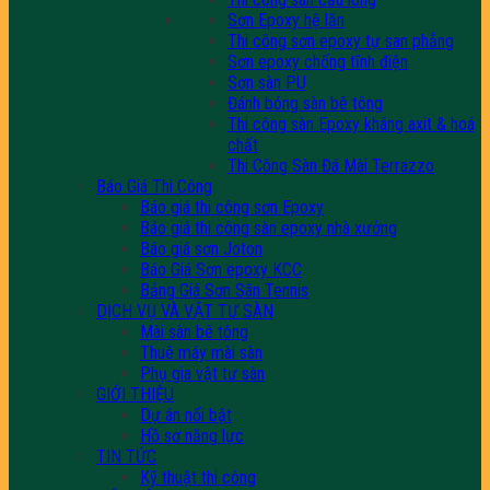
Sơn Epoxy hệ lăn
Thi công sơn epoxy tự san phẳng
Sơn epoxy chống tĩnh điện
Sơn sàn PU
Đánh bóng sàn bê tông
Thi công sàn Epoxy kháng axit & hoá
chất
Thi Công Sàn Đá Mài Terrazzo
Báo Giá Thi Công
Báo giá thi công sơn Epoxy
Báo giá thi công sàn epoxy nhà xưởng
Báo giá sơn Joton
Báo Giá Sơn epoxy KCC
Bảng Giá Sơn Sân Tennis
DỊCH VỤ VÀ VẬT TƯ SÀN
Mài sàn bê tông
Thuê máy mài sàn
Phụ gia vật tư sàn
GIỚI THIỆU
Dự án nổi bật
Hồ sơ năng lực
TIN TỨC
Kỹ thuật thi công