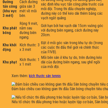
Đường
Cách đường
xác định khu vực tấn công phía trước của
tấn công
giữa sân 3
mỗi đội. Trong thi đấu chuyên nghiệp,
(khu vực
mét về mỗi
đường này có thể kéo dài thêm bằng các
3 mét)
bên.
vạch ngắt quãng.
Rộng 9 mét,
Giới hạn bởi hai vạch dài 15cm vuông góc
Khu phát
nằm sau
với đường biên ngang, cách đường này
bóng
đường biên
20cm.
ngang.
Đặt ở mỗi góc sân trong khu tự do (trong
Khu khởi
Kích thước: 3
các cuộc thi đấu thế giới và chính thức
động
x 3 mét
của FIVB).
Mỗi bên sân ở khu tự do, trên đường kéo
Kích thước: 1
Khu phạt
dài của đường biên ngang, sau ghế ngồi
x 1 mét
của mỗi đội.
Xem thêm:
kích thước sân tennis
Đảm bảo chiều cao không gian thi đấu Sân bóng chuyền tiêu ch
Nếu tổ chức thi đấu phong trào hoặc luyện tập cơ bản, Sân bóng