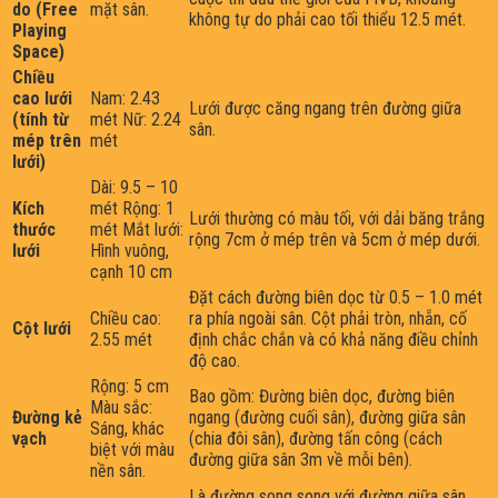
do (Free
mặt sân.
không tự do phải cao tối thiểu 12.5 mét.
Playing
Space)
Chiều
cao lưới
Nam: 2.43
Lưới được căng ngang trên đường giữa
(tính từ
mét Nữ: 2.24
sân.
mép trên
mét
lưới)
Dài: 9.5 – 10
Kích
mét Rộng: 1
Lưới thường có màu tối, với dải băng trắng
thước
mét Mắt lưới:
rộng 7cm ở mép trên và 5cm ở mép dưới.
lưới
Hình vuông,
cạnh 10 cm
Đặt cách đường biên dọc từ 0.5 – 1.0 mét
Chiều cao:
ra phía ngoài sân. Cột phải tròn, nhẵn, cố
Cột lưới
2.55 mét
định chắc chắn và có khả năng điều chỉnh
độ cao.
Rộng: 5 cm
Bao gồm: Đường biên dọc, đường biên
Màu sắc:
Đường kẻ
ngang (đường cuối sân), đường giữa sân
Sáng, khác
vạch
(chia đôi sân), đường tấn công (cách
biệt với màu
đường giữa sân 3m về mỗi bên).
nền sân.
Là đường song song với đường giữa sân,