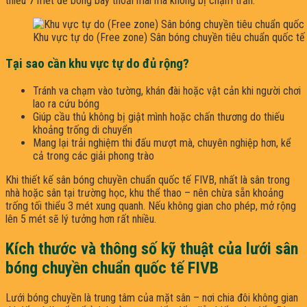
thiểu 7 mét để bóng bay thoải mái mà không bị chạm trần.
Khu vực tự do (Free zone) Sân bóng chuyền tiêu chuẩn quốc tế 
Tại sao cần khu vực tự do đủ rộng?
Tránh va chạm vào tường, khán đài hoặc vật cản khi người chơi
lao ra cứu bóng
Giúp cầu thủ không bị giật mình hoặc chấn thương do thiếu
khoảng trống di chuyển
Mang lại trải nghiệm thi đấu mượt mà, chuyên nghiệp hơn, kể
cả trong các giải phong trào
Khi thiết kế sân bóng chuyền chuẩn quốc tế FIVB, nhất là sân trong
nhà hoặc sân tại trường học, khu thể thao – nên chừa sẵn khoảng
trống tối thiểu 3 mét xung quanh. Nếu không gian cho phép, mở rộng
lên 5 mét sẽ lý tưởng hơn rất nhiều.
Kích thước và thông số kỹ thuật của lưới sân
bóng chuyền chuẩn quốc tế FIVB
Lưới bóng chuyền là trung tâm của mặt sân – nơi chia đôi không gian