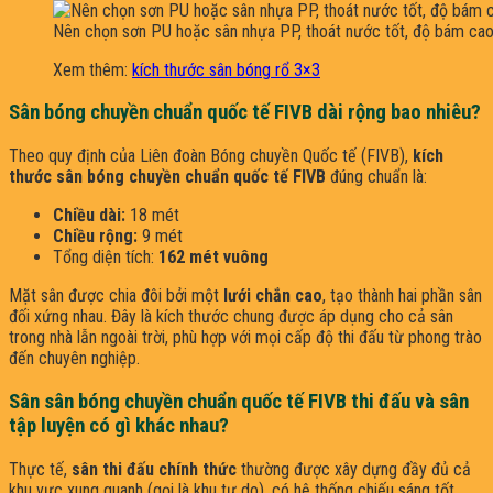
Nên chọn sơn PU hoặc sân nhựa PP, thoát nước tốt, độ bám cao
Xem thêm:
kích thước sân bóng rổ 3×3
Sân bóng chuyền chuẩn quốc tế FIVB dài rộng bao nhiêu?
Theo quy định của Liên đoàn Bóng chuyền Quốc tế (FIVB),
kích
thước sân bóng chuyền chuẩn quốc tế FIVB
đúng chuẩn là:
Chiều dài:
18 mét
Chiều rộng:
9 mét
Tổng diện tích:
162 mét vuông
Mặt sân được chia đôi bởi một
lưới chắn cao
, tạo thành hai phần sân
đối xứng nhau. Đây là kích thước chung được áp dụng cho cả sân
trong nhà lẫn ngoài trời, phù hợp với mọi cấp độ thi đấu từ phong trào
đến chuyên nghiệp.
Sân sân bóng chuyền chuẩn quốc tế FIVB thi đấu và sân
tập luyện có gì khác nhau?
Thực tế,
sân thi đấu chính thức
thường được xây dựng đầy đủ cả
khu vực xung quanh (gọi là khu tự do), có hệ thống chiếu sáng tốt,