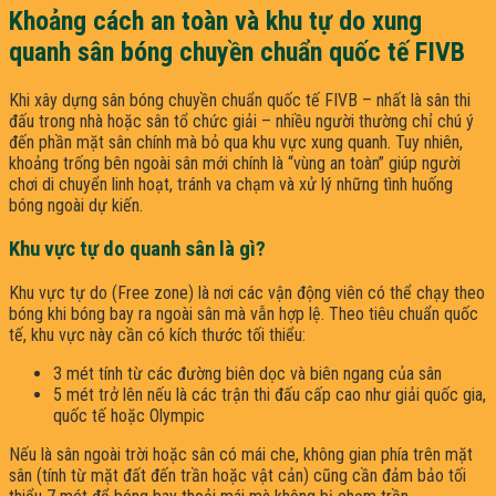
Khoảng cách an toàn và khu tự do xung
quanh sân bóng chuyền chuẩn quốc tế FIVB
Khi xây dựng sân bóng chuyền chuẩn quốc tế FIVB – nhất là sân thi
đấu trong nhà hoặc sân tổ chức giải – nhiều người thường chỉ chú ý
đến phần mặt sân chính mà bỏ qua khu vực xung quanh. Tuy nhiên,
khoảng trống bên ngoài sân mới chính là “vùng an toàn” giúp người
chơi di chuyển linh hoạt, tránh va chạm và xử lý những tình huống
bóng ngoài dự kiến.
Khu vực tự do quanh sân là gì?
Khu vực tự do (Free zone) là nơi các vận động viên có thể chạy theo
bóng khi bóng bay ra ngoài sân mà vẫn hợp lệ. Theo tiêu chuẩn quốc
tế, khu vực này cần có kích thước tối thiểu:
3 mét tính từ các đường biên dọc và biên ngang của sân
5 mét trở lên nếu là các trận thi đấu cấp cao như giải quốc gia,
quốc tế hoặc Olympic
Nếu là sân ngoài trời hoặc sân có mái che, không gian phía trên mặt
sân (tính từ mặt đất đến trần hoặc vật cản) cũng cần đảm bảo tối