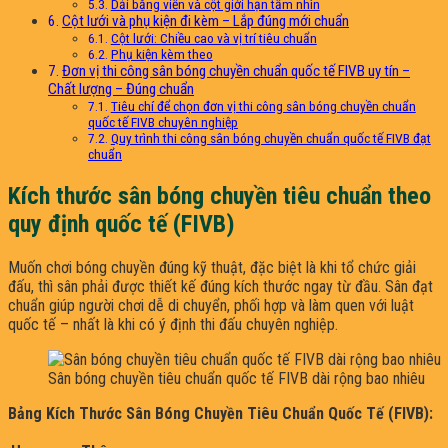
Dải băng viền và cột giới hạn tầm nhìn
Cột lưới và phụ kiện đi kèm – Lắp đúng mới chuẩn
Cột lưới: Chiều cao và vị trí tiêu chuẩn
Phụ kiện kèm theo
Đơn vị thi công sân bóng chuyền chuẩn quốc tế FIVB uy tín –
Chất lượng – Đúng chuẩn
Tiêu chí để chọn đơn vị thi công sân bóng chuyền chuẩn
quốc tế FIVB chuyên nghiệp
Quy trình thi công sân bóng chuyền chuẩn quốc tế FIVB đạt
chuẩn
Kích thước sân bóng chuyền tiêu chuẩn theo
quy định quốc tế (FIVB)
Muốn chơi bóng chuyền đúng kỹ thuật, đặc biệt là khi tổ chức giải
đấu, thì sân phải được thiết kế đúng kích thước ngay từ đầu. Sân đạt
chuẩn giúp người chơi dễ di chuyển, phối hợp và làm quen với luật
quốc tế – nhất là khi có ý định thi đấu chuyên nghiệp.
Sân bóng chuyền tiêu chuẩn quốc tế FIVB dài rộng bao nhiêu
Bảng Kích Thước Sân Bóng Chuyền Tiêu Chuẩn Quốc Tế (FIVB):