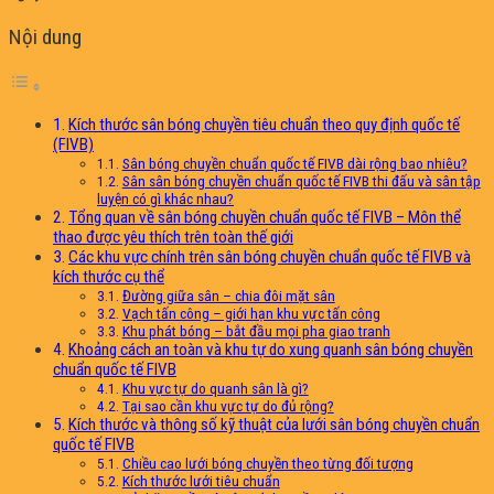
Nội dung
Kích thước sân bóng chuyền tiêu chuẩn theo quy định quốc tế
(FIVB)
Sân bóng chuyền chuẩn quốc tế FIVB dài rộng bao nhiêu?
Sân sân bóng chuyền chuẩn quốc tế FIVB thi đấu và sân tập
luyện có gì khác nhau?
Tổng quan về sân bóng chuyền chuẩn quốc tế FIVB – Môn thể
thao được yêu thích trên toàn thế giới
Các khu vực chính trên sân bóng chuyền chuẩn quốc tế FIVB và
kích thước cụ thể
Đường giữa sân – chia đôi mặt sân
Vạch tấn công – giới hạn khu vực tấn công
Khu phát bóng – bắt đầu mọi pha giao tranh
Khoảng cách an toàn và khu tự do xung quanh sân bóng chuyền
chuẩn quốc tế FIVB
Khu vực tự do quanh sân là gì?
Tại sao cần khu vực tự do đủ rộng?
Kích thước và thông số kỹ thuật của lưới sân bóng chuyền chuẩn
quốc tế FIVB
Chiều cao lưới bóng chuyền theo từng đối tượng
Kích thước lưới tiêu chuẩn