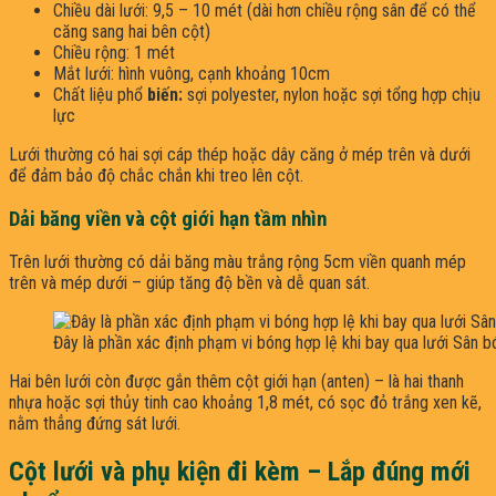
Chiều dài lưới: 9,5 – 10 mét (dài hơn chiều rộng sân để có thể
căng sang hai bên cột)
Chiều rộng: 1 mét
Mắt lưới: hình vuông, cạnh khoảng 10cm
Chất liệu phổ
biến:
sợi polyester, nylon hoặc sợi tổng hợp chịu
lực
Lưới thường có hai sợi cáp thép hoặc dây căng ở mép trên và dưới
để đảm bảo độ chắc chắn khi treo lên cột.
Dải băng viền và cột giới hạn tầm nhìn
Trên lưới thường có dải băng màu trắng rộng 5cm viền quanh mép
trên và mép dưới – giúp tăng độ bền và dễ quan sát.
Đây là phần xác định phạm vi bóng hợp lệ khi bay qua lưới Sân 
Hai bên lưới còn được gắn thêm cột giới hạn (anten) – là hai thanh
nhựa hoặc sợi thủy tinh cao khoảng 1,8 mét, có sọc đỏ trắng xen kẽ,
nằm thẳng đứng sát lưới.
Cột lưới và phụ kiện đi kèm – Lắp đúng mới