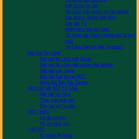
Sơn Epoxy hệ lăn
Thi công sơn epoxy tự san phẳng
Sơn epoxy chống tĩnh điện
Sơn sàn PU
Đánh bóng sàn bê tông
Thi công sàn Epoxy kháng axit & hoá
chất
Thi Công Sàn Đá Mài Terrazzo
Báo Giá Thi Công
Báo giá thi công sơn Epoxy
Báo giá thi công sàn epoxy nhà xưởng
Báo giá sơn Joton
Báo Giá Sơn epoxy KCC
Bảng Giá Sơn Sân Tennis
DỊCH VỤ VÀ VẬT TƯ SÀN
Mài sàn bê tông
Thuê máy mài sàn
Phụ gia vật tư sàn
GIỚI THIỆU
Dự án nổi bật
Hồ sơ năng lực
TIN TỨC
Kỹ thuật thi công