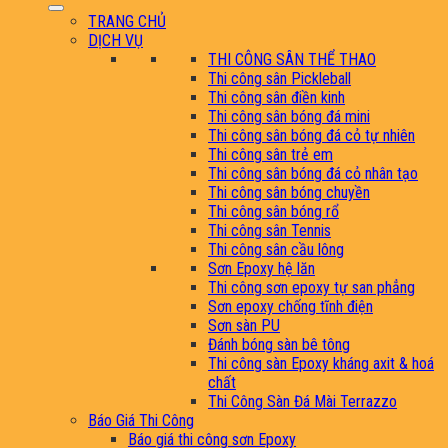
TRANG CHỦ
DỊCH VỤ
THI CÔNG SÂN THỂ THAO
Thi công sân Pickleball
Thi công sân điền kinh
Thi công sân bóng đá mini
Thi công sân bóng đá cỏ tự nhiên
Thi công sân trẻ em
Thi công sân bóng đá cỏ nhân tạo
Thi công sân bóng chuyền
Thi công sân bóng rổ
Thi công sân Tennis
Thi công sân cầu lông
Sơn Epoxy hệ lăn
Thi công sơn epoxy tự san phẳng
Sơn epoxy chống tĩnh điện
Sơn sàn PU
Đánh bóng sàn bê tông
Thi công sàn Epoxy kháng axit & hoá
chất
Thi Công Sàn Đá Mài Terrazzo
Báo Giá Thi Công
Báo giá thi công sơn Epoxy