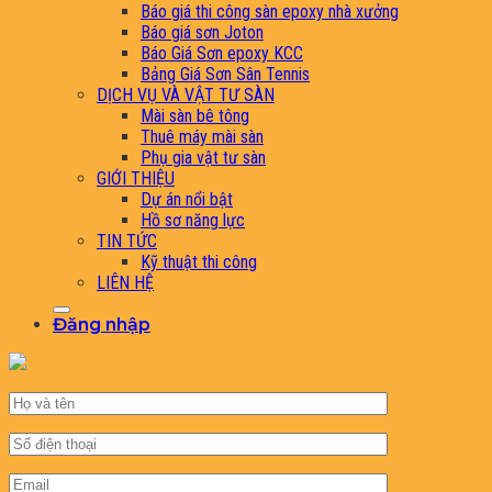
Báo giá thi công sàn epoxy nhà xưởng
Báo giá sơn Joton
Báo Giá Sơn epoxy KCC
Bảng Giá Sơn Sân Tennis
DỊCH VỤ VÀ VẬT TƯ SÀN
Mài sàn bê tông
Thuê máy mài sàn
Phụ gia vật tư sàn
GIỚI THIỆU
Dự án nổi bật
Hồ sơ năng lực
TIN TỨC
Kỹ thuật thi công
LIÊN HỆ
Đăng nhập