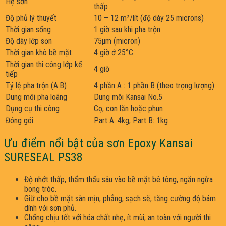
Hệ sơn
thấp
Độ phủ lý thuyết
10 – 12 m²/lít (độ dày 25 microns)
Thời gian sống
1 giờ sau khi pha trộn
Độ dày lớp sơn
75µm (micron)
Thời gian khô bề mặt
4 giờ ở 25°C
Thời gian thi công lớp kế
4 giờ
tiếp
Tỷ lệ pha trộn (A:B)
4 phần A : 1 phần B (theo trọng lượng)
Dung môi pha loãng
Dung môi Kansai No.5
Dụng cụ thi công
Cọ, con lăn hoặc phun
Đóng gói
Part A: 4kg; Part B: 1kg
Ưu điểm nổi bật của sơn Epoxy Kansai
SURESEAL PS38
Độ nhớt thấp, thẩm thấu sâu vào bề mặt bê tông, ngăn ngừa
bong tróc.
Giữ cho bề mặt sàn mịn, phẳng, sạch sẽ, tăng cường độ bám
dính với sơn phủ.
Chống chịu tốt với hóa chất nhẹ, ít mùi, an toàn với người thi