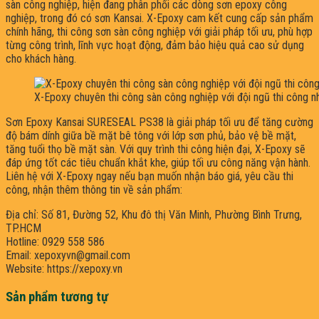
sàn công nghiệp, hiện đang phân phối các dòng sơn epoxy công
nghiệp, trong đó có sơn Kansai. X-Epoxy cam kết cung cấp sản phẩm
chính hãng, thi công sơn sàn công nghiệp với giải pháp tối ưu, phù hợp
từng công trình, lĩnh vực hoạt động, đảm bảo hiệu quả cao sử dụng
cho khách hàng.
X-Epoxy chuyên thi công sàn công nghiệp với đội ngũ thi công n
Sơn Epoxy Kansai SURESEAL PS38 là giải pháp tối ưu để tăng cường
độ bám dính giữa bề mặt bê tông với lớp sơn phủ, bảo vệ bề mặt,
tăng tuổi thọ bề mặt sàn. Với quy trình thi công hiện đại, X-Epoxy sẽ
đáp ứng tốt các tiêu chuẩn khắt khe, giúp tối ưu công năng vận hành.
Liên hệ với X-Epoxy ngay nếu bạn muốn nhận báo giá, yêu cầu thi
công, nhận thêm thông tin về sản phẩm:
Địa chỉ: Số 81, Đường 52, Khu đô thị Văn Minh, Phường Bình Trưng,
TP.HCM
Hotline: 0929 558 586
Email: xepoxyvn@gmail.com
Website: https://xepoxy.vn
Sản phẩm tương tự