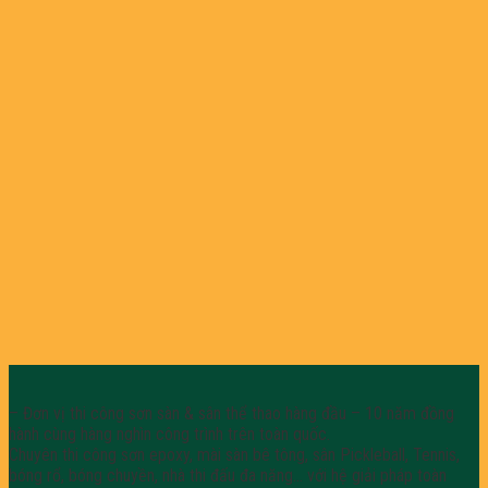
– Đơn vị thi công sơn sàn & sân thể thao hàng đầu – 10 năm đồng
hành cùng hàng nghìn công trình trên toàn quốc.
Chuyên thi công sơn epoxy, mài sàn bê tông, sân Pickleball, Tennis,
bóng rổ, bóng chuyền, nhà thi đấu đa năng… với hệ giải pháp toàn