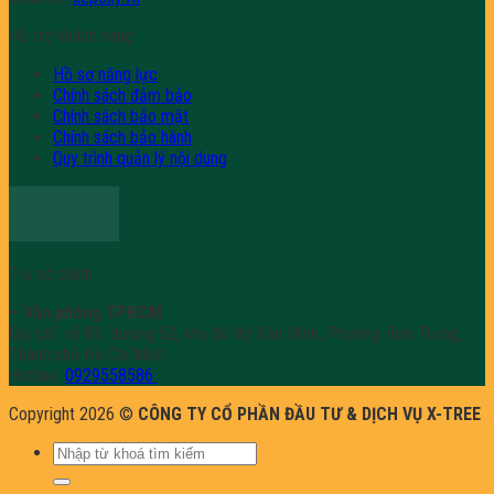
Hỗ trợ khách hàng
Hồ sơ năng lực
Chính sách đảm bảo
Chính sách bảo mật
Chính sách bảo hành
Quy trình quản lý nội dung
Trụ sở chính
– Văn phòng TPHCM
Địa chỉ: số 81, đường 52, khu đô thị Văn Minh, Phường Bình Trưng,
Thành phố Hồ Chí Minh.
Hotline:
0929558586
Copyright 2026 ©
CÔNG TY CỔ PHẦN ĐẦU TƯ & DỊCH VỤ X-TREE
Tìm
kiếm: