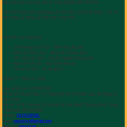
diện, phù hợp mọi nhu cầu từ công nghiệp đến thể thao.
Cam kết mang đến giải pháp sàn bền đẹp, chuẩn kỹ thuật – tối ưu
hiệu năng sử dụng và thẩm mỹ công trình.
Cam kết của chúng tôi
Chất lượng vượt trội – Bền vững lâu dài
Đồng bộ thẩm mỹ – Nâng tầm không gian
Thi công tận tâm – Chuyên nghiệp từng bước
Bám sát tiến độ – Bảo hành dài hạn
Tối ưu chi phí – tối đa giá trị
CÔNG TY TNHH X-TREE
Giấy ĐKKD số: 0318247182
Do Sở kế Hoạch Đầu Tư Thành phố Hồ Chí Minh cấp: 08 tháng 01
năm 2024.
Địa chỉ: số 81, đường 52, khu đô thị Văn Minh, Phường Bình Trưng,
Thành phố Hồ Chí Minh.
Hotline:
0929558586
Email:
xepoxyvn@gmail.com
Website:
xepoxy.vn