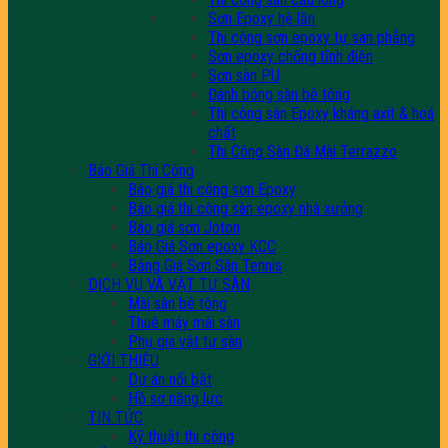
Sơn Epoxy hệ lăn
Thi công sơn epoxy tự san phẳng
Sơn epoxy chống tĩnh điện
Sơn sàn PU
Đánh bóng sàn bê tông
Thi công sàn Epoxy kháng axit & hoá
chất
Thi Công Sàn Đá Mài Terrazzo
Báo Giá Thi Công
Báo giá thi công sơn Epoxy
Báo giá thi công sàn epoxy nhà xưởng
Báo giá sơn Joton
Báo Giá Sơn epoxy KCC
Bảng Giá Sơn Sân Tennis
DỊCH VỤ VÀ VẬT TƯ SÀN
Mài sàn bê tông
Thuê máy mài sàn
Phụ gia vật tư sàn
GIỚI THIỆU
Dự án nổi bật
Hồ sơ năng lực
TIN TỨC
Kỹ thuật thi công