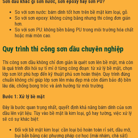
Sơn dầu khác gì sơn nước, sơn epoxy hay sơn PU?
So với sơn nước: bám dính tốt hơn trên bề mặt kim loại, gỗ.
So với sơn epoxy: không cứng bằng nhưng thi công đơn giản
hơn.
So với sơn PU: không bền bằng PU trong môi trường hóa chất
hoặc mài mòn cao.
Quy trình thi công sơn dầu chuyên nghiệp
Thi công sơn dầu không chỉ đơn giản là quét sơn lên bề mặt, mà còn
là quá trình đòi hỏi sự tỉ mỉ ở từng công đoạn: từ xử lý bề mặt, chọn
lớp sơn lót phù hợp đến kỹ thuật phủ sơn hoàn thiện. Quy trình đúng
chuẩn không chỉ giúp lớp sơn lên màu đẹp mà còn đảm bảo độ bền
lâu dài, chống bong tróc và ảnh hưởng từ môi trường.
Bước 1: Xử lý bề mặt
Đây là bước quan trọng nhất, quyết định khả năng bám dính của sơn
dầu lên vật liệu. Tùy vào bề mặt là kim loại, gỗ hay tường, việc xử lý
sẽ có sự khác biệt:
Đối với bề mặt kim loại: cần loại bỏ hoàn toàn rỉ sét, dầu mỡ,
bụi bẩn bằng các phương pháp cơ học (mài nhám, chà sắt)