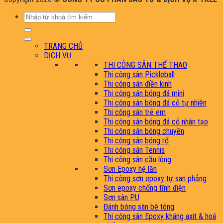
Tìm
kiếm:
TRANG CHỦ
DỊCH VỤ
THI CÔNG SÂN THỂ THAO
Thi công sân Pickleball
Thi công sân điền kinh
Thi công sân bóng đá mini
Thi công sân bóng đá cỏ tự nhiên
Thi công sân trẻ em
Thi công sân bóng đá cỏ nhân tạo
Thi công sân bóng chuyền
Thi công sân bóng rổ
Thi công sân Tennis
Thi công sân cầu lông
Sơn Epoxy hệ lăn
Thi công sơn epoxy tự san phẳng
Sơn epoxy chống tĩnh điện
Sơn sàn PU
Đánh bóng sàn bê tông
Thi công sàn Epoxy kháng axit & hoá