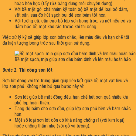
hoặc hóa học (tẩy rửa bằng dung môi chuyên dụng).
Với bề mặt gỗ: chà nhám kỹ toàn bộ bề mặt để loại bỏ dằm,
vết sần, sau đó hút sạch bụi để sơn bám tốt hơn.
Với tường cũ: cần cạo bỏ lớp sơn bong tróc, vá nứt nếu có và
đảm bảo bề mặt khô ráo trước khi thi công.
Việc xử lý kỹ sẽ giúp lớp sơn bám chắc, lên màu đều và hạn chế tối
đa hiện tượng bong tróc sau thời gian sử dụng.
Bề mặt sạch, mịn giúp sơn dầu bám dính và lên màu hoàn hảo.
Bước 2: Thi công sơn lót
Sơn lót đóng vai trò trung gian giúp liên kết giữa bề mặt vật liệu và
lớp sơn phủ. Không nên bỏ qua bước này vì:
Sơn lót giúp bề mặt đồng đều, hạn chế hút sơn quá nhiều khi
phủ lớp hoàn thiện.
Tăng độ bám cho sơn dầu, giúp lớp sơn phủ bền và bám chắc
hơn.
Một số loại sơn lót còn có khả năng chống rỉ (với kim loại)
hoặc chống thấm nhẹ (với gỗ và tường).