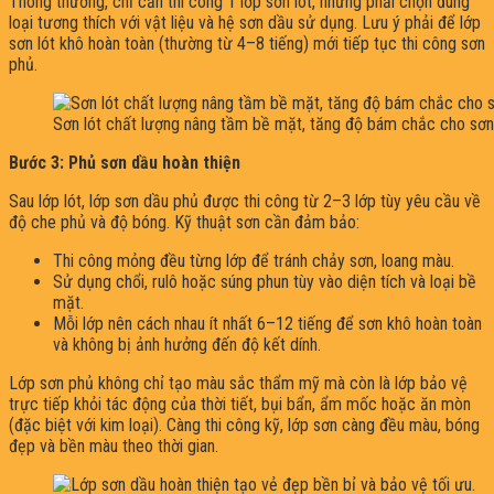
Thông thường, chỉ cần thi công 1 lớp sơn lót, nhưng phải chọn đúng
loại tương thích với vật liệu và hệ sơn dầu sử dụng. Lưu ý phải để lớp
sơn lót khô hoàn toàn (thường từ 4–8 tiếng) mới tiếp tục thi công sơn
phủ.
Sơn lót chất lượng nâng tầm bề mặt, tăng độ bám chắc cho sơn
Bước 3: Phủ sơn dầu hoàn thiện
Sau lớp lót, lớp sơn dầu phủ được thi công từ 2–3 lớp tùy yêu cầu về
độ che phủ và độ bóng. Kỹ thuật sơn cần đảm bảo:
Thi công mỏng đều từng lớp để tránh chảy sơn, loang màu.
Sử dụng chổi, rulô hoặc súng phun tùy vào diện tích và loại bề
mặt.
Mỗi lớp nên cách nhau ít nhất 6–12 tiếng để sơn khô hoàn toàn
và không bị ảnh hưởng đến độ kết dính.
Lớp sơn phủ không chỉ tạo màu sắc thẩm mỹ mà còn là lớp bảo vệ
trực tiếp khỏi tác động của thời tiết, bụi bẩn, ẩm mốc hoặc ăn mòn
(đặc biệt với kim loại). Càng thi công kỹ, lớp sơn càng đều màu, bóng
đẹp và bền màu theo thời gian.