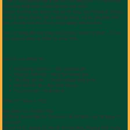
– Đơn vị thi công sơn sàn & sân thể thao hàng đầu – 10 năm đồng
hành cùng hàng nghìn công trình trên toàn quốc.
Chuyên thi công sơn epoxy, mài sàn bê tông, sân Pickleball, Tennis,
bóng rổ, bóng chuyền, nhà thi đấu đa năng… với hệ giải pháp toàn
diện, phù hợp mọi nhu cầu từ công nghiệp đến thể thao.
Cam kết mang đến giải pháp sàn bền đẹp, chuẩn kỹ thuật – tối ưu
hiệu năng sử dụng và thẩm mỹ công trình.
Cam kết của chúng tôi
Chất lượng vượt trội – Bền vững lâu dài
Đồng bộ thẩm mỹ – Nâng tầm không gian
Thi công tận tâm – Chuyên nghiệp từng bước
Bám sát tiến độ – Bảo hành dài hạn
Tối ưu chi phí – tối đa giá trị
CÔNG TY TNHH X-TREE
Giấy ĐKKD số: 0318247182
Do Sở kế Hoạch Đầu Tư Thành phố Hồ Chí Minh cấp: 08 tháng 01
năm 2024.
Địa chỉ: số 81, đường 52, khu đô thị Văn Minh, Phường Bình Trưng,