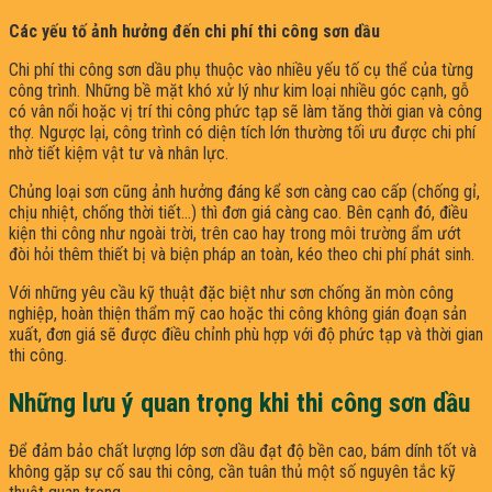
Các yếu tố ảnh hưởng đến chi phí thi công sơn dầu
Chi phí thi công sơn dầu phụ thuộc vào nhiều yếu tố cụ thể của từng
công trình. Những bề mặt khó xử lý như kim loại nhiều góc cạnh, gỗ
có vân nổi hoặc vị trí thi công phức tạp sẽ làm tăng thời gian và công
thợ. Ngược lại, công trình có diện tích lớn thường tối ưu được chi phí
nhờ tiết kiệm vật tư và nhân lực.
Chủng loại sơn cũng ảnh hưởng đáng kể sơn càng cao cấp (chống gỉ,
chịu nhiệt, chống thời tiết…) thì đơn giá càng cao. Bên cạnh đó, điều
kiện thi công như ngoài trời, trên cao hay trong môi trường ẩm ướt
đòi hỏi thêm thiết bị và biện pháp an toàn, kéo theo chi phí phát sinh.
Với những yêu cầu kỹ thuật đặc biệt như sơn chống ăn mòn công
nghiệp, hoàn thiện thẩm mỹ cao hoặc thi công không gián đoạn sản
xuất, đơn giá sẽ được điều chỉnh phù hợp với độ phức tạp và thời gian
thi công.
Những lưu ý quan trọng khi thi công sơn dầu
Để đảm bảo chất lượng lớp sơn dầu đạt độ bền cao, bám dính tốt và
không gặp sự cố sau thi công, cần tuân thủ một số nguyên tắc kỹ