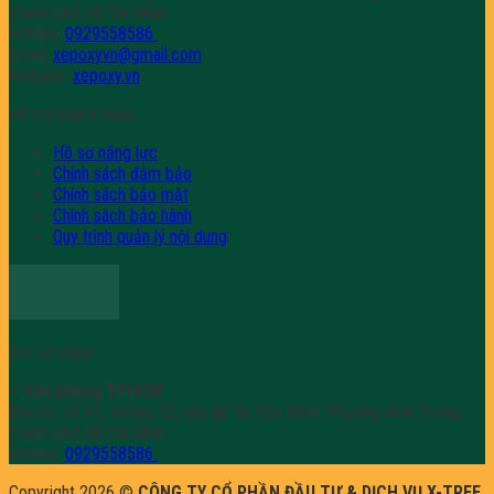
Thành phố Hồ Chí Minh.
Hotline:
0929558586
Email:
xepoxyvn@gmail.com
Website:
xepoxy.vn
Hỗ trợ khách hàng
Hồ sơ năng lực
Chính sách đảm bảo
Chính sách bảo mật
Chính sách bảo hành
Quy trình quản lý nội dung
Trụ sở chính
– Văn phòng TPHCM
Địa chỉ: số 81, đường 52, khu đô thị Văn Minh, Phường Bình Trưng,
Thành phố Hồ Chí Minh.
Hotline:
0929558586
Copyright 2026 ©
CÔNG TY CỔ PHẦN ĐẦU TƯ & DỊCH VỤ X-TREE