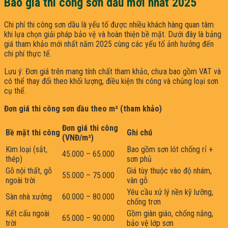
Báo giá thi công sơn dầu mới nhất 2025
Chi phí thi công sơn dầu là yếu tố được nhiều khách hàng quan tâm
khi lựa chọn giải pháp bảo vệ và hoàn thiện bề mặt. Dưới đây là bảng
giá tham khảo mới nhất năm 2025 cùng các yếu tố ảnh hưởng đến
chi phí thực tế.
Lưu ý: Đơn giá trên mang tính chất tham khảo, chưa bao gồm VAT và
có thể thay đổi theo khối lượng, điều kiện thi công và chủng loại sơn
cụ thể.
Đơn giá thi công sơn dầu theo m² (tham khảo)
Đơn giá thi công
Bề mặt thi công
Ghi chú
(VNĐ/m²)
Kim loại (sắt,
Bao gồm sơn lót chống rỉ +
45.000 – 65.000
thép)
sơn phủ
Gỗ nội thất, gỗ
Giá tùy thuộc vào độ nhám,
55.000 – 75.000
ngoài trời
vân gỗ
Yêu cầu xử lý nền kỹ lưỡng,
Sàn nhà xưởng
60.000 – 80.000
chống trơn
Kết cấu ngoài
Gồm giàn giáo, chống nắng,
65.000 – 90.000
trời
bảo vệ lớp sơn