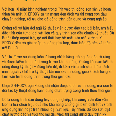
Với hơn 10 năm kinh nghiệm trong lĩnh vực thi công sơn sàn và hoàn
thiện bề mặt, X-EPOXY tự tin mang đến dịch vụ thi công sơn dầu
chuyên nghiệp, tối ưu cho cả công trình dân dụng và công nghiệp.
Chúng tôi sở hữu đội ngũ kỹ thuật viên được đào tạo bài bản, am hiểu
đặc tính của từng loại vật liệu và quy trình sơn dầu chuẩn kỹ thuật. Dù
là sắt thép ngoài trời, gỗ nội thất hay bề mặt sàn nhà xưởng, X-
EPOXY đều có giải pháp thi công phù hợp, đảm bảo độ bền và thẩm
mỹ lâu dài.
Vật tư được sử dụng luôn là hàng chính hãng, có nguồn gốc rõ ràng
và được kiểm tra chất lượng trước khi thi công. Chúng tôi cam kết thi
công đúng kỹ thuật – đúng tiến độ, đi kèm với chính sách bảo hành
minh bạch và hỗ trợ kỹ thuật tận nơi sau thi công, giúp khách hàng an
tâm vận hành công trình trong thời gian dài.
Chọn X-EPOXY, bạn không chỉ nhận được dịch vụ thi công, mà còn là
đối tác kỹ thuật đồng hành cùng chất lượng công trình theo thời gian.
Dù là công trình dân dụng hay công nghiệp,
thi công sơn dầu
vẫn
luôn là lựa chọn hiệu quả nhờ khả năng chống gỉ, bám dính tốt và tính
ứng dụng linh hoạt trên nhiều loại vật liệu. Tuy nhiên, để lớp sơn đạt
chất lượng cao và tuổi thọ lâu dài, việc thi công đúng quy trình kỹ