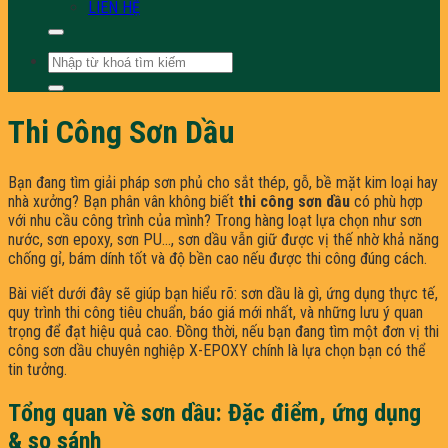
LIÊN HỆ
Tìm
kiếm:
Thi Công Sơn Dầu
Bạn đang tìm giải pháp sơn phủ cho sắt thép, gỗ, bề mặt kim loại hay
nhà xưởng? Bạn phân vân không biết
thi công sơn dầu
có phù hợp
với nhu cầu công trình của mình? Trong hàng loạt lựa chọn như sơn
nước, sơn epoxy, sơn PU…, sơn dầu vẫn giữ được vị thế nhờ khả năng
chống gỉ, bám dính tốt và độ bền cao nếu được thi công đúng cách.
Bài viết dưới đây sẽ giúp bạn hiểu rõ: sơn dầu là gì, ứng dụng thực tế,
quy trình thi công tiêu chuẩn, báo giá mới nhất, và những lưu ý quan
trọng để đạt hiệu quả cao. Đồng thời, nếu bạn đang tìm một đơn vị thi
công sơn dầu chuyên nghiệp X-EPOXY chính là lựa chọn bạn có thể
tin tưởng.
Tổng quan về sơn dầu: Đặc điểm, ứng dụng
& so sánh