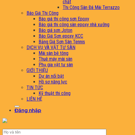
chất
Thi Công Sàn Đá Mài Terrazzo
Báo Giá Thi Công
Báo giá thi công sơn Epoxy
Báo giá thi công sàn epoxy nhà xưởng
Báo giá sơn Joton
Báo Giá Sơn epoxy KCC
Bảng Giá Sơn Sân Tennis
DỊCH VỤ VÀ VẬT TƯ SÀN
Mài sàn bê tông
Thuê máy mài sàn
Phụ gia vật tư sàn
GIỚI THIỆU
Dự án nổi bật
Hồ sơ năng lực
TIN TỨC
Kỹ thuật thi công
LIÊN HỆ
Đăng nhập