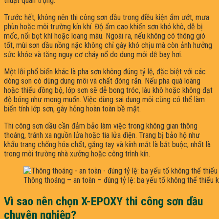
thuật quan trọng.
Trước hết, không nên thi công sơn dầu trong điều kiện ẩm ướt, mưa
phùn hoặc môi trường kín khí. Độ ẩm cao khiến sơn khó khô, dễ bị
mốc, nổi bọt khí hoặc loang màu. Ngoài ra, nếu không có thông gió
tốt, mùi sơn dầu nồng nặc không chỉ gây khó chịu mà còn ảnh hưởng
sức khỏe và tăng nguy cơ cháy nổ do dung môi dễ bay hơi.
Một lỗi phổ biến khác là pha sơn không đúng tỷ lệ, đặc biệt với các
dòng sơn có dùng dung môi và chất đóng rắn. Nếu pha quá loãng
hoặc thiếu đồng bộ, lớp sơn sẽ dễ bong tróc, lâu khô hoặc không đạt
độ bóng như mong muốn. Việc dùng sai dung môi cũng có thể làm
biến tính lớp sơn, gây hỏng hoàn toàn bề mặt.
Thi công sơn dầu cần đảm bảo làm việc trong không gian thông
thoáng, tránh xa nguồn lửa hoặc tia lửa điện. Trang bị bảo hộ như
khẩu trang chống hóa chất, găng tay và kính mắt là bắt buộc, nhất là
trong môi trường nhà xưởng hoặc công trình kín.
Thông thoáng – an toàn – đúng tỷ lệ: ba yếu tố không thể thiếu k
Vì sao nên chọn X-EPOXY thi công sơn dầu
chuyên nghiệp?