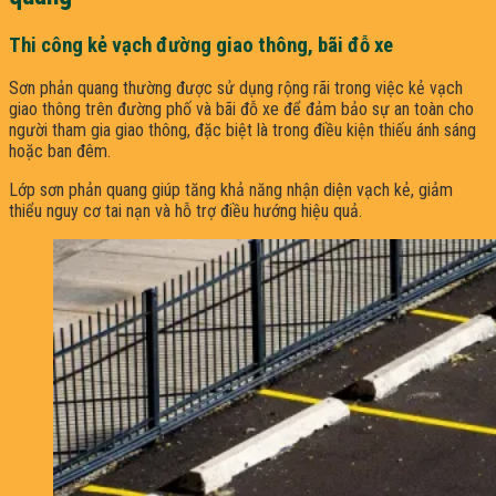
Thi công kẻ vạch đường giao thông, bãi đỗ xe
Sơn phản quang thường được sử dụng rộng rãi trong việc kẻ vạch
giao thông trên đường phố và bãi đỗ xe để đảm bảo sự an toàn cho
người tham gia giao thông, đặc biệt là trong điều kiện thiếu ánh sáng
hoặc ban đêm.
Lớp sơn phản quang giúp tăng khả năng nhận diện vạch kẻ, giảm
thiểu nguy cơ tai nạn và hỗ trợ điều hướng hiệu quả.