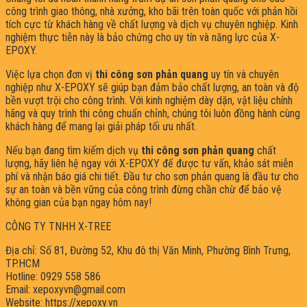
công trình giao thông, nhà xưởng, kho bãi trên toàn quốc với phản hồi
tích cực từ khách hàng về chất lượng và dịch vụ chuyên nghiệp. Kinh
nghiệm thực tiễn này là bảo chứng cho uy tín và năng lực của X-
EPOXY.
Việc lựa chọn đơn vị
thi công sơn phản quang
uy tín và chuyên
nghiệp như X-EPOXY sẽ giúp bạn đảm bảo chất lượng, an toàn và độ
bền vượt trội cho công trình. Với kinh nghiệm dày dặn, vật liệu chính
hãng và quy trình thi công chuẩn chỉnh, chúng tôi luôn đồng hành cùng
khách hàng để mang lại giải pháp tối ưu nhất.
Nếu bạn đang tìm kiếm dịch vụ
thi công sơn phản quang
chất
lượng, hãy liên hệ ngay với X-EPOXY để được tư vấn, khảo sát miễn
phí và nhận báo giá chi tiết. Đầu tư cho sơn phản quang là đầu tư cho
sự an toàn và bền vững của công trình đừng chần chừ để bảo vệ
không gian của bạn ngay hôm nay!
CÔNG TY TNHH X-TREE
Địa chỉ: Số 81, Đường 52, Khu đô thị Văn Minh, Phường Bình Trưng,
TP.HCM
Hotline: 0929 558 586
Email: xepoxyvn@gmail.com
Website: https://xepoxy.vn