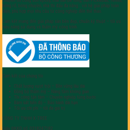
Chuyên thi công sơn epoxy, mài sàn bê tông, sân Pickleball, Tennis,
bóng rổ, bóng chuyền, nhà thi đấu đa năng… với hệ giải pháp toàn
diện, phù hợp mọi nhu cầu từ công nghiệp đến thể thao.
Cam kết mang đến giải pháp sàn bền đẹp, chuẩn kỹ thuật – tối ưu
hiệu năng sử dụng và thẩm mỹ công trình.
Cam kết của chúng tôi
Chất lượng vượt trội – Bền vững lâu dài
Đồng bộ thẩm mỹ – Nâng tầm không gian
Thi công tận tâm – Chuyên nghiệp từng bước
Bám sát tiến độ – Bảo hành dài hạn
Tối ưu chi phí – tối đa giá trị
CÔNG TY TNHH X-TREE
Giấy ĐKKD số: 0318247182