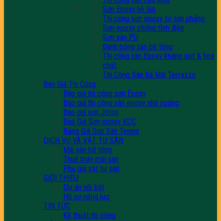
Sơn Epoxy hệ lăn
Thi công sơn epoxy tự san phẳng
Sơn epoxy chống tĩnh điện
Sơn sàn PU
Đánh bóng sàn bê tông
Thi công sàn Epoxy kháng axit & hoá
chất
Thi Công Sàn Đá Mài Terrazzo
Báo Giá Thi Công
Báo giá thi công sơn Epoxy
Báo giá thi công sàn epoxy nhà xưởng
Báo giá sơn Joton
Báo Giá Sơn epoxy KCC
Bảng Giá Sơn Sân Tennis
DỊCH VỤ VÀ VẬT TƯ SÀN
Mài sàn bê tông
Thuê máy mài sàn
Phụ gia vật tư sàn
GIỚI THIỆU
Dự án nổi bật
Hồ sơ năng lực
TIN TỨC
Kỹ thuật thi công