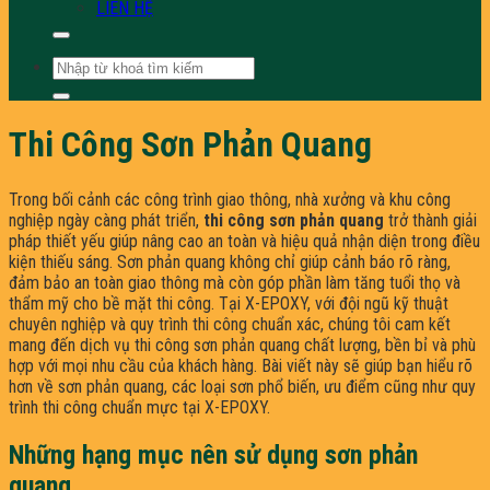
LIÊN HỆ
Tìm
kiếm:
Thi Công Sơn Phản Quang
Trong bối cảnh các công trình giao thông, nhà xưởng và khu công
nghiệp ngày càng phát triển,
thi công sơn phản quang
trở thành giải
pháp thiết yếu giúp nâng cao an toàn và hiệu quả nhận diện trong điều
kiện thiếu sáng. Sơn phản quang không chỉ giúp cảnh báo rõ ràng,
đảm bảo an toàn giao thông mà còn góp phần làm tăng tuổi thọ và
thẩm mỹ cho bề mặt thi công. Tại X-EPOXY, với đội ngũ kỹ thuật
chuyên nghiệp và quy trình thi công chuẩn xác, chúng tôi cam kết
mang đến dịch vụ thi công sơn phản quang chất lượng, bền bỉ và phù
hợp với mọi nhu cầu của khách hàng. Bài viết này sẽ giúp bạn hiểu rõ
hơn về sơn phản quang, các loại sơn phổ biến, ưu điểm cũng như quy
trình thi công chuẩn mực tại X-EPOXY.
Những hạng mục nên sử dụng sơn phản
quang