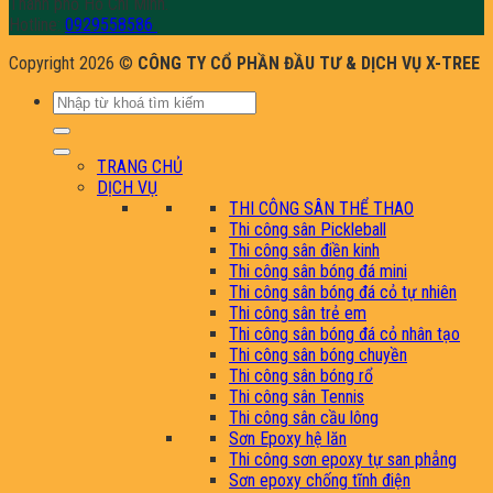
Thành phố Hồ Chí Minh.
Hotline:
0929558586
Copyright 2026 ©
CÔNG TY CỔ PHẦN ĐẦU TƯ & DỊCH VỤ X-TREE
Tìm
kiếm:
TRANG CHỦ
DỊCH VỤ
THI CÔNG SÂN THỂ THAO
Thi công sân Pickleball
Thi công sân điền kinh
Thi công sân bóng đá mini
Thi công sân bóng đá cỏ tự nhiên
Thi công sân trẻ em
Thi công sân bóng đá cỏ nhân tạo
Thi công sân bóng chuyền
Thi công sân bóng rổ
Thi công sân Tennis
Thi công sân cầu lông
Sơn Epoxy hệ lăn
Thi công sơn epoxy tự san phẳng
Sơn epoxy chống tĩnh điện