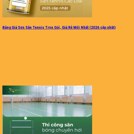
Bảng Giá Sơn Sân Tennis Trọn Gói, Giá Rẻ Mới Nhất (2026 cập nhật)