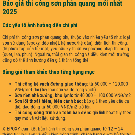
Báo giá thi công sơn phản quang mới nhất
2025
Các yếu tố ảnh hưởng đến chi phí
Chi phí thi công sơn phản quang phụ thuộc vào nhiều yếu tố như: loại
sơn sử dụng (epoxy, dẻo nhiệt, hệ nước/hệ dầu), diện tích thi công,
độ phức tạp của bề mặt, yêu cầu kỹ thuật và phương pháp thi công
(quét, lăn, phun). Ngoài ra, thời gian thi công và điều kiện môi trường
cũng có thể ảnh hưởng đến giá thành tổng thể.
Bảng giá tham khảo theo từng hạng mục
Thi công kẻ vạch đường giao thông:
từ 50.000 – 120.000
VNĐ/mét dài (tùy loại sơn và độ rộng vạch).
Sơn nền nhà xưởng, kho lạnh:
từ 40.000 – 100.000 VNĐ/m2.
Sơn lối thoát hiểm, biển cảnh báo:
báo giá theo yêu cầu cụ
thể, dao động từ 60.000 VNĐ/m2 trở lên.
Thi công công trình an toàn ban đêm:
giá linh hoạt tùy theo
quy mô và vật liệu sử dụng.
X-EPOXY cam kết bảo hành thi công sơn phản quang từ 12 – 24
tháng tùy loại sơn và điều kiện công trình. Khách hàng được hỗ trợ tư