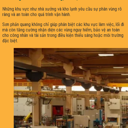
Những khu vực như nhà xưởng và kho lạnh yêu cầu sự phân vùng rõ
ràng và an toàn cho quá trình vận hành.
Sơn phản quang không chỉ giúp phân biệt các khu vực làm việc, lối đi
mà còn tăng cường nhận diện các vùng nguy hiểm, bảo vệ an toàn
cho công nhân và tài sản trong điều kiện thiếu sáng hoặc môi trường
đặc biệt.