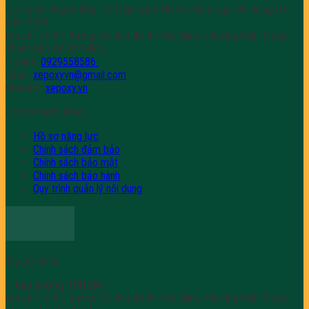
Do Sở kế Hoạch Đầu Tư Thành phố Hồ Chí Minh cấp: 08 tháng 01
năm 2024.
Địa chỉ: số 81, đường 52, khu đô thị Văn Minh, Phường Bình Trưng,
Thành phố Hồ Chí Minh.
Hotline:
0929558586
Email:
xepoxyvn@gmail.com
Website:
xepoxy.vn
Hỗ trợ khách hàng
Hồ sơ năng lực
Chính sách đảm bảo
Chính sách bảo mật
Chính sách bảo hành
Quy trình quản lý nội dung
Trụ sở chính
– Văn phòng TPHCM
Địa chỉ: số 81, đường 52, khu đô thị Văn Minh, Phường Bình Trưng,