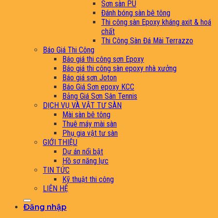
Sơn sàn PU
Đánh bóng sàn bê tông
Thi công sàn Epoxy kháng axit & hoá
chất
Thi Công Sàn Đá Mài Terrazzo
Báo Giá Thi Công
Báo giá thi công sơn Epoxy
Báo giá thi công sàn epoxy nhà xưởng
Báo giá sơn Joton
Báo Giá Sơn epoxy KCC
Bảng Giá Sơn Sân Tennis
DỊCH VỤ VÀ VẬT TƯ SÀN
Mài sàn bê tông
Thuê máy mài sàn
Phụ gia vật tư sàn
GIỚI THIỆU
Dự án nổi bật
Hồ sơ năng lực
TIN TỨC
Kỹ thuật thi công
LIÊN HỆ
Đăng nhập