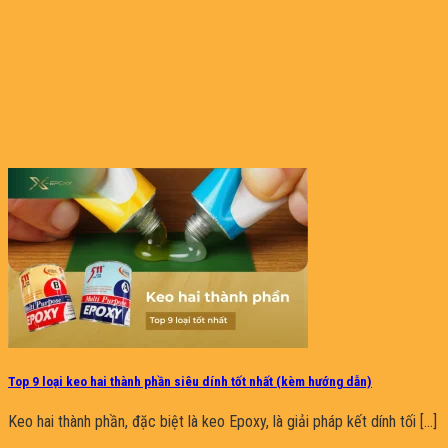
Top 9 loại keo hai thành phần siêu dính tốt nhất (kèm hướng dẫn)
Keo hai thành phần, đặc biệt là keo Epoxy, là giải pháp kết dính tối [...]