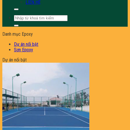
LIÊN HỆ
Tìm
kiếm:
Danh mục Epoxy
Dự án nổi bật
Sơn Epoxy
Dự án nổi bật