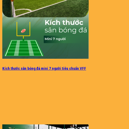
Kích thước sân bóng đá mini 7 người tiêu chuẩn VFF