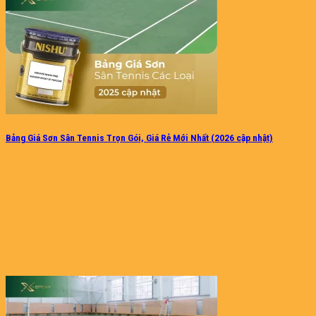
Bảng Giá Sơn Sân Tennis Trọn Gói, Giá Rẻ Mới Nhất (2026 cập nhật)