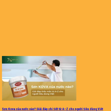
Sơn Kova của nước nào? Giải đáp chi tiết từ A–Z cho người tiêu dùng Việt