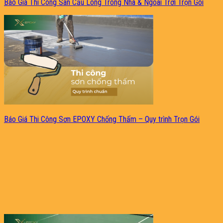
Báo Giá Thi Công Sân Cầu Lông Trong Nhà & Ngoài Trời Trọn Gói
Báo Giá Thi Công Sơn EPOXY Chống Thấm – Quy trình Trọn Gói