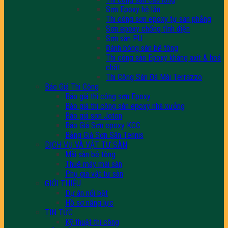
Sơn Epoxy hệ lăn
Thi công sơn epoxy tự san phẳng
Sơn epoxy chống tĩnh điện
Sơn sàn PU
Đánh bóng sàn bê tông
Thi công sàn Epoxy kháng axit & hoá
chất
Thi Công Sàn Đá Mài Terrazzo
Báo Giá Thi Công
Báo giá thi công sơn Epoxy
Báo giá thi công sàn epoxy nhà xưởng
Báo giá sơn Joton
Báo Giá Sơn epoxy KCC
Bảng Giá Sơn Sân Tennis
DỊCH VỤ VÀ VẬT TƯ SÀN
Mài sàn bê tông
Thuê máy mài sàn
Phụ gia vật tư sàn
GIỚI THIỆU
Dự án nổi bật
Hồ sơ năng lực
TIN TỨC
Kỹ thuật thi công