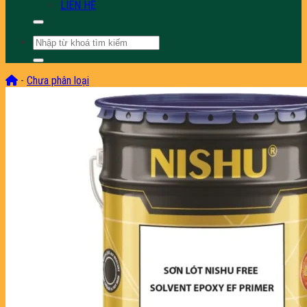
LIÊN HỆ
Tìm
kiếm:
-
Chưa phân loại