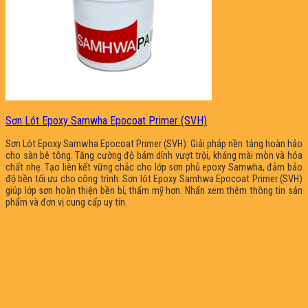
Sơn Lót Epoxy Samwha Epocoat Primer (SVH)
Sơn Lót Epoxy Samwha Epocoat Primer (SVH): Giải pháp nền tảng hoàn hảo
cho sàn bê tông. Tăng cường độ bám dính vượt trội, kháng mài mòn và hóa
chất nhẹ. Tạo liên kết vững chắc cho lớp sơn phủ epoxy Samwha, đảm bảo
độ bền tối ưu cho công trình. Sơn lót Epoxy Samhwa Epocoat Primer (SVH)
giúp lớp sơn hoàn thiện bền bỉ, thẩm mỹ hơn. Nhấn xem thêm thông tin sản
phẩm và đơn vị cung cấp uy tín.