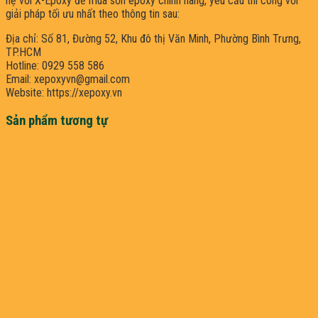
hệ với X-Epoxy để mua sơn epoxy chính hãng, yêu cầu thi công với
giải pháp tối ưu nhất theo thông tin sau:
Địa chỉ: Số 81, Đường 52, Khu đô thị Văn Minh, Phường Bình Trưng,
TP.HCM
Hotline: 0929 558 586
Email: xepoxyvn@gmail.com
Website: https://xepoxy.vn
Sản phẩm tương tự