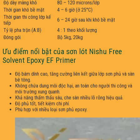
Độ dày màng khô
80 – 120 microns/lớp
Thời gian khô bề mặt
4 – 6 giờ (ở 25°C)
Thời gian thi công lớp kế
6 – 24 giờ sau khi khô bề mặt
tiếp
Tỷ lệ pha trộn (A:B)
4 : 1 theo khối lượng
Đóng gói
Bộ 5kg, 20kg
Ưu điểm nổi bật của sơn lót Nishu Free
Solvent Epoxy EF Primer
Độ bám dính cao, tăng cường liên kết giữa lớp sơn phủ và sàn
bê tông.
Không chứa dung môi độc hại, an toàn cho người thi công và
môi trường xung quanh.
Khả năng thẩm thấu sâu, che sàn nhiều lỗ rỗng hiệu quả.
Độ phủ tốt, tiết kiệm chi phí.
Phù hợp với nhiều loại sơn phủ epoxy.