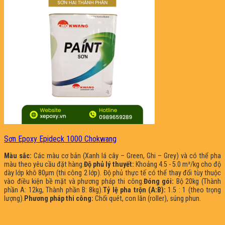
Sơn Epoxy Epideck 1000 Chokwang
Màu sắc:
Các màu cơ bản (Xanh lá cây – Green, Ghi – Grey) và có thể pha
màu theo yêu cầu đặt hàng.
Độ phủ lý thuyết:
Khoảng 4.5 - 5.0 m²/kg cho độ
dày lớp khô 80µm (thi công 2 lớp). Độ phủ thực tế có thể thay đổi tùy thuộc
vào điều kiện bề mặt và phương pháp thi công.
Đóng gói:
Bộ 20kg (Thành
phần A: 12kg, Thành phần B: 8kg).
Tỷ lệ pha trộn (A:B):
1.5 : 1 (theo trọng
lượng).
Phương pháp thi công:
Chổi quét, con lăn (roller), súng phun.