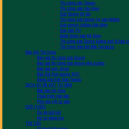
Thi công sân Tennis
Thi công sân cầu lông
Sơn Epoxy hệ lăn
Thi công sơn epoxy tự san phẳng
Sơn epoxy chống tĩnh điện
Sơn sàn PU
Đánh bóng sàn bê tông
Thi công sàn Epoxy kháng axit & hoá c
Thi Công Sàn Đá Mài Terrazzo
Báo Giá Thi Công
Báo giá thi công sơn Epoxy
Báo giá thi công sàn epoxy nhà xưởng
Báo giá sơn Joton
Báo Giá Sơn epoxy KCC
Bảng Giá Sơn Sân Tennis
DỊCH VỤ VÀ VẬT TƯ SÀN
Mài sàn bê tông
Thuê máy mài sàn
Phụ gia vật tư sàn
GIỚI THIỆU
Dự án nổi bật
Hồ sơ năng lực
TIN TỨC
Kỹ thuật thi công