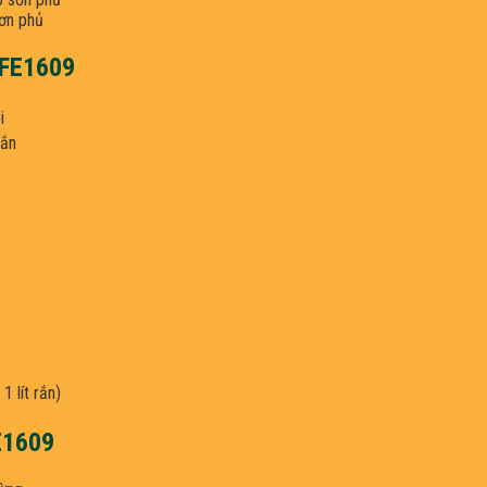
sơn phủ
 FE1609
i
rắn
 1 lít rắn)
E1609