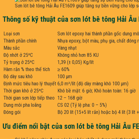
Sơn lót bê tông Hải Âu FE1609 giúp tăng sự bền vững cho lớp 
Thông số kỹ thuật của sơn lót bê tông Hải Âu
Loại sơn
Sơn lót epoxy hai thành phần gốc dung mô
Thành phần chính
Nhựa epoxy, bột màu, phụ gia, chất đóng 
Màu sắc
Vàng nhạt
Độ nhớt ở 25ºC
Không nhỏ hơn 85 KU
Tỷ trọng ở 25ºC
1,39 (± 0,05) Kg/lít
Hàm rắn % theo thể tích
≥ 60%
Độ dày sau khô
100 µm
Định mức tiêu hao lý thuyết
6,0 m²/lít (độ dày màng khô 100 µm)
Thời gian khô ở 25ºC
Khô bề mặt: 6 giờ; Khô hoàn toàn: 16 giờ
Thời gian sơn lớp tiếp theo
12 – 168 giờ
Dung môi pha loãng
CS 02 (Tỷ lệ pha: 0 – 5%)
Đóng gói
Bộ 20 lít (15+5 lít rắn) hoặc bộ 4 lít (3 lít +
Ưu điểm nổi bật của sơn lót bê tông Hải Âu F