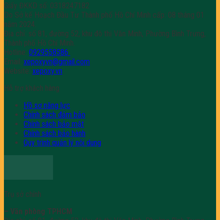
Giấy ĐKKD số: 0318247182
Do Sở kế Hoạch Đầu Tư Thành phố Hồ Chí Minh cấp: 08 tháng 01
năm 2024.
Địa chỉ: số 81, đường 52, khu đô thị Văn Minh, Phường Bình Trưng,
Thành phố Hồ Chí Minh.
Hotline:
0929558586
Email:
xepoxyvn@gmail.com
Website:
xepoxy.vn
Hỗ trợ khách hàng
Hồ sơ năng lực
Chính sách đảm bảo
Chính sách bảo mật
Chính sách bảo hành
Quy trình quản lý nội dung
Trụ sở chính
– Văn phòng TPHCM