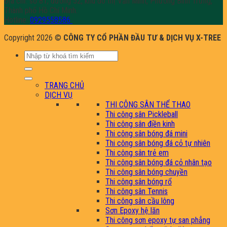
Địa chỉ: số 81, đường 52, khu đô thị Văn Minh, Phường Bình Trưng,
Thành phố Hồ Chí Minh.
Hotline:
0929558586
Copyright 2026 ©
CÔNG TY CỔ PHẦN ĐẦU TƯ & DỊCH VỤ X-TREE
Tìm
kiếm:
TRANG CHỦ
DỊCH VỤ
THI CÔNG SÂN THỂ THAO
Thi công sân Pickleball
Thi công sân điền kinh
Thi công sân bóng đá mini
Thi công sân bóng đá cỏ tự nhiên
Thi công sân trẻ em
Thi công sân bóng đá cỏ nhân tạo
Thi công sân bóng chuyền
Thi công sân bóng rổ
Thi công sân Tennis
Thi công sân cầu lông
Sơn Epoxy hệ lăn
Thi công sơn epoxy tự san phẳng