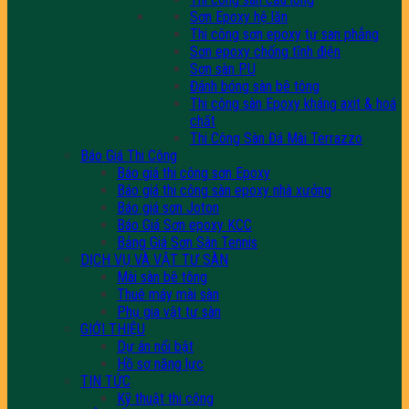
Sơn Epoxy hệ lăn
Thi công sơn epoxy tự san phẳng
Sơn epoxy chống tĩnh điện
Sơn sàn PU
Đánh bóng sàn bê tông
Thi công sàn Epoxy kháng axit & hoá
chất
Thi Công Sàn Đá Mài Terrazzo
Báo Giá Thi Công
Báo giá thi công sơn Epoxy
Báo giá thi công sàn epoxy nhà xưởng
Báo giá sơn Joton
Báo Giá Sơn epoxy KCC
Bảng Giá Sơn Sân Tennis
DỊCH VỤ VÀ VẬT TƯ SÀN
Mài sàn bê tông
Thuê máy mài sàn
Phụ gia vật tư sàn
GIỚI THIỆU
Dự án nổi bật
Hồ sơ năng lực
TIN TỨC
Kỹ thuật thi công