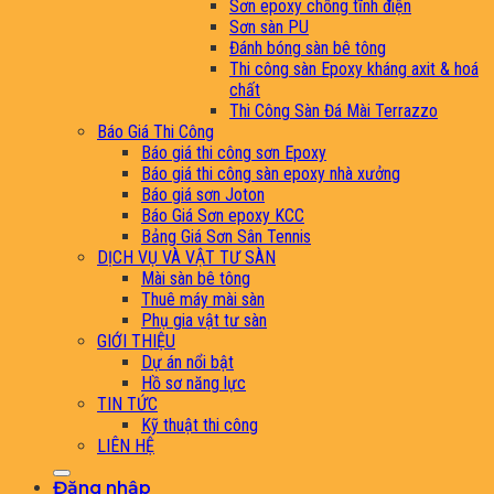
Sơn epoxy chống tĩnh điện
Sơn sàn PU
Đánh bóng sàn bê tông
Thi công sàn Epoxy kháng axit & hoá
chất
Thi Công Sàn Đá Mài Terrazzo
Báo Giá Thi Công
Báo giá thi công sơn Epoxy
Báo giá thi công sàn epoxy nhà xưởng
Báo giá sơn Joton
Báo Giá Sơn epoxy KCC
Bảng Giá Sơn Sân Tennis
DỊCH VỤ VÀ VẬT TƯ SÀN
Mài sàn bê tông
Thuê máy mài sàn
Phụ gia vật tư sàn
GIỚI THIỆU
Dự án nổi bật
Hồ sơ năng lực
TIN TỨC
Kỹ thuật thi công
LIÊN HỆ
Đăng nhập