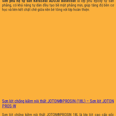
Sơn phủ hệ tự san KeraSeal ADO30 Basecoat
là lớp phủ epoxy tự san
phẳng, có khả năng tự dàn đều tạo bề mặt phẳng mịn, giúp tăng độ bền cơ
học và liên kết chặt chẽ giữa nền bê tông với lớp hoàn thiện.
Sơn lót chống kiềm nội thất JOTON®PROSIN (18L) – Sơn lót JOTON
PROS-W
Sơn lót chống kiềm nội thất JOTON®PROSIN 18L là lớp lót cao cấp gốc