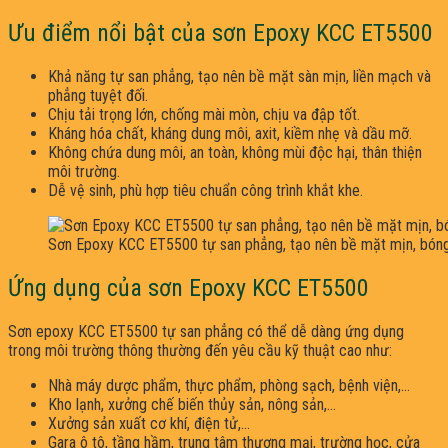
Ưu điểm nổi bật của sơn Epoxy KCC ET5500
Khả năng tự san phẳng, tạo nên bề mặt sàn mịn, liền mạch và
phẳng tuyệt đối.
Chịu tải trọng lớn, chống mài mòn, chịu va đập tốt.
Kháng hóa chất, kháng dung môi, axit, kiềm nhẹ và dầu mỡ.
Không chứa dung môi, an toàn, không mùi độc hại, thân thiện
môi trường.
Dễ vệ sinh, phù hợp tiêu chuẩn công trình khắt khe.
Sơn Epoxy KCC ET5500 tự san phẳng, tạo nên bề mặt mịn, bóng
Ứng dụng của sơn Epoxy KCC ET5500
Sơn epoxy KCC ET5500 tự san phẳng có thể dễ dàng ứng dụng
trong môi trường thông thường đến yêu cầu kỹ thuật cao như:
Nhà máy dược phẩm, thực phẩm, phòng sạch, bệnh viện,…
Kho lạnh, xưởng chế biến thủy sản, nông sản,…
Xưởng sản xuất cơ khí, điện tử,…
Gara ô tô, tầng hầm, trung tâm thương mại, trường học, cửa