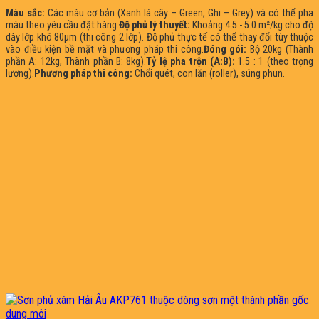
Màu sắc:
Các màu cơ bản (Xanh lá cây – Green, Ghi – Grey) và có thể pha
màu theo yêu cầu đặt hàng.
Độ phủ lý thuyết:
Khoảng 4.5 - 5.0 m²/kg cho độ
dày lớp khô 80µm (thi công 2 lớp). Độ phủ thực tế có thể thay đổi tùy thuộc
vào điều kiện bề mặt và phương pháp thi công.
Đóng gói:
Bộ 20kg (Thành
phần A: 12kg, Thành phần B: 8kg).
Tỷ lệ pha trộn (A:B):
1.5 : 1 (theo trọng
lượng).
Phương pháp thi công:
Chổi quét, con lăn (roller), súng phun.