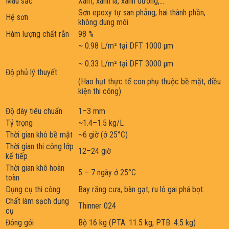
Màu sắc
Xám, xanh lá, xanh dương,…
Sơn epoxy tự san phẳng, hai thành phần,
Hệ sơn
không dung môi
Hàm lượng chất rắn
98 %
~ 0.98 L/m² tại DFT 1000 µm
~ 0.33 L/m² tại DFT 3000 µm
Độ phủ lý thuyết
(Hao hụt thực tế con phụ thuộc bề mặt, điều
kiện thi công)
Độ dày tiêu chuẩn
1–3 mm
Tỷ trọng
~1.4–1.5 kg/L
Thời gian khô bề mặt
~6 giờ (ở 25°C)
Thời gian thi công lớp
12–24 giờ
kế tiếp
Thời gian khô hoàn
5 – 7 ngày ở 25°C
toàn
Dụng cụ thi công
Bay răng cưa, bàn gạt, ru lô gai phá bọt.
Chất làm sạch dụng
Thinner 024
cụ
Đóng gói
Bộ 16 kg (PTA: 11.5 kg, PTB: 4.5 kg)