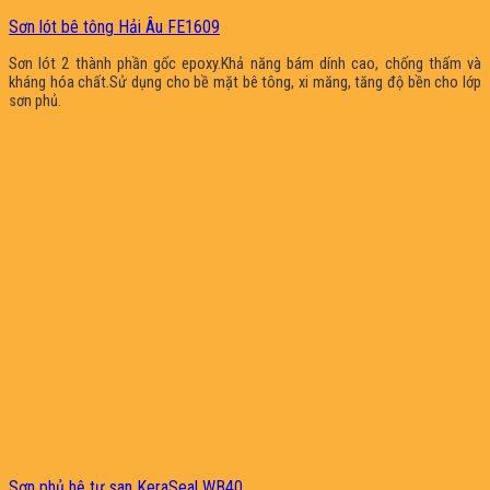
Sơn lót bê tông Hải Âu FE1609
Sơn lót 2 thành phần gốc epoxy.Khả năng bám dính cao, chống thấm và
kháng hóa chất.Sử dụng cho bề mặt bê tông, xi măng, tăng độ bền cho lớp
sơn phủ.
Sơn phủ hệ tự san KeraSeal WB40