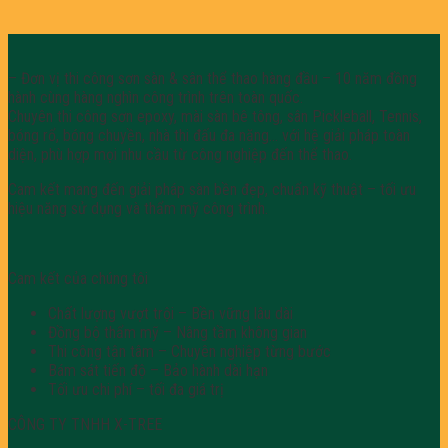
– Đơn vị thi công sơn sàn & sân thể thao hàng đầu – 10 năm đồng
hành cùng hàng nghìn công trình trên toàn quốc.
Chuyên thi công sơn epoxy, mài sàn bê tông, sân Pickleball, Tennis,
bóng rổ, bóng chuyền, nhà thi đấu đa năng… với hệ giải pháp toàn
diện, phù hợp mọi nhu cầu từ công nghiệp đến thể thao.
Cam kết mang đến giải pháp sàn bền đẹp, chuẩn kỹ thuật – tối ưu
hiệu năng sử dụng và thẩm mỹ công trình.
Cam kết của chúng tôi
Chất lượng vượt trội – Bền vững lâu dài
Đồng bộ thẩm mỹ – Nâng tầm không gian
Thi công tận tâm – Chuyên nghiệp từng bước
Bám sát tiến độ – Bảo hành dài hạn
Tối ưu chi phí – tối đa giá trị
CÔNG TY TNHH X-TREE