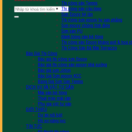
Thi công sân Tennis
Tìm
Thi công sân cầu lông
kiếm:
Sơn Epoxy hệ lăn
Thi công sơn epoxy tự san phẳng
Sơn epoxy chống tĩnh điện
Sơn sàn PU
Đánh bóng sàn bê tông
Thi công sàn Epoxy kháng axit & hoá c
Thi Công Sàn Đá Mài Terrazzo
Báo Giá Thi Công
Báo giá thi công sơn Epoxy
Báo giá thi công sàn epoxy nhà xưởng
Báo giá sơn Joton
Báo Giá Sơn epoxy KCC
Bảng Giá Sơn Sân Tennis
DỊCH VỤ VÀ VẬT TƯ SÀN
Mài sàn bê tông
Thuê máy mài sàn
Phụ gia vật tư sàn
GIỚI THIỆU
Dự án nổi bật
Hồ sơ năng lực
TIN TỨC
Kỹ thuật thi công