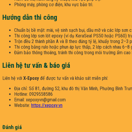
Phòng máy, phòng cơ điện, khu vực bảo trì.
Hướng dẫn thi công
Chuẩn bị bề mặt: mài, vệ sinh sạch bụi, dầu mỡ và các lớp sơn c
Thi công lớp sơn lót epoxy (ví dụ KeraSeal PS50 hoặc PS60) t
Trộn đều 2 thành phần A và B theo đúng tỷ lệ, khuấy trong 2–3 p
Thi công bằng rulo hoặc phun áp lực thấp, 2 lớp cách nhau 6–8 g
Đảm bảo thông thoáng, tránh thi công trong môi trường ẩm cao
Liên hệ tư vấn & báo giá
Liên hệ với
X-Epoxy
để được tư vấn và khảo sát miễn phí:
Địa chỉ: Số 81, đường 52, khu đô thị Văn Minh, Phường Bình Trư
Hotline: 0929558586
Email: xepoxyvn@gmail.com
Website:
https://xepoxy.vn
Đánh giá