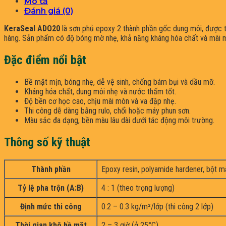
Mô tả
Đánh giá (0)
KeraSeal ADO20
là sơn phủ epoxy 2 thành phần gốc dung môi, được 
hàng. Sản phẩm có độ bóng mờ nhẹ, khả năng kháng hóa chất và mài mòn
Đặc điểm nổi bật
Bề mặt mịn, bóng nhẹ, dễ vệ sinh, chống bám bụi và dầu mỡ.
Kháng hóa chất, dung môi nhẹ và nước thấm tốt.
Độ bền cơ học cao, chịu mài mòn và va đập nhẹ.
Thi công dễ dàng bằng rulo, chổi hoặc máy phun sơn.
Màu sắc đa dạng, bền màu lâu dài dưới tác động môi trường.
Thông số kỹ thuật
Thành phần
Epoxy resin, polyamide hardener, bột m
Tỷ lệ pha trộn (A:B)
4 : 1 (theo trọng lượng)
Định mức thi công
0.2 – 0.3 kg/m²/lớp (thi công 2 lớp)
Thời gian khô bề mặt
2 – 3 giờ (ở 25°C)