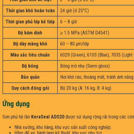
Thời gian khô hoàn toàn
24 giờ (ở 25°C)
Thời gian phủ lớp kế tiếp
6 – 8 giờ
Độ bám dính
≥ 1.5 MPa (ASTM D4541)
Độ dày màng khô
60 – 80 µm/lớp
Màu sắc tiêu chuẩn
6029 (Green), 6103 (Blue), 7035 (Light
Độ bóng
Bóng mờ nhẹ (Semi-gloss)
Bảo quản
Nơi khô ráo, thoáng mát, tránh ánh nắng
Quy cách đóng gói
Bộ 20 kg (A: 16 kg, B: 4 kg)
Ứng dụng
Sơn phủ hệ lăn
KeraSeal ADO20
được sử dụng rộng rãi trong các công
Nhà xưởng, kho hàng, khu vực sản xuất công nghiệp.
Hầm để xe, hành lang kỹ thuật, khu vực phụ trợ.