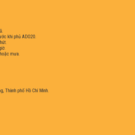
ũ.
rước khi phủ ADO20.
hút.
iờ.
 hoặc mưa.
ng, Thành phố Hồ Chí Minh.