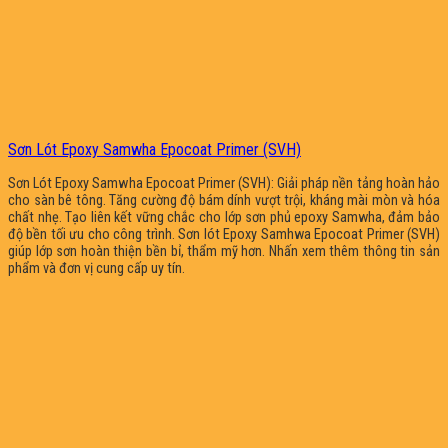
Sơn Lót Epoxy Samwha Epocoat Primer (SVH)
Sơn Lót Epoxy Samwha Epocoat Primer (SVH): Giải pháp nền tảng hoàn hảo
cho sàn bê tông. Tăng cường độ bám dính vượt trội, kháng mài mòn và hóa
chất nhẹ. Tạo liên kết vững chắc cho lớp sơn phủ epoxy Samwha, đảm bảo
độ bền tối ưu cho công trình. Sơn lót Epoxy Samhwa Epocoat Primer (SVH)
giúp lớp sơn hoàn thiện bền bỉ, thẩm mỹ hơn. Nhấn xem thêm thông tin sản
phẩm và đơn vị cung cấp uy tín.