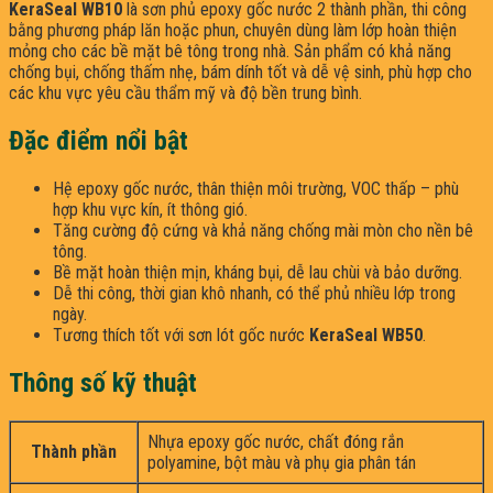
KeraSeal WB10
là sơn phủ epoxy gốc nước 2 thành phần, thi công
bằng phương pháp lăn hoặc phun, chuyên dùng làm lớp hoàn thiện
mỏng cho các bề mặt bê tông trong nhà. Sản phẩm có khả năng
chống bụi, chống thấm nhẹ, bám dính tốt và dễ vệ sinh, phù hợp cho
các khu vực yêu cầu thẩm mỹ và độ bền trung bình.
Đặc điểm nổi bật
Hệ epoxy gốc nước, thân thiện môi trường, VOC thấp – phù
hợp khu vực kín, ít thông gió.
Tăng cường độ cứng và khả năng chống mài mòn cho nền bê
tông.
Bề mặt hoàn thiện mịn, kháng bụi, dễ lau chùi và bảo dưỡng.
Dễ thi công, thời gian khô nhanh, có thể phủ nhiều lớp trong
ngày.
Tương thích tốt với sơn lót gốc nước
KeraSeal WB50
.
Thông số kỹ thuật
Nhựa epoxy gốc nước, chất đóng rắn
Thành phần
polyamine, bột màu và phụ gia phân tán