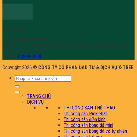
Trụ sở chính
– Văn phòng TPHCM
Địa chỉ: số 81, đường 52, khu đô thị Văn Minh, Phường Bình Trưng,
Thành phố Hồ Chí Minh.
Hotline:
0929558586
Copyright 2026 ©
CÔNG TY CỔ PHẦN ĐẦU TƯ & DỊCH VỤ X-TREE
Tìm
kiếm:
TRANG CHỦ
DỊCH VỤ
THI CÔNG SÂN THỂ THAO
Thi công sân Pickleball
Thi công sân điền kinh
Thi công sân bóng đá mini
Thi công sân bóng đá cỏ tự nhiên
Thi công sân trẻ em