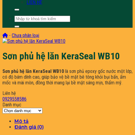
LIÊN HỆ
Tìm
kiếm:
-
Chưa phân loại
Sơn phủ hệ lăn KeraSeal WB10
Sơn phủ hệ lăn KeraSeal WB10
là sơn phủ epoxy gốc nước một lớp,
có độ bám dính cao, giúp bảo vệ bề mặt bê tông khỏi bụi bẩn, ẩm
mốc và mài mòn, đồng thời mang lại bề mặt sáng mịn, thẩm mỹ.
Liên hệ
0929558586
Danh mục
Danh
mục
Mô tả
Đánh giá (0)