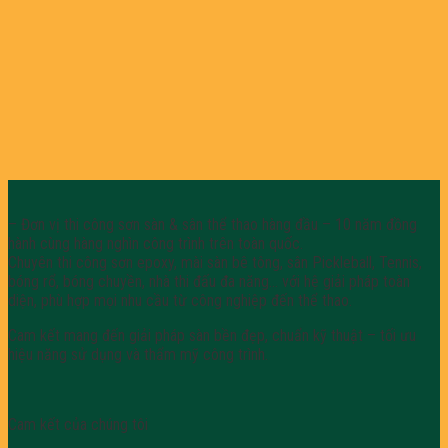
– Đơn vị thi công sơn sàn & sân thể thao hàng đầu – 10 năm đồng
hành cùng hàng nghìn công trình trên toàn quốc.
Chuyên thi công sơn epoxy, mài sàn bê tông, sân Pickleball, Tennis,
bóng rổ, bóng chuyền, nhà thi đấu đa năng… với hệ giải pháp toàn
diện, phù hợp mọi nhu cầu từ công nghiệp đến thể thao.
Cam kết mang đến giải pháp sàn bền đẹp, chuẩn kỹ thuật – tối ưu
hiệu năng sử dụng và thẩm mỹ công trình.
Cam kết của chúng tôi