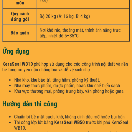
mòn
Quy cách
Bộ 20 kg (A: 16 kg, B: 4 kg)
đóng gói
Nơi khô ráo, thoáng mát, tránh ánh nắng trực
Bảo quản
tiếp, nhiệt độ 5–35°C
Ứng dụng
KeraSeal WB10
phù hợp sử dụng cho các công trình nội thất và nền
bê tông có yêu cầu chống bụi và dễ vệ sinh như:
Nhà kho, khu bảo trì, tầng hầm, phòng kỹ thuật.
Nhà máy thực phẩm, dược phẩm, hoặc khu chế biến sạch.
Khu vực thương mại, phòng trưng bày, văn phòng hoặc gara.
Hướng dẫn thi công
Chuẩn bị bề mặt sạch, khô, không dính dầu mỡ hoặc bụi bẩn.
Thi công lớp lót bằng
KeraSeal WB50
trước khi phủ KeraSeal
WB10.