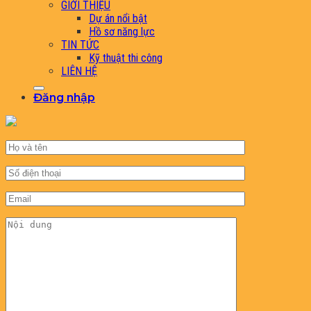
GIỚI THIỆU
Dự án nổi bật
Hồ sơ năng lực
TIN TỨC
Kỹ thuật thi công
LIÊN HỆ
Đăng nhập