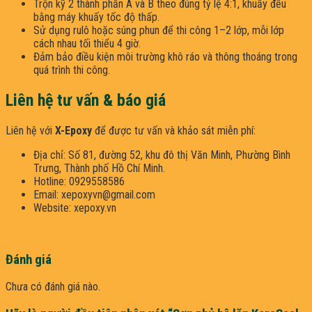
Trộn kỹ 2 thành phần A và B theo đúng tỷ lệ 4:1, khuấy đều
bằng máy khuấy tốc độ thấp.
Sử dụng rulô hoặc súng phun để thi công 1–2 lớp, mỗi lớp
cách nhau tối thiểu 4 giờ.
Đảm bảo điều kiện môi trường khô ráo và thông thoáng trong
quá trình thi công.
Liên hệ tư vấn & báo giá
Liên hệ với
X-Epoxy
để được tư vấn và khảo sát miễn phí:
Địa chỉ: Số 81, đường 52, khu đô thị Văn Minh, Phường Bình
Trưng, Thành phố Hồ Chí Minh.
Hotline: 0929558586
Email: xepoxyvn@gmail.com
Website: xepoxy.vn
Đánh giá
Chưa có đánh giá nào.