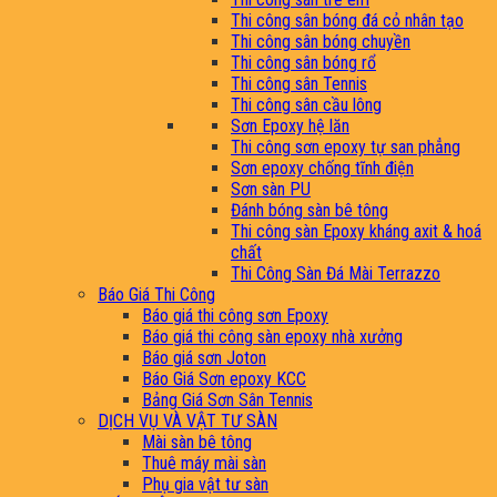
Thi công sân bóng đá cỏ nhân tạo
Thi công sân bóng chuyền
Thi công sân bóng rổ
Thi công sân Tennis
Thi công sân cầu lông
Sơn Epoxy hệ lăn
Thi công sơn epoxy tự san phẳng
Sơn epoxy chống tĩnh điện
Sơn sàn PU
Đánh bóng sàn bê tông
Thi công sàn Epoxy kháng axit & hoá
chất
Thi Công Sàn Đá Mài Terrazzo
Báo Giá Thi Công
Báo giá thi công sơn Epoxy
Báo giá thi công sàn epoxy nhà xưởng
Báo giá sơn Joton
Báo Giá Sơn epoxy KCC
Bảng Giá Sơn Sân Tennis
DỊCH VỤ VÀ VẬT TƯ SÀN
Mài sàn bê tông
Thuê máy mài sàn
Phụ gia vật tư sàn