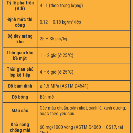
Tỷ lệ pha trộn
4 : 1 (theo trọng lượng)
(A:B)
Định mức thi
0.12 – 0.18 kg/m²/lớp
công
Độ dày màng
25 – 35 µm/lớp
khô
Thời gian khô
1 – 2 giờ (ở 25°C)
bề mặt
Thời gian phủ
4 – 6 giờ (ở 25°C)
lớp kế tiếp
Độ bám dính
≥ 1.5 MPa (ASTM D4541)
Độ bóng
Bán mờ
Các màu chuẩn: xám nhạt, xanh lá, xanh dương,
Màu sắc
hoặc theo yêu cầu
Khả năng
60 mg/1000 vòng (ASTM D4060 – CS17, tải
chống mài
1kg)