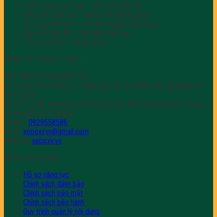
Chất lượng vượt trội – Bền vững lâu dài
Đồng bộ thẩm mỹ – Nâng tầm không gian
Thi công tận tâm – Chuyên nghiệp từng bước
Bám sát tiến độ – Bảo hành dài hạn
Tối ưu chi phí – tối đa giá trị
CÔNG TY TNHH X-TREE
Giấy ĐKKD số: 0318247182
Do Sở kế Hoạch Đầu Tư Thành phố Hồ Chí Minh cấp: 08 tháng 01
năm 2024.
Địa chỉ: số 81, đường 52, khu đô thị Văn Minh, Phường Bình Trưng,
Thành phố Hồ Chí Minh.
Hotline:
0929558586
Email:
xepoxyvn@gmail.com
Website:
xepoxy.vn
Hỗ trợ khách hàng
Hồ sơ năng lực
Chính sách đảm bảo
Chính sách bảo mật
Chính sách bảo hành
Quy trình quản lý nội dung