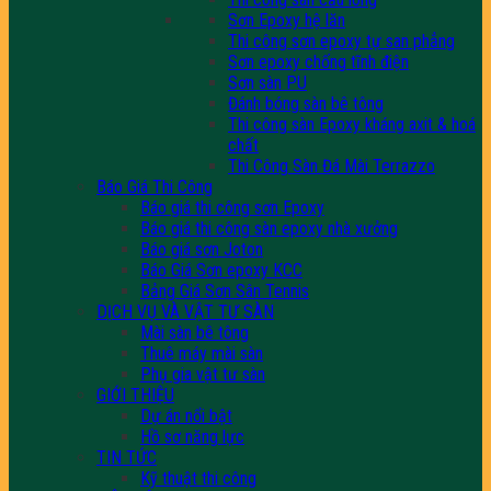
Sơn Epoxy hệ lăn
Thi công sơn epoxy tự san phẳng
Sơn epoxy chống tĩnh điện
Sơn sàn PU
Đánh bóng sàn bê tông
Thi công sàn Epoxy kháng axit & hoá
chất
Thi Công Sàn Đá Mài Terrazzo
Báo Giá Thi Công
Báo giá thi công sơn Epoxy
Báo giá thi công sàn epoxy nhà xưởng
Báo giá sơn Joton
Báo Giá Sơn epoxy KCC
Bảng Giá Sơn Sân Tennis
DỊCH VỤ VÀ VẬT TƯ SÀN
Mài sàn bê tông
Thuê máy mài sàn
Phụ gia vật tư sàn
GIỚI THIỆU
Dự án nổi bật
Hồ sơ năng lực
TIN TỨC
Kỹ thuật thi công