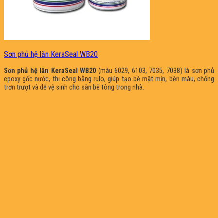
Sơn phủ hệ lăn KeraSeal WB20
Sơn phủ hệ lăn KeraSeal WB20
(màu 6029, 6103, 7035, 7038) là sơn phủ
epoxy gốc nước, thi công bằng rulo, giúp tạo bề mặt mịn, bền màu, chống
trơn trượt và dễ vệ sinh cho sàn bê tông trong nhà.