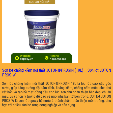
Sơn lót chống kiềm nội thất JOTON®PROSIN (18L) – Sơn lót JOTON
PROS-W
Sơn lót chống kiềm nội thất JOTON®PROSIN 18L là lớp lót cao cấp gốc
nước, giúp tăng cường độ bám dính, kháng kiềm, chống nấm mốc, che phủ
vết bẩn và tạo bề mặt đồng đều cho lớp sơn phủ hoàn thiện bền đẹp, chuẩn
màu. Lựa chọn lý tưởng để bảo vệ ngôi nhà bạn từ bên trong. Sơn lót JOTON
PROS-W là sơn lót epoxy hệ nước 2 thành phần, thân thiện môi trường, phù
hợp với nhiều sàn bê tông công nghiệp và dân dụng