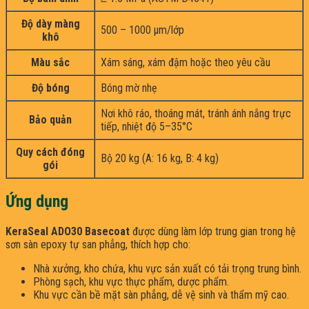
Độ dày màng
500 – 1000 µm/lớp
khô
Màu sắc
Xám sáng, xám đậm hoặc theo yêu cầu
Độ bóng
Bóng mờ nhẹ
Nơi khô ráo, thoáng mát, tránh ánh nắng trực
Bảo quản
tiếp, nhiệt độ 5–35°C
Quy cách đóng
Bộ 20 kg (A: 16 kg, B: 4 kg)
gói
Ứng dụng
KeraSeal ADO30 Basecoat
được dùng làm lớp trung gian trong hệ
sơn sàn epoxy tự san phẳng, thích hợp cho:
Nhà xưởng, kho chứa, khu vực sản xuất có tải trọng trung bình.
Phòng sạch, khu vực thực phẩm, dược phẩm.
Khu vực cần bề mặt sàn phẳng, dễ vệ sinh và thẩm mỹ cao.