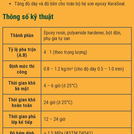
Tăng độ dày và độ bền cho toàn bộ hệ sơn epoxy KeraSeal.
Thông số kỹ thuật
Epoxy resin, polyamide hardener, bột độn,
Thành phần
phụ gia tự san
Tỷ lệ pha trộn
4 : 1 (theo trọng lượng)
(A:B)
Định mức thi
0.8 – 1.2 kg/m² (cho độ dày 0.5 – 1.0 mm)
công
Thời gian khô
4 – 6 giờ (ở 25°C)
bề mặt
Thời gian khô
24 giờ (ở 25°C)
hoàn toàn
Thời gian phủ
12 – 24 giờ
lớp kế tiếp
Độ bám dính
≥ 1.5 MPa (ASTM D4541)