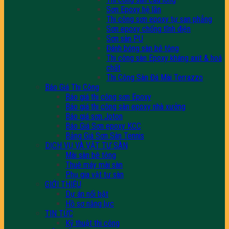
Sơn Epoxy hệ lăn
Thi công sơn epoxy tự san phẳng
Sơn epoxy chống tĩnh điện
Sơn sàn PU
Đánh bóng sàn bê tông
Thi công sàn Epoxy kháng axit & hoá
chất
Thi Công Sàn Đá Mài Terrazzo
Báo Giá Thi Công
Báo giá thi công sơn Epoxy
Báo giá thi công sàn epoxy nhà xưởng
Báo giá sơn Joton
Báo Giá Sơn epoxy KCC
Bảng Giá Sơn Sân Tennis
DỊCH VỤ VÀ VẬT TƯ SÀN
Mài sàn bê tông
Thuê máy mài sàn
Phụ gia vật tư sàn
GIỚI THIỆU
Dự án nổi bật
Hồ sơ năng lực
TIN TỨC
Kỹ thuật thi công