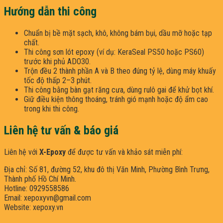
Hướng dẫn thi công
Chuẩn bị bề mặt sạch, khô, không bám bụi, dầu mỡ hoặc tạp
chất.
Thi công sơn lót epoxy (ví dụ: KeraSeal PS50 hoặc PS60)
trước khi phủ ADO30.
Trộn đều 2 thành phần A và B theo đúng tỷ lệ, dùng máy khuấy
tốc độ thấp 2–3 phút.
Thi công bằng bàn gạt răng cưa, dùng rulô gai để khử bọt khí.
Giữ điều kiện thông thoáng, tránh gió mạnh hoặc độ ẩm cao
trong khi thi công.
Liên hệ tư vấn & báo giá
Liên hệ với
X-Epoxy
để được tư vấn và khảo sát miễn phí:
Địa chỉ: Số 81, đường 52, khu đô thị Văn Minh, Phường Bình Trưng,
Thành phố Hồ Chí Minh.
Hotline: 0929558586
Email: xepoxyvn@gmail.com
Website: xepoxy.vn