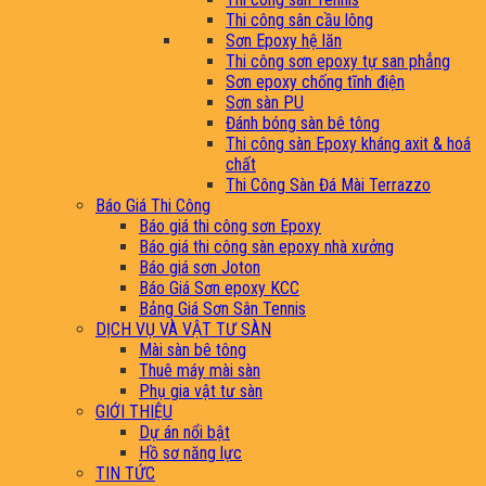
Thi công sân cầu lông
Sơn Epoxy hệ lăn
Thi công sơn epoxy tự san phẳng
Sơn epoxy chống tĩnh điện
Sơn sàn PU
Đánh bóng sàn bê tông
Thi công sàn Epoxy kháng axit & hoá
chất
Thi Công Sàn Đá Mài Terrazzo
Báo Giá Thi Công
Báo giá thi công sơn Epoxy
Báo giá thi công sàn epoxy nhà xưởng
Báo giá sơn Joton
Báo Giá Sơn epoxy KCC
Bảng Giá Sơn Sân Tennis
DỊCH VỤ VÀ VẬT TƯ SÀN
Mài sàn bê tông
Thuê máy mài sàn
Phụ gia vật tư sàn
GIỚI THIỆU
Dự án nổi bật
Hồ sơ năng lực
TIN TỨC