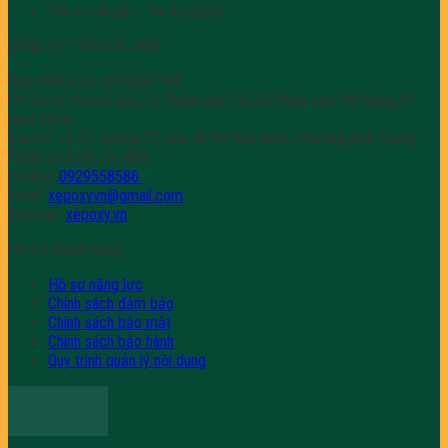
Tối ưu chi phí – tối đa giá trị
CÔNG TY TNHH X-TREE
Giấy ĐKKD số: 0318247182
Do Sở kế Hoạch Đầu Tư Thành phố Hồ Chí Minh cấp: 08 tháng 01
năm 2024.
Địa chỉ: số 81, đường 52, khu đô thị Văn Minh, Phường Bình Trưng,
Thành phố Hồ Chí Minh.
Hotline:
0929558586
Email:
xepoxyvn@gmail.com
Website:
xepoxy.vn
Hỗ trợ khách hàng
Hồ sơ năng lực
Chính sách đảm bảo
Chính sách bảo mật
Chính sách bảo hành
Quy trình quản lý nội dung