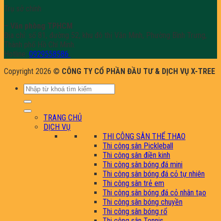
Trụ sở chính
– Văn phòng TPHCM
Địa chỉ: số 81, đường 52, khu đô thị Văn Minh, Phường Bình Trưng,
Thành phố Hồ Chí Minh.
Hotline:
0929558586
Copyright 2026 ©
CÔNG TY CỔ PHẦN ĐẦU TƯ & DỊCH VỤ X-TREE
Tìm
kiếm:
TRANG CHỦ
DỊCH VỤ
THI CÔNG SÂN THỂ THAO
Thi công sân Pickleball
Thi công sân điền kinh
Thi công sân bóng đá mini
Thi công sân bóng đá cỏ tự nhiên
Thi công sân trẻ em
Thi công sân bóng đá cỏ nhân tạo
Thi công sân bóng chuyền
Thi công sân bóng rổ
Thi công sân Tennis