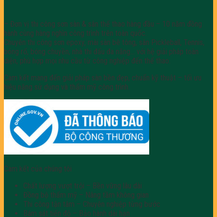
– Đơn vị thi công sơn sàn & sân thể thao hàng đầu – 10 năm đồng
hành cùng hàng nghìn công trình trên toàn quốc.
Chuyên thi công sơn epoxy, mài sàn bê tông, sân Pickleball, Tennis,
bóng rổ, bóng chuyền, nhà thi đấu đa năng… với hệ giải pháp toàn
diện, phù hợp mọi nhu cầu từ công nghiệp đến thể thao.
Cam kết mang đến giải pháp sàn bền đẹp, chuẩn kỹ thuật – tối ưu
hiệu năng sử dụng và thẩm mỹ công trình.
Cam kết của chúng tôi
Chất lượng vượt trội – Bền vững lâu dài
Đồng bộ thẩm mỹ – Nâng tầm không gian
Thi công tận tâm – Chuyên nghiệp từng bước
Bám sát tiến độ – Bảo hành dài hạn