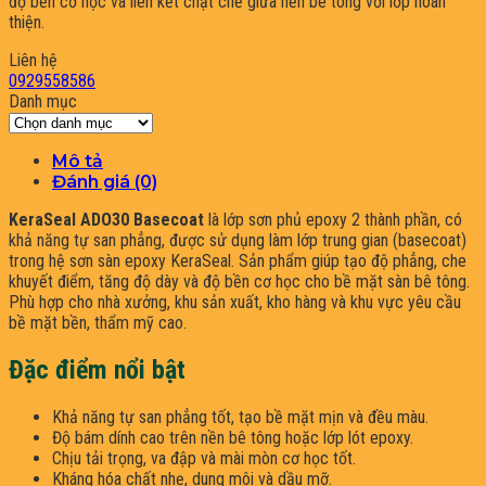
độ bền cơ học và liên kết chặt chẽ giữa nền bê tông với lớp hoàn
thiện.
Liên hệ
0929558586
Danh mục
Danh
mục
Mô tả
Đánh giá (0)
KeraSeal ADO30 Basecoat
là lớp sơn phủ epoxy 2 thành phần, có
khả năng tự san phẳng, được sử dụng làm lớp trung gian (basecoat)
trong hệ sơn sàn epoxy KeraSeal. Sản phẩm giúp tạo độ phẳng, che
khuyết điểm, tăng độ dày và độ bền cơ học cho bề mặt sàn bê tông.
Phù hợp cho nhà xưởng, khu sản xuất, kho hàng và khu vực yêu cầu
bề mặt bền, thẩm mỹ cao.
Đặc điểm nổi bật
Khả năng tự san phẳng tốt, tạo bề mặt mịn và đều màu.
Độ bám dính cao trên nền bê tông hoặc lớp lót epoxy.
Chịu tải trọng, va đập và mài mòn cơ học tốt.
Kháng hóa chất nhẹ, dung môi và dầu mỡ.