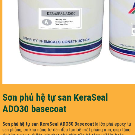
Sơn phủ hệ tự san KeraSeal
ADO30 basecoat
Sơn phủ hệ tự san KeraSeal ADO30 Basecoat
là lớp phủ epoxy tự
san phẳng, có khả năng tự dàn đều tạo bề mặt phẳng mịn, giúp tăng