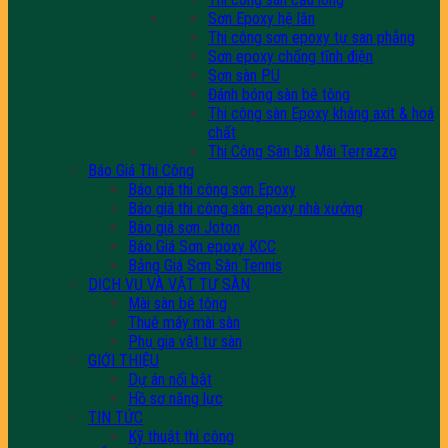
Sơn Epoxy hệ lăn
Thi công sơn epoxy tự san phẳng
Sơn epoxy chống tĩnh điện
Sơn sàn PU
Đánh bóng sàn bê tông
Thi công sàn Epoxy kháng axit & hoá
chất
Thi Công Sàn Đá Mài Terrazzo
Báo Giá Thi Công
Báo giá thi công sơn Epoxy
Báo giá thi công sàn epoxy nhà xưởng
Báo giá sơn Joton
Báo Giá Sơn epoxy KCC
Bảng Giá Sơn Sân Tennis
DỊCH VỤ VÀ VẬT TƯ SÀN
Mài sàn bê tông
Thuê máy mài sàn
Phụ gia vật tư sàn
GIỚI THIỆU
Dự án nổi bật
Hồ sơ năng lực
TIN TỨC
Kỹ thuật thi công