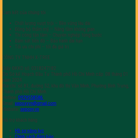
Cam kết của chúng tôi
Chất lượng vượt trội – Bền vững lâu dài
Đồng bộ thẩm mỹ – Nâng tầm không gian
Thi công tận tâm – Chuyên nghiệp từng bước
Bám sát tiến độ – Bảo hành dài hạn
Tối ưu chi phí – tối đa giá trị
CÔNG TY TNHH X-TREE
Giấy ĐKKD số: 0318247182
Do Sở kế Hoạch Đầu Tư Thành phố Hồ Chí Minh cấp: 08 tháng 01
năm 2024.
Địa chỉ: số 81, đường 52, khu đô thị Văn Minh, Phường Bình Trưng,
Thành phố Hồ Chí Minh.
Hotline:
0929558586
Email:
xepoxyvn@gmail.com
Website:
xepoxy.vn
Hỗ trợ khách hàng
Hồ sơ năng lực
Chính sách đảm bảo