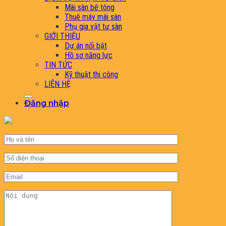
Mài sàn bê tông
Thuê máy mài sàn
Phụ gia vật tư sàn
GIỚI THIỆU
Dự án nổi bật
Hồ sơ năng lực
TIN TỨC
Kỹ thuật thi công
LIÊN HỆ
Đăng nhập