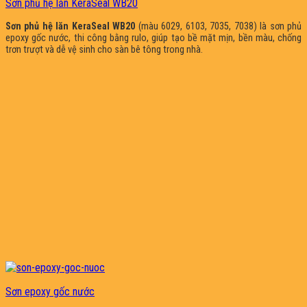
Sơn phủ hệ lăn KeraSeal WB20
Sơn phủ hệ lăn KeraSeal WB20
(màu 6029, 6103, 7035, 7038) là sơn phủ
epoxy gốc nước, thi công bằng rulo, giúp tạo bề mặt mịn, bền màu, chống
trơn trượt và dễ vệ sinh cho sàn bê tông trong nhà.
Sơn epoxy gốc nước