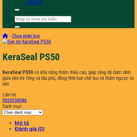
LIÊN HỆ
Tìm
kiếm:
-
Chưa phân loại
KeraSeal PS50
KeraSeal PS50
có khả năng thẩm thấu cao, giúp tăng độ bám dính
giữa nền bê tông và lớp phủ, đồng thời hạn chế bụi và thấm ngược từ
nền.
Liên hệ
0929558586
Danh mục
Danh
mục
Mô tả
Đánh giá (0)