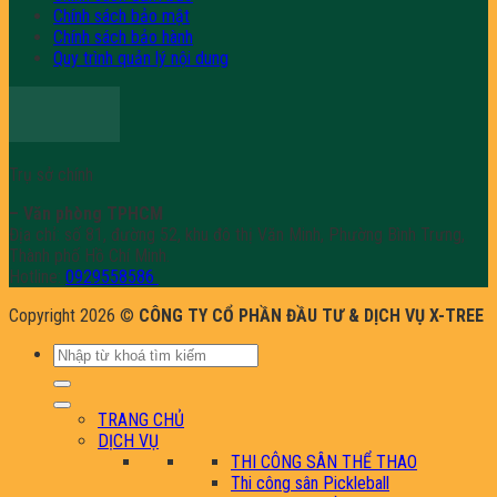
Chính sách bảo mật
Chính sách bảo hành
Quy trình quản lý nội dung
Trụ sở chính
– Văn phòng TPHCM
Địa chỉ: số 81, đường 52, khu đô thị Văn Minh, Phường Bình Trưng,
Thành phố Hồ Chí Minh.
Hotline:
0929558586
Copyright 2026 ©
CÔNG TY CỔ PHẦN ĐẦU TƯ & DỊCH VỤ X-TREE
Tìm
kiếm:
TRANG CHỦ
DỊCH VỤ
THI CÔNG SÂN THỂ THAO
Thi công sân Pickleball