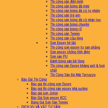
Thi công sân điền kinh
Thi công sân bóng đá mini
Thi công sân bóng đá cỏ tự nhiên
Thi công sân trẻ em
Thi công sân bóng đá cỏ nhân tạo
Thi công sân bóng chuyền
Thi công sân bóng rổ
Thi công sân Tennis
Thi công sân cầu lông
Sơn Epoxy hệ lăn
Thi công sơn epoxy tự san phẳng
Sơn epoxy chống tĩnh điện
Sơn sàn PU
Đánh bóng sàn bê tông
Thi công sàn Epoxy kháng axit & hoá
chất
Thi Công Sàn Đá Mài Terrazzo
Báo Giá Thi Công
Báo giá thi công sơn Epoxy
Báo giá thi công sàn epoxy nhà xưởng
Báo giá sơn Joton
Báo Giá Sơn epoxy KCC
Bảng Giá Sơn Sân Tennis
DỊCH VỤ VÀ VẬT TƯ SÀN