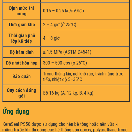
Định mức thi
0.15 – 0.25 kg/m²/lớp
công
Thời gian khô
2 – 4 giờ (ở 25°C)
Thời gian phủ
4 – 8 giờ
lớp kế tiếp
Độ bám dính
≥ 1.5 MPa (ASTM D4541)
Độ nhớt hỗn hợp
300 – 500 cps (ở 25°C)
Trong thùng kín, nơi khô ráo, tránh nắng trực
Bảo quản
tiếp, nhiệt độ 5–35°C
Quy cách đóng
Bộ 16 kg (A: 12 kg, B: 4 kg)
gói
Ứng dụng
KeraSeal PS50 được sử dụng cho nền bê tông hoặc nền vữa xi
măng trước khi thi công các hệ thống sơn epoxy, polyurethane trong: