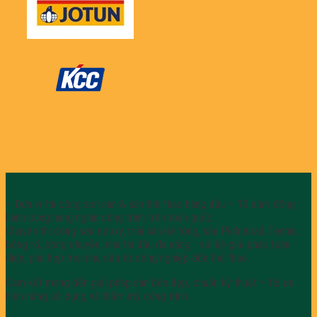
– Đơn vị thi công sơn sàn & sân thể thao hàng đầu – 10 năm đồng
hành cùng hàng nghìn công trình trên toàn quốc.
Chuyên thi công sơn epoxy, mài sàn bê tông, sân Pickleball, Tennis,
bóng rổ, bóng chuyền, nhà thi đấu đa năng… với hệ giải pháp toàn
diện, phù hợp mọi nhu cầu từ công nghiệp đến thể thao.
Cam kết mang đến giải pháp sàn bền đẹp, chuẩn kỹ thuật – tối ưu
hiệu năng sử dụng và thẩm mỹ công trình.