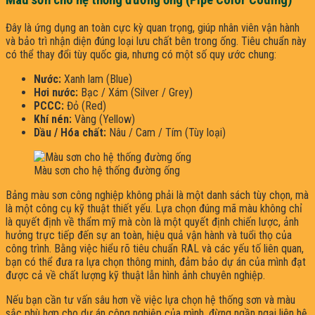
Đây là ứng dụng an toàn cực kỳ quan trọng, giúp nhân viên vận hành
và bảo trì nhận diện đúng loại lưu chất bên trong ống. Tiêu chuẩn này
có thể thay đổi tùy quốc gia, nhưng có một số quy ước chung:
Nước:
Xanh lam (Blue)
Hơi nước:
Bạc / Xám (Silver / Grey)
PCCC:
Đỏ (Red)
Khí nén:
Vàng (Yellow)
Dầu / Hóa chất:
Nâu / Cam / Tím (Tùy loại)
Màu sơn cho hệ thống đường ống
Bảng màu sơn công nghiệp không phải là một danh sách tùy chọn, mà
là một công cụ kỹ thuật thiết yếu. Lựa chọn đúng mã màu không chỉ
là quyết định về thẩm mỹ mà còn là một quyết định chiến lược, ảnh
hưởng trực tiếp đến sự an toàn, hiệu quả vận hành và tuổi thọ của
công trình. Bằng việc hiểu rõ tiêu chuẩn RAL và các yếu tố liên quan,
bạn có thể đưa ra lựa chọn thông minh, đảm bảo dự án của mình đạt
được cả về chất lượng kỹ thuật lẫn hình ảnh chuyên nghiệp.
Nếu bạn cần tư vấn sâu hơn về việc lựa chọn hệ thống sơn và màu
sắc phù hợp cho dự án công nghiệp của mình, đừng ngần ngại liên hệ