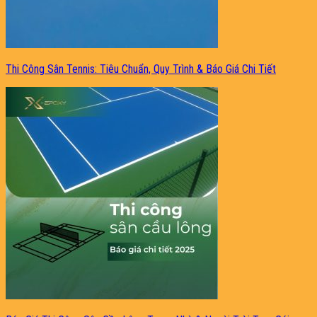
Thi Công Sân Tennis: Tiêu Chuẩn, Quy Trình & Báo Giá Chi Tiết