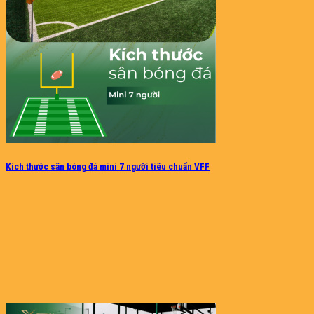
Kích thước sân bóng đá mini 7 người tiêu chuẩn VFF