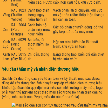
Đỏ
(Traffic
hiểm cao, PCCC
cấp, hộp cứu hỏa, khu vực cấm.
Red)
RAL 1023
Cảnh báo thận
Vạch phân làn di chuyển, khu vực
Vàng
(Traffic
trọng, nguy
có vật cản (dầm thấp, bậc thang),
Yellow)
hiểm tiềm ẩn
lan can an toàn.
RAL 2004
Cảnh báo bộ
Các bộ phận chuyển động, có thể
Cam
(Pure
phận máy móc
gây kẹp, cắt của máy móc.
Orange)
nguy hiểm
RAL 6029
An toàn, lối
Xanh
Hộp sơ cứu, biển báo lối thoát
(Mint
thoát hiểm, sơ
Lục
hiểm, khu vực an toàn.
Green)
cứu
Xanh
RAL 5015
Chỉ dẫn, thông
Bảng thông báo, biển chỉ dẫn thiết
Lam
(Sky Blue)
tin
bị cần sửa chữa.
Yêu cầu thẩm mỹ và nhận diện thương hiệu
Sau khi đã đáp ứng các yếu tố an toàn và kỹ thuật, màu sắc được
dùng để xây dựng hình ảnh chuyên nghiệp và nhận diện thương hiệu.
Nhiều tập đoàn lớn quy định mã màu sơn nhà xưởng, máy móc, logo
phải tuân thủ nghiêm ngặt theo màu sắc trong bộ nhận diện của họ
(ví dụ: màu xanh của Pepsi, màu đỏ của Coca-Cola).