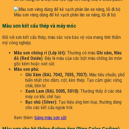
Màu sơn vàng dùng để kẻ vạch phân làn xe nâng, lối đi bộ
Màu sơn kết cấu thép và máy móc
Đối với sơn kết cấu thép, màu sắc vừa bảo vệ vừa mang tính thẩm
mỹ công nghiệp.
Màu sơn chống rỉ (Lớp lót):
Thường có màu
Ghi xám, Nâu
đỏ (Red Oxide)
. Đây là màu của các bột màu chống ăn mòn
gốc kẽm hoặc oxit sắt.
Màu sơn phủ:
Ghi Xám (RAL 7042, 7035, 7037):
Màu tiêu chuẩn, phổ
biến nhất cho dầm, cột, kèo thép. Tạo cảm giác vững
chãi, bền bỉ.
Xanh Lam (RAL 5005, 5010):
Thường thấy ở các nhà
máy cơ khí, chế tạo.
Bạc nhũ (Silver):
Tạo hiệu ứng kim loại, thường dùng
cho các kết cấu ngoài trời.
Xem thêm:
bảng màu sơn sắt
Màu sơn cho hệ thống đường ống (Pipe Color Coding)