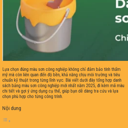
Lựa chọn đúng màu sơn công nghiệp không chỉ đảm bảo tính thẩm
mỹ mà còn liên quan đến độ bền, khả năng chịu môi trường và tiêu
chuẩn kỹ thuật trong từng lĩnh vực. Bài viết dưới đây tổng hợp danh
sách bảng màu sơn công nghiệp mới nhất năm 2025, đi kèm mã màu
chi tiết và gợi ý ứng dụng cụ thể, giúp bạn dễ dàng tra cứu và lựa
chọn phù hợp cho từng công trình.
Nội dung