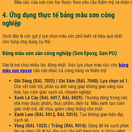
Màu sắc của sơn còn tùy thuộc theo yêu cầu thẩm mỹ và nhận d
4. Ứng dụng thực tế bảng màu sơn công
nghiệp
Dưới đây là các gợi ý lựa chọn màu sắc phổ biến và hiệu quả nhất
cho từng ứng dụng cụ thể.
Bảng màu sơn sàn công nghiệp (Sơn Epoxy, Sơn PU)
Sàn là nơi chịu nhiều tác động nhất. Việc lựa chọn màu sắc cho
bảng
màu sơn epoxy
cần cân nhắc cả công năng và thẩm mỹ.
Ghi Sáng (RAL 7035) / Ghi Xám (RAL 7040):
Lựa chọn số 1.
Che vết bẩn tốt, phản xạ ánh sáng giúp không gian sáng sủa
hơn, tạo cảm giác sạch sẽ, chuyên nghiệp.
Xanh Lá Cây (RAL 6017, RAL 6029):
Thường dùng trong các
nhà máy dược phẩm, thực phẩm, điện tử. Màu xanh tạo cảm
giác mát mẻ, dễ chịu, giảm căng thẳng cho mắt.
Xanh Lam (RAL 5012, RAL 5015):
Tạo không gian hiện đại,
sạch sẽ.
Vàng (RAL 1023) / Trắng (RAL 9016):
Dùng để kẻ vạch phân
làn xe nâng, lối đi bộ, khu vực tập kết hàng hóa, ô chứa pallet.