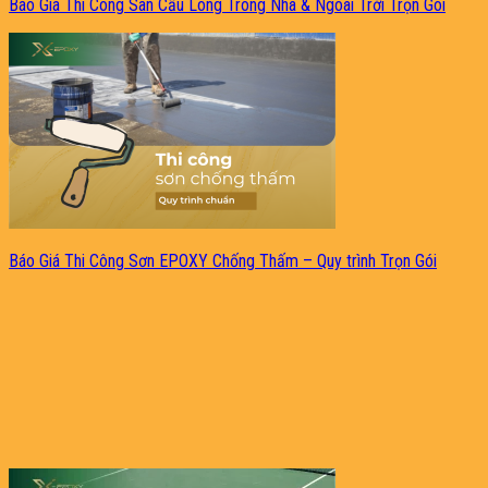
Báo Giá Thi Công Sân Cầu Lông Trong Nhà & Ngoài Trời Trọn Gói
Báo Giá Thi Công Sơn EPOXY Chống Thấm – Quy trình Trọn Gói