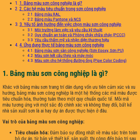
1. Bảng màu sơn công nghiệp là gì?
2. Các hệ màu tiêu chuẩn trong sơn công nghiệp
Bảng màu RAL
Bảng màu Pantone và NCS
3. Yếu tố ảnh hưởng đến việc chọn màu sơn công nghiệp
Môi trường làm việc và yêu cầu kỹ thuật
Quy chuẩn an toàn và Phòng cháy chữa cháy (PCCC)
Yêu cầu thẩm mỹ và nhận diện thương hiệu
4. Ứng dụng thực tế bảng màu sơn công nghiệp
Bảng màu sơn sàn công nghiệp (Sơn Epoxy, Sơn PU)
Màu sơn kết cấu thép và máy móc
Màu sơn cho hệ thống đường ống (Pipe Color Coding)
1. Bảng màu sơn công nghiệp là gì?
Khác với bảng màu sơn trang trí dân dụng vốn ưu tiên cảm xúc và xu
hướng, bảng màu sơn công nghiệp là một hệ thống các mã màu được
tiêu chuẩn hóa, thường tuân theo một quy chuẩn quốc tế. Mỗi mã
màu tương ứng với một sắc độ chính xác và không thay đổi, bất kể
nhà sản xuất sơn là ai hay dự án được thực hiện ở đâu.
Vai trò của bảng màu sơn công nghiệp:
Tiêu chuẩn hóa:
Đảm bảo sự đồng nhất về màu sắc trên toàn
bộ dự án, từ bản vẽ thiết kế, sản xuất, thi công đến bảo trì sau