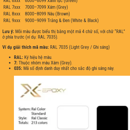
RAL 6xxx
6000–6099
Xanh lục (Green)
RAL 7xxx
7000–7099
Xám (Grey)
RAL 8xxx
8000–8099
Nâu (Brown)
RAL 9xxx
9000–9099
Trắng & Đen (White & Black)
Lưu ý:
Mỗi màu được biểu thị bằng một mã 4 chữ số, với chữ “RAL”
ở phía trước (ví dụ: RAL 7035).
Ví dụ giải thích mã màu:
RAL 7035 (Light Grey / Ghi sáng)
RAL:
Ký hiệu hệ màu.
7:
Thuộc nhóm màu Xám (Grey).
035:
Mã số định danh duy nhất cho sắc độ ghi sáng này.