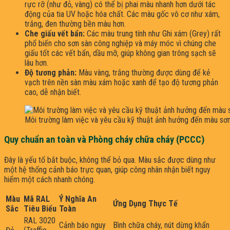
rực rỡ (như đỏ, vàng) có thể bị phai màu nhanh hơn dưới tác
động của tia UV hoặc hóa chất. Các màu gốc vô cơ như xám,
trắng, đen thường bền màu hơn.
Che giấu vết bẩn:
Các màu trung tính như Ghi xám (Grey) rất
phổ biến cho sơn sàn công nghiệp và máy móc vì chúng che
giấu tốt các vết bẩn, dầu mỡ, giúp không gian trông sạch sẽ
lâu hơn.
Độ tương phản:
Màu vàng, trắng thường được dùng để kẻ
vạch trên nền sàn màu xám hoặc xanh để tạo độ tương phản
cao, dễ nhận biết.
Môi trường làm việc và yêu cầu kỹ thuật ảnh hưởng đến màu sơ
Quy chuẩn an toàn và Phòng cháy chữa cháy (PCCC)
Đây là yếu tố bắt buộc, không thể bỏ qua. Màu sắc được dùng như
một hệ thống cảnh báo trực quan, giúp công nhân nhận biết nguy
hiểm một cách nhanh chóng.
Màu
Mã RAL
Ý Nghĩa An
Ứng Dụng Thực Tế
Sắc
Tiêu Biểu
Toàn
RAL 3020
Cảnh báo nguy
Bình chữa cháy, nút dừng khẩn