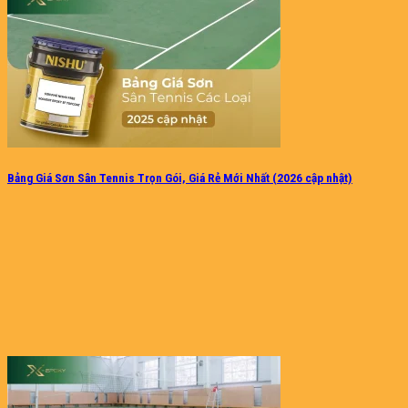
Bảng Giá Sơn Sân Tennis Trọn Gói, Giá Rẻ Mới Nhất (2026 cập nhật)