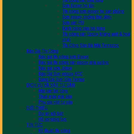
Sơn Epoxy hệ lăn
Thi công sơn epoxy tự san phẳng
Sơn epoxy chống tĩnh điện
Sơn sàn PU
Đánh bóng sàn bê tông
Thi công sàn Epoxy kháng axit & hoá
chất
Thi Công Sàn Đá Mài Terrazzo
Báo Giá Thi Công
Báo giá thi công sơn Epoxy
Báo giá thi công sàn epoxy nhà xưởng
Báo giá sơn Joton
Báo Giá Sơn epoxy KCC
Bảng Giá Sơn Sân Tennis
DỊCH VỤ VÀ VẬT TƯ SÀN
Mài sàn bê tông
Thuê máy mài sàn
Phụ gia vật tư sàn
GIỚI THIỆU
Dự án nổi bật
Hồ sơ năng lực
TIN TỨC
Kỹ thuật thi công