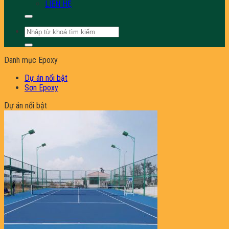
LIÊN HỆ
Tìm
kiếm:
Danh mục Epoxy
Dự án nổi bật
Sơn Epoxy
Dự án nổi bật