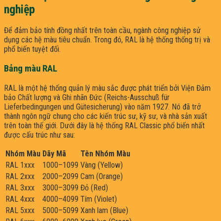
nghiệp
Để đảm bảo tính đồng nhất trên toàn cầu, ngành công nghiệp sử
dụng các hệ màu tiêu chuẩn. Trong đó, RAL là hệ thống thống trị và
phổ biến tuyệt đối.
Bảng màu RAL
RAL là một hệ thống quản lý màu sắc được phát triển bởi Viện Đảm
bảo Chất lượng và Ghi nhãn Đức (Reichs-Ausschuß für
Lieferbedingungen und Gütesicherung) vào năm 1927. Nó đã trở
thành ngôn ngữ chung cho các kiến trúc sư, kỹ sư, và nhà sản xuất
trên toàn thế giới. Dưới đây là hệ thống RAL Classic phổ biến nhất
được cấu trúc như sau:
Nhóm Màu
Dãy Mã
Tên Nhóm Màu
RAL 1xxx
1000–1099
Vàng (Yellow)
RAL 2xxx
2000–2099
Cam (Orange)
RAL 3xxx
3000–3099
Đỏ (Red)
RAL 4xxx
4000–4099
Tím (Violet)
RAL 5xxx
5000–5099
Xanh lam (Blue)