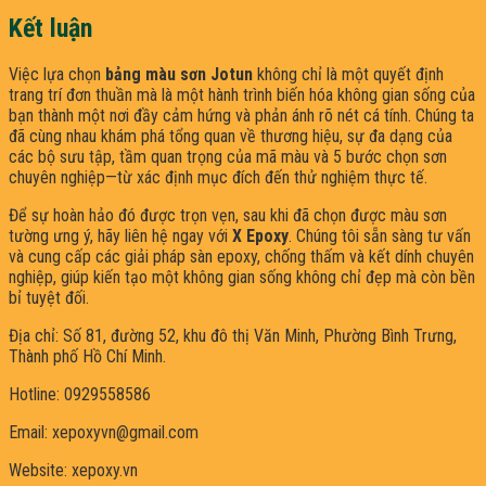
Kết luận
Việc lựa chọn
bảng màu sơn Jotun
không chỉ là một quyết định
trang trí đơn thuần mà là một hành trình biến hóa không gian sống của
bạn thành một nơi đầy cảm hứng và phản ánh rõ nét cá tính. Chúng ta
đã cùng nhau khám phá tổng quan về thương hiệu, sự đa dạng của
các bộ sưu tập, tầm quan trọng của mã màu và 5 bước chọn sơn
chuyên nghiệp—từ xác định mục đích đến thử nghiệm thực tế.
Để sự hoàn hảo đó được trọn vẹn, sau khi đã chọn được màu sơn
tường ưng ý, hãy liên hệ ngay với
X Epoxy
. Chúng tôi sẵn sàng tư vấn
và cung cấp các giải pháp sàn epoxy, chống thấm và kết dính chuyên
nghiệp, giúp kiến tạo một không gian sống không chỉ đẹp mà còn bền
bỉ tuyệt đối.
Địa chỉ: Số 81, đường 52, khu đô thị Văn Minh, Phường Bình Trưng,
Thành phố Hồ Chí Minh.
Hotline: 0929558586
Email: xepoxyvn@gmail.com
Website: xepoxy.vn