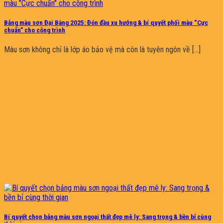
Bảng màu sơn Đại Bàng 2025: Đón đầu xu hướng & bí quyết phối màu “Cực
chuẩn” cho công trình
Màu sơn không chỉ là lớp áo bảo vệ mà còn là tuyên ngôn về [...]
Bí quyết chọn bảng màu sơn ngoại thất đẹp mê ly: Sang trọng & bền bỉ cùng