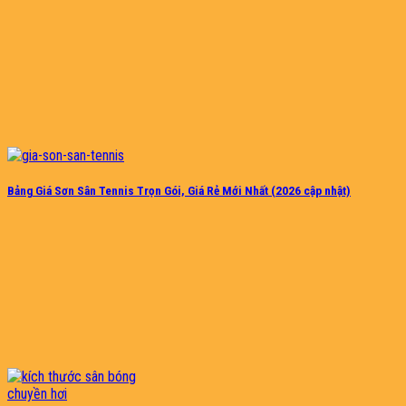
Bảng Giá Sơn Sân Tennis Trọn Gói, Giá Rẻ Mới Nhất (2026 cập nhật)