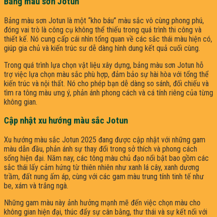
Bảng màu sơn Jotun
Bảng màu sơn Jotun là một “kho báu” màu sắc vô cùng phong phú,
đóng vai trò là công cụ không thể thiếu trong quá trình thi công và
thiết kế. Nó cung cấp cái nhìn tổng quan về các sắc thái màu hiện có,
giúp gia chủ và kiến trúc sư dễ dàng hình dung kết quả cuối cùng.
Trong quá trình lựa chọn vật liệu xây dựng, bảng màu sơn Jotun hỗ
trợ việc lựa chọn màu sắc phù hợp, đảm bảo sự hài hòa với tổng thể
kiến trúc và nội thất. Nó cho phép bạn dễ dàng so sánh, đối chiếu và
tìm ra tông màu ưng ý, phản ánh phong cách và cá tính riêng của từng
không gian.
Cập nhật xu hướng màu sắc Jotun
Xu hướng màu sắc Jotun 2025 đang được cập nhật với những gam
màu dẫn đầu, phản ánh sự thay đổi trong sở thích và phong cách
sống hiện đại. Năm nay, các tông màu chủ đạo nổi bật bao gồm các
sắc thái lấy cảm hứng từ thiên nhiên như xanh lá cây, xanh dương
trầm, đất nung ấm áp, cùng với các gam màu trung tính tinh tế như
be, xám và trắng ngà.
Những gam màu này ảnh hưởng mạnh mẽ đến việc chọn màu cho
không gian hiện đại, thúc đẩy sự cân bằng, thư thái và sự kết nối với