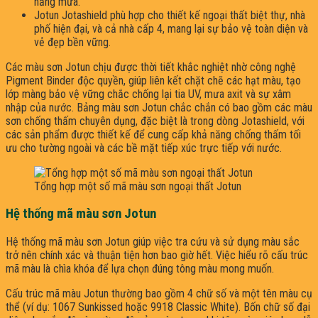
nắng mưa.
Jotun Jotashield phù hợp cho thiết kế ngoại thất biệt thự, nhà
phố hiện đại, và cả nhà cấp 4, mang lại sự bảo vệ toàn diện và
vẻ đẹp bền vững.
Các màu sơn Jotun chịu được thời tiết khắc nghiệt nhờ công nghệ
Pigment Binder độc quyền, giúp liên kết chặt chẽ các hạt màu, tạo
lớp màng bảo vệ vững chắc chống lại tia UV, mưa axit và sự xâm
nhập của nước. Bảng màu sơn Jotun chắc chắn có bao gồm các màu
sơn chống thấm chuyên dụng, đặc biệt là trong dòng Jotashield, với
các sản phẩm được thiết kế để cung cấp khả năng chống thấm tối
ưu cho tường ngoài và các bề mặt tiếp xúc trực tiếp với nước.
Tổng hợp một số mã màu sơn ngoại thất Jotun
Hệ thống mã màu sơn Jotun
Hệ thống mã màu sơn Jotun giúp việc tra cứu và sử dụng màu sắc
trở nên chính xác và thuận tiện hơn bao giờ hết. Việc hiểu rõ cấu trúc
mã màu là chìa khóa để lựa chọn đúng tông màu mong muốn.
Cấu trúc mã màu Jotun thường bao gồm 4 chữ số và một tên màu cụ
thể (ví dụ: 1067 Sunkissed hoặc 9918 Classic White). Bốn chữ số đại