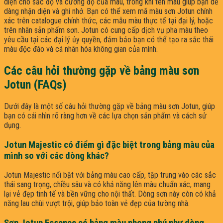
diện cho sắc độ và cường độ của màu, trong khi tên màu giúp bạn dễ
dàng nhận diện và ghi nhớ. Bạn có thể xem mã màu sơn Jotun chính
xác trên catalogue chính thức, các mẫu màu thực tế tại đại lý, hoặc
trên nhãn sản phẩm sơn. Jotun có cung cấp dịch vụ pha màu theo
yêu cầu tại các đại lý ủy quyền, đảm bảo bạn có thể tạo ra sắc thái
màu độc đáo và cá nhân hóa không gian của mình.
Các câu hỏi thường gặp về bảng màu sơn
Jotun (FAQs)
Dưới đây là một số câu hỏi thường gặp về bảng màu sơn Jotun, giúp
bạn có cái nhìn rõ ràng hơn về các lựa chọn sản phẩm và cách sử
dụng.
Jotun Majestic có điểm gì đặc biệt trong bảng màu của
mình so với các dòng khác?
Jotun Majestic nổi bật với bảng màu cao cấp, tập trung vào các sắc
thái sang trọng, chiều sâu và có khả năng lên màu chuẩn xác, mang
lại vẻ đẹp tinh tế và bền vững cho nội thất. Dòng sơn này còn có khả
năng lau chùi vượt trội, giúp bảo toàn vẻ đẹp của tường nhà.