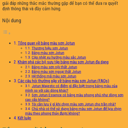
giải đáp những thắc mắc thường gặp để bạn có thể đưa ra quyết
định thông thái và đầy cảm hứng.
Nội dung
Tổng quan về bảng màu sơn Jotun
Thương hiệu sơn Jotun
Bảng màu sơn Jotun
Cập nhật xu hướng màu sắc Jotun
Khám phá các bộ sưu tập bảng màu sơn Jotun đa dạng
Bảng màu sơn nội thất Jotun
Bảng màu sơn ngoại thất Jotun
Hệ thống mã màu sơn Jotun
Các câu hỏi thường gặp về bảng màu sơn Jotun (FAQs)
Jotun Majestic có điểm gì đặc biệt trong bảng màu của
mình so với các dòng khác?
Sơn Jotun Essence có bảng màu phong phú như dòng sơn
cao cấp không?
Tôi cần lưu ý gì khi chọn màu sơn Jotun cho trần nhà?
Chủ nhà có thể sử dụng bảng màu sơn Jotun để lựa chọn
màu theo phong thủy được không?
Kết luận