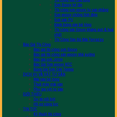
Sơn Epoxy hệ lăn
Thi công sơn epoxy tự san phẳng
Sơn epoxy chống tĩnh điện
Sơn sàn PU
Đánh bóng sàn bê tông
Thi công sàn Epoxy kháng axit & hoá
chất
Thi Công Sàn Đá Mài Terrazzo
Báo Giá Thi Công
Báo giá thi công sơn Epoxy
Báo giá thi công sàn epoxy nhà xưởng
Báo giá sơn Joton
Báo Giá Sơn epoxy KCC
Bảng Giá Sơn Sân Tennis
DỊCH VỤ VÀ VẬT TƯ SÀN
Mài sàn bê tông
Thuê máy mài sàn
Phụ gia vật tư sàn
GIỚI THIỆU
Dự án nổi bật
Hồ sơ năng lực
TIN TỨC
Kỹ thuật thi công