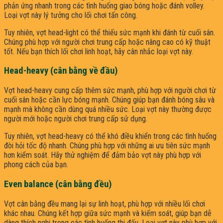
phản ứng nhanh trong các tình huống giao bóng hoặc đánh volley.
Loại vợt này lý tưởng cho lối chơi tấn công.
Tuy nhiên, vợt head-light có thể thiếu sức mạnh khi đánh từ cuối sân.
Chúng phù hợp với người chơi trung cấp hoặc nâng cao có kỹ thuật
tốt. Nếu bạn thích lối chơi linh hoạt, hãy cân nhắc loại vợt này.
Head-heavy (cân bằng về đầu)
Vợt head-heavy cung cấp thêm sức mạnh, phù hợp với người chơi từ
cuối sân hoặc cần lực bóng mạnh. Chúng giúp bạn đánh bóng sâu và
mạnh mà không cần dùng quá nhiều sức. Loại vợt này thường được
người mới hoặc người chơi trung cấp sử dụng.
Tuy nhiên, vợt head-heavy có thể khó điều khiển trong các tình huống
đòi hỏi tốc độ nhanh. Chúng phù hợp với những ai ưu tiên sức mạnh
hơn kiểm soát. Hãy thử nghiệm để đảm bảo vợt này phù hợp với
phong cách của bạn.
Even balance (cân bằng đều)
Vợt cân bằng đều mang lại sự linh hoạt, phù hợp với nhiều lối chơi
khác nhau. Chúng kết hợp giữa sức mạnh và kiểm soát, giúp bạn dễ
dàng thích nghi trong các tình huống thi đấu. Loại vợt này phù hợp với