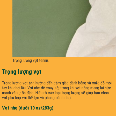
Trọng lượng vợt tennis
Trọng lượng vợt
Trọng lượng vợt ảnh hưởng đến cảm giác đánh bóng và mức độ mỏi
tay khi chơi lâu. Vợt nhẹ dễ xoay sở, trong khi vợt nặng mang lại sức
mạnh và sự ổn định. Hiểu rõ các loại trọng lượng sẽ giúp bạn chọn
vợt phù hợp với thể lực và phong cách chơi.
Vợt nhẹ (dưới 10 oz/283g)