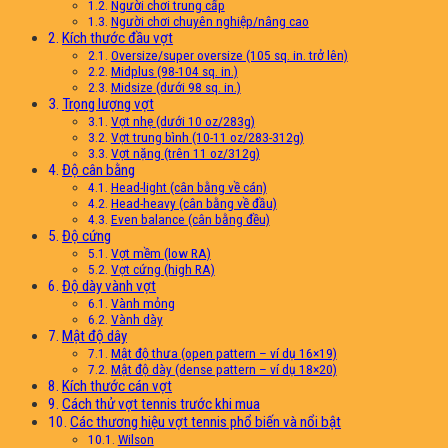
Người chơi trung cấp
Người chơi chuyên nghiệp/nâng cao
Kích thước đầu vợt
Oversize/super oversize (105 sq. in. trở lên)
Midplus (98-104 sq. in.)
Midsize (dưới 98 sq. in.)
Trọng lượng vợt
Vợt nhẹ (dưới 10 oz/283g)
Vợt trung bình (10-11 oz/283-312g)
Vợt nặng (trên 11 oz/312g)
Độ cân bằng
Head-light (cân bằng về cán)
Head-heavy (cân bằng về đầu)
Even balance (cân bằng đều)
Độ cứng
Vợt mềm (low RA)
Vợt cứng (high RA)
Độ dày vành vợt
Vành mỏng
Vành dày
Mật độ dây
Mật độ thưa (open pattern – ví dụ 16×19)
Mật độ dày (dense pattern – ví dụ 18×20)
Kích thước cán vợt
Cách thử vợt tennis trước khi mua
Các thương hiệu vợt tennis phổ biến và nổi bật
Wilson