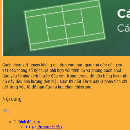
Cách chọn vợt tennis không chỉ dựa vào cảm giác mà còn cần xem
xét các thông số kỹ thuật phù hợp với trình độ và phong cách chơi.
Các yếu tố như kích thước đầu vợt, trọng lượng, độ cân bằng hay mật
độ dây đều ảnh hưởng đến hiệu suất thi đấu. Dưới đây là phân tích chi
tiết từng yếu tố để bạn đưa ra lựa chọn chính xác.
Nội dung
Trình độ chơi
Người mới bắt đầu