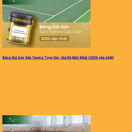
Bảng Giá Sơn Sân Tennis Trọn Gói, Giá Rẻ Mới Nhất (2026 cập nhật)