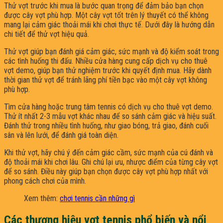
Thử vợt trước khi mua là bước quan trọng để đảm bảo bạn chọn
được cây vợt phù hợp. Một cây vợt tốt trên lý thuyết có thể không
mang lại cảm giác thoải mái khi chơi thực tế. Dưới đây là hướng dẫn
chi tiết để thử vợt hiệu quả.
Thử vợt giúp bạn đánh giá cảm giác, sức mạnh và độ kiểm soát trong
các tình huống thi đấu. Nhiều cửa hàng cung cấp dịch vụ cho thuê
vợt demo, giúp bạn thử nghiệm trước khi quyết định mua. Hãy dành
thời gian thử vợt để tránh lãng phí tiền bạc vào một cây vợt không
phù hợp.
Tìm cửa hàng hoặc trung tâm tennis có dịch vụ cho thuê vợt demo.
Thử ít nhất 2-3 mẫu vợt khác nhau để so sánh cảm giác và hiệu suất.
Đánh thử trong nhiều tình huống, như giao bóng, trả giao, đánh cuối
sân và lên lưới, để đánh giá toàn diện.
Khi thử vợt, hãy chú ý đến cảm giác cầm, sức mạnh của cú đánh và
độ thoải mái khi chơi lâu. Ghi chú lại ưu, nhược điểm của từng cây vợt
để so sánh. Điều này giúp bạn chọn được cây vợt phù hợp nhất với
phong cách chơi của mình.
Xem thêm:
chơi tennis cần những gì
Các thương hiệu vợt tennis phổ biến và nổi