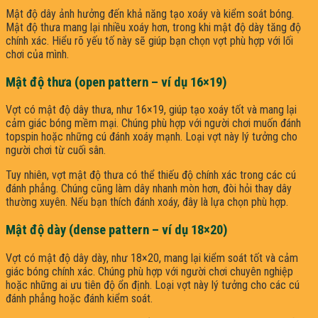
Mật độ dây ảnh hưởng đến khả năng tạo xoáy và kiểm soát bóng.
Mật độ thưa mang lại nhiều xoáy hơn, trong khi mật độ dày tăng độ
chính xác. Hiểu rõ yếu tố này sẽ giúp bạn chọn vợt phù hợp với lối
chơi của mình.
Mật độ thưa (open pattern – ví dụ 16×19)
Vợt có mật độ dây thưa, như 16×19, giúp tạo xoáy tốt và mang lại
cảm giác bóng mềm mại. Chúng phù hợp với người chơi muốn đánh
topspin hoặc những cú đánh xoáy mạnh. Loại vợt này lý tưởng cho
người chơi từ cuối sân.
Tuy nhiên, vợt mật độ thưa có thể thiếu độ chính xác trong các cú
đánh phẳng. Chúng cũng làm dây nhanh mòn hơn, đòi hỏi thay dây
thường xuyên. Nếu bạn thích đánh xoáy, đây là lựa chọn phù hợp.
Mật độ dày (dense pattern – ví dụ 18×20)
Vợt có mật độ dây dày, như 18×20, mang lại kiểm soát tốt và cảm
giác bóng chính xác. Chúng phù hợp với người chơi chuyên nghiệp
hoặc những ai ưu tiên độ ổn định. Loại vợt này lý tưởng cho các cú
đánh phẳng hoặc đánh kiểm soát.