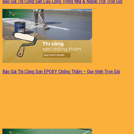
Báo Giá Thi Công Sân Cầu Lông Trong Nhà & Ngoài Trời Trọn Gói
Báo Giá Thi Công Sơn EPOXY Chống Thấm – Quy trình Trọn Gói