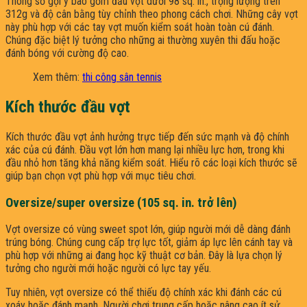
Thông số gợi ý bao gồm đầu vợt dưới 98 sq. in., trọng lượng trên
312g và độ cân bằng tùy chỉnh theo phong cách chơi. Những cây vợt
này phù hợp với các tay vợt muốn kiểm soát hoàn toàn cú đánh.
Chúng đặc biệt lý tưởng cho những ai thường xuyên thi đấu hoặc
đánh bóng với cường độ cao.
Xem thêm:
thi công sân tennis
Kích thước đầu vợt
Kích thước đầu vợt ảnh hưởng trực tiếp đến sức mạnh và độ chính
xác của cú đánh. Đầu vợt lớn hơn mang lại nhiều lực hơn, trong khi
đầu nhỏ hơn tăng khả năng kiểm soát. Hiểu rõ các loại kích thước sẽ
giúp bạn chọn vợt phù hợp với mục tiêu chơi.
Oversize/super oversize (105 sq. in. trở lên)
Vợt oversize có vùng sweet spot lớn, giúp người mới dễ dàng đánh
trúng bóng. Chúng cung cấp trợ lực tốt, giảm áp lực lên cánh tay và
phù hợp với những ai đang học kỹ thuật cơ bản. Đây là lựa chọn lý
tưởng cho người mới hoặc người có lực tay yếu.
Tuy nhiên, vợt oversize có thể thiếu độ chính xác khi đánh các cú
xoáy hoặc đánh mạnh. Người chơi trung cấp hoặc nâng cao ít sử