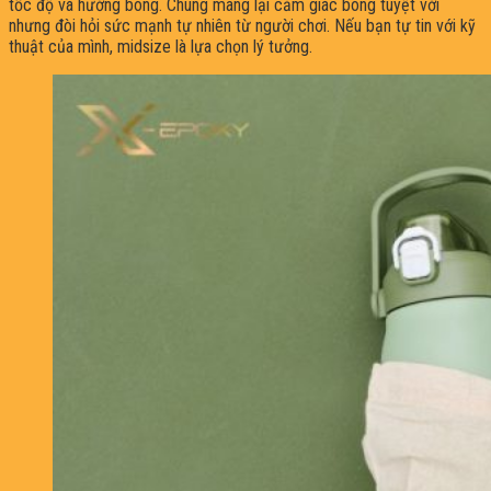
tốc độ và hướng bóng. Chúng mang lại cảm giác bóng tuyệt vời
nhưng đòi hỏi sức mạnh tự nhiên từ người chơi. Nếu bạn tự tin với kỹ
thuật của mình, midsize là lựa chọn lý tưởng.