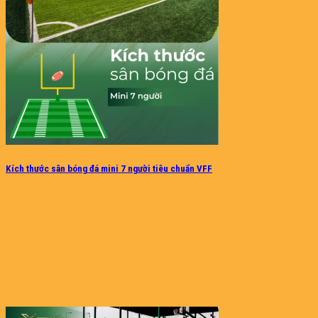
Kích thước sân bóng đá mini 7 người tiêu chuẩn VFF