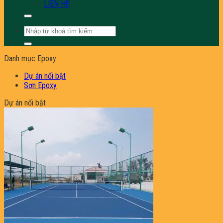
LIÊN HỆ
Tìm
kiếm:
Danh mục Epoxy
Dự án nổi bật
Sơn Epoxy
Dự án nổi bật