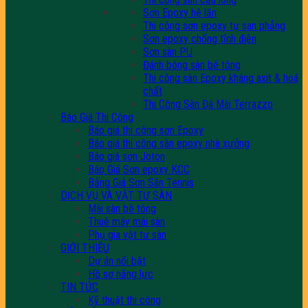
Sơn Epoxy hệ lăn
Thi công sơn epoxy tự san phẳng
Sơn epoxy chống tĩnh điện
Sơn sàn PU
Đánh bóng sàn bê tông
Thi công sàn Epoxy kháng axit & hoá
chất
Thi Công Sàn Đá Mài Terrazzo
Báo Giá Thi Công
Báo giá thi công sơn Epoxy
Báo giá thi công sàn epoxy nhà xưởng
Báo giá sơn Joton
Báo Giá Sơn epoxy KCC
Bảng Giá Sơn Sân Tennis
DỊCH VỤ VÀ VẬT TƯ SÀN
Mài sàn bê tông
Thuê máy mài sàn
Phụ gia vật tư sàn
GIỚI THIỆU
Dự án nổi bật
Hồ sơ năng lực
TIN TỨC
Kỹ thuật thi công