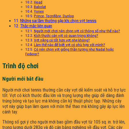
Head
Babolat
Yonex
Prince, Tecnifibre, Dunlop
Những sai lầm thường gặp khi chọn vợt tennis
Thắc mắc liên quan
Người mới chơi nên chọn vợt có thông số như thế nào?
Kích thước cán vợt có quan trọng không?
Vợt nặng có tốt hơn vợt nhẹ không?
Làm thế nào để biết vợt có phù hợp với mình?
Có nên chọn vợt giống thần tượng như Nadal hoặc
Federer?
Trình độ chơi
Người mới bắt đầu
Người mới chơi tennis thường cần cây vợt dễ kiểm soát và hỗ trợ lực
tốt. Vợt có kích thước đầu lớn và trọng lượng nhẹ giúp dễ dàng đánh
trúng bóng và tạo lực mà không cần kỹ thuật phức tạp. Những cây
vợt này giúp bạn làm quen với môn thể thao mà không gây áp lực lên
cánh tay.
Thông số gợi ý cho người mới bao gồm đầu vợt từ 105 sq. in. trở lên,
trọng lượng dưới 283g và độ cân bằng nghiêng về đầu vợt. Các cây