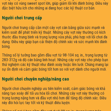
vợt này có vùng sweet spot lớn, giúp giảm lỗi khi đánh bóng. Điều này
đặc biệt hữu ích cho những ai đang học các kỹ thuật cơ bản.
Người chơi trung cấp
Người chơi trung cấp cần một cây vợt cân bằng giữa sức mạnh và
kiểm soát để phát triển kỹ thuật. Những cây vợt này thường có kích
thước đầu trung bình và trọng lượng vừa phải, phù hợp với lối chơi đa
dạng. Điều này giúp bạn cải thiện độ chính xác và sức mạnh khi đánh
bóng.
Thông số lý tưởng bao gồm đầu vợt từ 98-104 sq. in., trọng lượng từ
283-312g và độ cân bằng linh hoạt. Những cây vợt này cho phép bạn
thử nghiệm các kỹ thuật như đánh xoáy hoặc lên lưới. Chúng mang lại
sự ổn định và cảm giác bóng tốt hơn so với vợt dành cho người mới.
Người chơi chuyên nghiệp/nâng cao
Người chơi chuyên nghiệp ưu tiên kiểm soát, cảm giác bóng và khả
năng tạo xoáy để tối ưu hóa lối chơi. Những cây vợt này thường có
trọng lượng nặng hơn và đầu vợt nhỏ hơn để tăng độ chính xác. Điều
này đòi hỏi lực tay tốt và kỹ thuật điêu luyện.