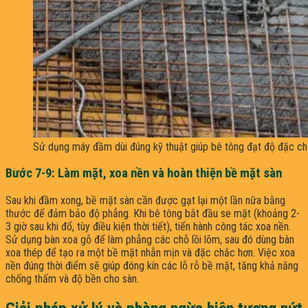
Sử dụng máy đầm dùi đúng kỹ thuật giúp bê tông đạt độ đặc chắ
Bước 7-9: Làm mặt, xoa nền và hoàn thiện bề mặt sàn
Sau khi đầm xong, bề mặt sàn cần được gạt lại một lần nữa bằng
thước để đảm bảo độ phẳng. Khi bê tông bắt đầu se mặt (khoảng 2-
3 giờ sau khi đổ, tùy điều kiện thời tiết), tiến hành công tác xoa nền.
Sử dụng bàn xoa gỗ để làm phẳng các chỗ lồi lõm, sau đó dùng bàn
xoa thép để tạo ra một bề mặt nhẵn mịn và đặc chắc hơn. Việc xoa
nền đúng thời điểm sẽ giúp đóng kín các lỗ rỗ bề mặt, tăng khả năng
chống thấm và độ bền cho sàn.