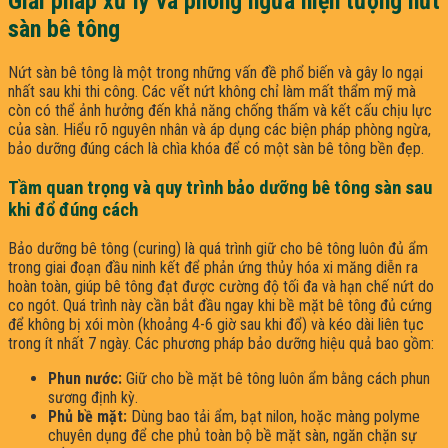
Giải pháp xử lý và phòng ngừa hiện tượng nứt
sàn bê tông
Nứt sàn bê tông là một trong những vấn đề phổ biến và gây lo ngại
nhất sau khi thi công. Các vết nứt không chỉ làm mất thẩm mỹ mà
còn có thể ảnh hưởng đến khả năng chống thấm và kết cấu chịu lực
của sàn. Hiểu rõ nguyên nhân và áp dụng các biện pháp phòng ngừa,
bảo dưỡng đúng cách là chìa khóa để có một sàn bê tông bền đẹp.
Tầm quan trọng và quy trình bảo dưỡng bê tông sàn sau
khi đổ đúng cách
Bảo dưỡng bê tông (curing) là quá trình giữ cho bê tông luôn đủ ẩm
trong giai đoạn đầu ninh kết để phản ứng thủy hóa xi măng diễn ra
hoàn toàn, giúp bê tông đạt được cường độ tối đa và hạn chế nứt do
co ngót. Quá trình này cần bắt đầu ngay khi bề mặt bê tông đủ cứng
để không bị xói mòn (khoảng 4-6 giờ sau khi đổ) và kéo dài liên tục
trong ít nhất 7 ngày. Các phương pháp bảo dưỡng hiệu quả bao gồm:
Phun nước:
Giữ cho bề mặt bê tông luôn ẩm bằng cách phun
sương định kỳ.
Phủ bề mặt:
Dùng bao tải ẩm, bạt nilon, hoặc màng polyme
chuyên dụng để che phủ toàn bộ bề mặt sàn, ngăn chặn sự