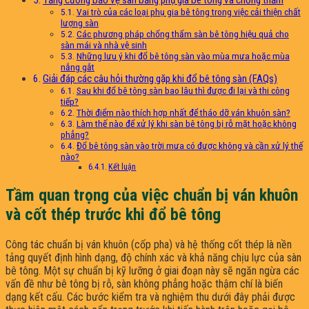
Vai trò của các loại phụ gia bê tông trong việc cải thiện chất
lượng sàn
Các phương pháp chống thấm sàn bê tông hiệu quả cho
sàn mái và nhà vệ sinh
Những lưu ý khi đổ bê tông sàn vào mùa mưa hoặc mùa
nắng gắt
Giải đáp các câu hỏi thường gặp khi đổ bê tông sàn (FAQs)
Sau khi đổ bê tông sàn bao lâu thì được đi lại và thi công
tiếp?
Thời điểm nào thích hợp nhất để tháo dỡ ván khuôn sàn?
Làm thế nào để xử lý khi sàn bê tông bị rỗ mặt hoặc không
phẳng?
Đổ bê tông sàn vào trời mưa có được không và cần xử lý thế
nào?
Kết luận
Tầm quan trọng của việc chuẩn bị ván khuôn
và cốt thép trước khi đổ bê tông
Công tác chuẩn bị ván khuôn (cốp pha) và hệ thống cốt thép là nền
tảng quyết định hình dạng, độ chính xác và khả năng chịu lực của sàn
bê tông. Một sự chuẩn bị kỹ lưỡng ở giai đoạn này sẽ ngăn ngừa các
vấn đề như bê tông bị rỗ, sàn không phẳng hoặc thậm chí là biến
dạng kết cấu. Các bước kiểm tra và nghiệm thu dưới đây phải được