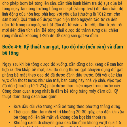
cho phép bơm bê tông lên sàn, cần tiến hành kiểm tra độ sụt của bê
tông ngay tại công trường bằng nón sụt (slump test) để đảm bảo độ
linh động của hỗn hợp phù hợp với yêu cầu (thường là 10±2 cm cho
sàn bơm). Quá trình đổ được thực hiện theo nguyên tắc từ xa đến
gần, từ trong ra ngoài, và bắt đầu đổ từ các vị trí cột, dầm trước rồi
mới đến diện tích sàn. Bê tông phải được đổ thành từng dải, chiều
rộng mỗi dải khoảng 1-2m để dễ dàng san gạt và đầm.
Bước 4-6: Kỹ thuật san gạt, tạo độ dốc (nếu cần) và đầm
bê tông
Ngay sau khi bê tông được đổ xuống, cần dùng cào, xẻng để san hỗn
hợp ra đều khắp bề mặt, sau đó dùng thước gạt chuyên dụng để gạt
phẳng bề mặt theo cao độ đã được đánh dấu trước. Đối với các khu
vực cần thoát nước như sàn mái, ban công hay nhà vệ sinh, việc tạo
độ dốc (thường từ 1-2%) phải được thực hiện ngay trong bước này.
Công đoạn quan trọng nhất là đầm bê tông bằng máy đầm dùi. Kỹ
thuật đầm đúng cách bao gồm:
Đưa đầu dùi vào trong khối bê tông theo phương thẳng đứng.
Thời gian đầm tại mỗi vị trí khoảng 20-30 giây, cho đến khi vữa
bê tông nổi lên bề mặt và không còn bọt khí thoát ra.
Khoảng cách di chuyển giữa các lần đầm không vượt quá 1.5