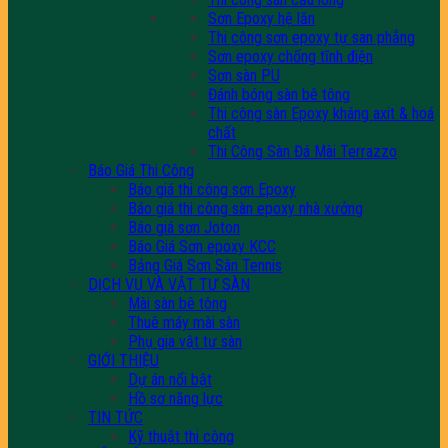
Sơn Epoxy hệ lăn
Thi công sơn epoxy tự san phẳng
Sơn epoxy chống tĩnh điện
Sơn sàn PU
Đánh bóng sàn bê tông
Thi công sàn Epoxy kháng axit & hoá
chất
Thi Công Sàn Đá Mài Terrazzo
Báo Giá Thi Công
Báo giá thi công sơn Epoxy
Báo giá thi công sàn epoxy nhà xưởng
Báo giá sơn Joton
Báo Giá Sơn epoxy KCC
Bảng Giá Sơn Sân Tennis
DỊCH VỤ VÀ VẬT TƯ SÀN
Mài sàn bê tông
Thuê máy mài sàn
Phụ gia vật tư sàn
GIỚI THIỆU
Dự án nổi bật
Hồ sơ năng lực
TIN TỨC
Kỹ thuật thi công