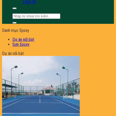
LIÊN HỆ
Tìm
kiếm:
Danh mục Epoxy
Dự án nổi bật
Sơn Epoxy
Dự án nổi bật