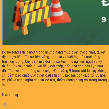
Đổ bê tông sàn là một trong những hạng mục quan trọng nhất, quyết
định trực tiếp đến sự bền vững, an toàn và tuổi thọ của mọi công
trình xây dựng. Quy trình này đòi hỏi sự tuân thủ nghiêm ngặt về kỹ
thuật, từ khâu chuẩn bị vật liệu, cốt thép, cốp pha cho đến kỹ thuật
đổ, đầm và bảo dưỡng sau cùng. Nắm vững 9 bước cốt lõi này không
chỉ đảm bảo chất lượng kết cấu sàn chịu lực mà còn giúp tối ưu hóa
chi phí và ngăn ngừa các sự cố nứt, thấm không đáng có trong tương
lai.
Nội dung