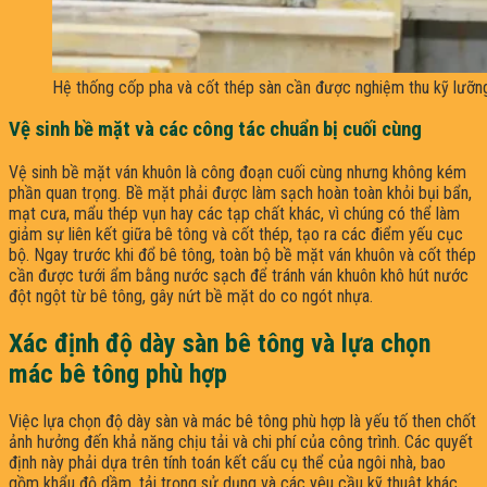
Hệ thống cốp pha và cốt thép sàn cần được nghiệm thu kỹ lưỡng
Vệ sinh bề mặt và các công tác chuẩn bị cuối cùng
Vệ sinh bề mặt ván khuôn là công đoạn cuối cùng nhưng không kém
phần quan trọng. Bề mặt phải được làm sạch hoàn toàn khỏi bụi bẩn,
mạt cưa, mẩu thép vụn hay các tạp chất khác, vì chúng có thể làm
giảm sự liên kết giữa bê tông và cốt thép, tạo ra các điểm yếu cục
bộ. Ngay trước khi đổ bê tông, toàn bộ bề mặt ván khuôn và cốt thép
cần được tưới ẩm bằng nước sạch để tránh ván khuôn khô hút nước
đột ngột từ bê tông, gây nứt bề mặt do co ngót nhựa.
Xác định độ dày sàn bê tông và lựa chọn
mác bê tông phù hợp
Việc lựa chọn độ dày sàn và mác bê tông phù hợp là yếu tố then chốt
ảnh hưởng đến khả năng chịu tải và chi phí của công trình. Các quyết
định này phải dựa trên tính toán kết cấu cụ thể của ngôi nhà, bao
gồm khẩu độ dầm, tải trọng sử dụng và các yêu cầu kỹ thuật khác.