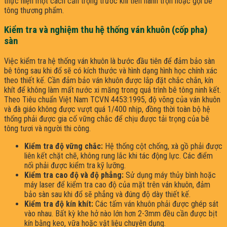
thực hiện một cách cẩn trọng trước khi tiến hành trộn hoặc gọi bê
tông thương phẩm.
Kiểm tra và nghiệm thu hệ thống ván khuôn (cốp pha)
sàn
Việc kiểm tra hệ thống ván khuôn là bước đầu tiên để đảm bảo sàn
bê tông sau khi đổ sẽ có kích thước và hình dạng hình học chính xác
theo thiết kế. Cần đảm bảo ván khuôn được lắp đặt chắc chắn, kín
khít để không làm mất nước xi măng trong quá trình bê tông ninh kết.
Theo Tiêu chuẩn Việt Nam TCVN 4453:1995, độ võng của ván khuôn
và đà giáo không được vượt quá 1/400 nhịp, đồng thời toàn bộ hệ
thống phải được gia cố vững chắc để chịu được tải trọng của bê
tông tươi và người thi công.
Kiểm tra độ vững chắc:
Hệ thống cột chống, xà gồ phải được
liên kết chặt chẽ, không rung lắc khi tác động lực. Các điểm
nối phải được kiểm tra kỹ lưỡng.
Kiểm tra cao độ và độ phẳng:
Sử dụng máy thủy bình hoặc
máy laser để kiểm tra cao độ của mặt trên ván khuôn, đảm
bảo sàn sau khi đổ sẽ phẳng và đúng độ dày thiết kế.
Kiểm tra độ kín khít:
Các tấm ván khuôn phải được ghép sát
vào nhau. Bất kỳ khe hở nào lớn hơn 2-3mm đều cần được bịt
kín bằng keo, vữa hoặc vật liệu chuyên dụng.