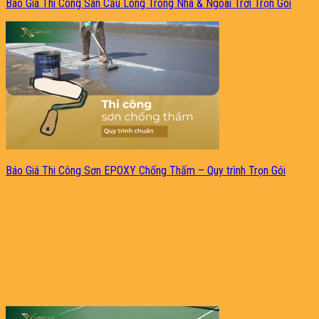
Báo Giá Thi Công Sân Cầu Lông Trong Nhà & Ngoài Trời Trọn Gói
Báo Giá Thi Công Sơn EPOXY Chống Thấm – Quy trình Trọn Gói