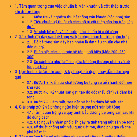
Tầm quan trọng của việc chuẩn bị ván khuôn và cốt thép trước
khi đổ bê tông
Kiểm tra và nghiệm thu hệ thống ván khuôn (cốp pha) sàn
Tiêu chuẩn kỹ thuật và cách bố trí cốt thép sàn lớp trên, lớp
dưới
Vệ sinh bề mặt và các công tác chuẩn bị cuối cùng
Xác định độ dày sàn bê tông và lựa chọn mác bê tông phù hợp
Đổ bê tông sàn dày bao nhiêu là đạt tiêu chuẩn cho nhà
dân dụng?
Phân biệt các loại mác bê tông phổ biến (Mác 200, 250,
300)
So sánh ưu nhược điểm giữa bê tông thương phẩm và bê
tông tự trộn
Quy trình 9 bước thi công & kỹ thuật sử dụng máy đầm dùi hiệu
quả
Bước 1-3: Kiểm tra chất lượng bê tông và tiến hành đổ theo
khu vực
Bước 4-6: Kỹ thuật san gạt, tạo độ dốc (nếu cần) và đầm bê
tông
Bước 7-9: Làm mặt, xoa nền và hoàn thiện bề mặt sàn
Giải pháp xử lý và phòng ngừa hiện tượng nứt sàn bê tông
Tầm quan trọng và quy trình bảo dưỡng bê tông sàn sau khi
đổ đúng cách
Các nguyên nhân phổ biến gây ra tình trạng nứt sàn bê tông
Kỹ thuật chống nứt hiệu quả: Cắt ron, dùng phụ gia và che
phủ bề mặt
Tăng cường bảo vệ sàn bằng phụ gia bê tông và chống thấm