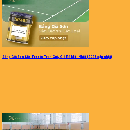
Bảng Giá Sơn Sân Tennis Trọn Gói, Giá Rẻ Mới Nhất (2026 cập nhật)