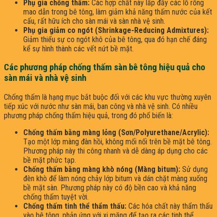
Phụ gia chống thấm:
Các hợp chất này lấp đầy các lỗ rỗng
mao dẫn trong bê tông, làm giảm khả năng thấm nước của kết
cấu, rất hữu ích cho sàn mái và sàn nhà vệ sinh.
Phụ gia giảm co ngót (Shrinkage-Reducing Admixtures):
Giảm thiểu sự co ngót khô của bê tông, qua đó hạn chế đáng
kể sự hình thành các vết nứt bề mặt.
Các phương pháp chống thấm sàn bê tông hiệu quả cho
sàn mái và nhà vệ sinh
Chống thấm là hạng mục bắt buộc đối với các khu vực thường xuyên
tiếp xúc với nước như sàn mái, ban công và nhà vệ sinh. Có nhiều
phương pháp chống thấm hiệu quả, trong đó phổ biến là:
Chống thấm bằng màng lỏng (Sơn/Polyurethane/Acrylic):
Tạo một lớp màng đàn hồi, không mối nối trên bề mặt bê tông.
Phương pháp này thi công nhanh và dễ dàng áp dụng cho các
bề mặt phức tạp.
Chống thấm bằng màng khò nóng (Màng bitum):
Sử dụng
đèn khò để làm nóng chảy lớp bitum và dán chặt màng xuống
bề mặt sàn. Phương pháp này có độ bền cao và khả năng
chống thấm tuyệt vời.
Chống thấm tinh thể thẩm thấu:
Các hóa chất này thẩm thấu
vào bê tông, phản ứng với xi măng để tạo ra các tinh thể