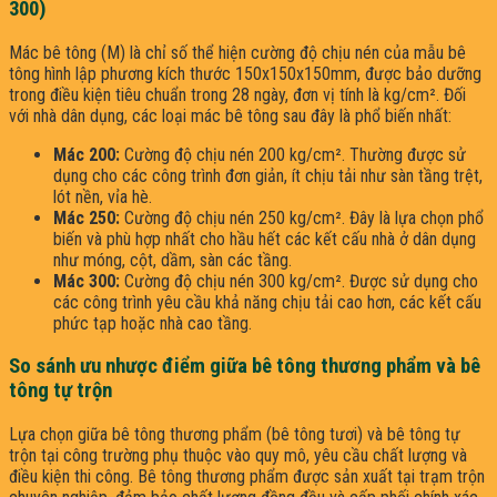
300)
Mác bê tông (M) là chỉ số thể hiện cường độ chịu nén của mẫu bê
tông hình lập phương kích thước 150x150x150mm, được bảo dưỡng
trong điều kiện tiêu chuẩn trong 28 ngày, đơn vị tính là kg/cm². Đối
với nhà dân dụng, các loại mác bê tông sau đây là phổ biến nhất:
Mác 200:
Cường độ chịu nén 200 kg/cm². Thường được sử
dụng cho các công trình đơn giản, ít chịu tải như sàn tầng trệt,
lót nền, vỉa hè.
Mác 250:
Cường độ chịu nén 250 kg/cm². Đây là lựa chọn phổ
biến và phù hợp nhất cho hầu hết các kết cấu nhà ở dân dụng
như móng, cột, dầm, sàn các tầng.
Mác 300:
Cường độ chịu nén 300 kg/cm². Được sử dụng cho
các công trình yêu cầu khả năng chịu tải cao hơn, các kết cấu
phức tạp hoặc nhà cao tầng.
So sánh ưu nhược điểm giữa bê tông thương phẩm và bê
tông tự trộn
Lựa chọn giữa bê tông thương phẩm (bê tông tươi) và bê tông tự
trộn tại công trường phụ thuộc vào quy mô, yêu cầu chất lượng và
điều kiện thi công. Bê tông thương phẩm được sản xuất tại trạm trộn