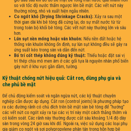
so với tốc độ nước thấm ngược lên bề mặt. Các vết nứt này
thường nông, nhỏ và xuất hiện ngẫu nhiên.
Co ngót khô (Drying Shrinkage Cracks):
Xảy ra sau một
thời gian dài khi bê tông đã cứng lại, do sự mất nước từ từ
trong toàn bộ khối bê tông. Các vết nứt này thường lớn và sâu
hơn.
Lún sụt nền móng hoặc ván khuôn:
Nếu nền đất hoặc hệ
thống ván khuôn không ổn định, sự lún sụt không đều sẽ gây ra
ứng suất kéo trong sàn và dẫn đến nứt.
Bố trí cốt thép không đúng kỹ thuật:
Thiếu hoặc đặt sai vị
trí thép chịu mô men âm ở các gối tựa là nguyên nhân phổ biến
gây nứt ở khu vực gần dầm, tường.
Kỹ thuật chống nứt hiệu quả: Cắt ron, dùng phụ gia và
che phủ bề mặt
Để chủ động kiểm soát và ngăn ngừa nứt, các kỹ thuật chuyên
nghiệp cần được áp dụng. Cắt ron (control joints) là phương pháp tạo
ra các đường rãnh có chủ đích trên bề mặt sàn bê tông để “hướng”
các vết nứt co ngót xảy ra tại các vị trí này một cách thẳng thớm và
có kiểm soát. Các rãnh này thường được cắt sâu khoảng 1/4 độ dày
sàn trong vòng 24 giờ sau khi đổ. Ngoài ra, việc sử dụng các loại phụ
gia giảm co ngót và sợi polypropylene phân tán trong hỗn hợp bê