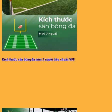
Kích thước sân bóng đá mini 7 người tiêu chuẩn VFF