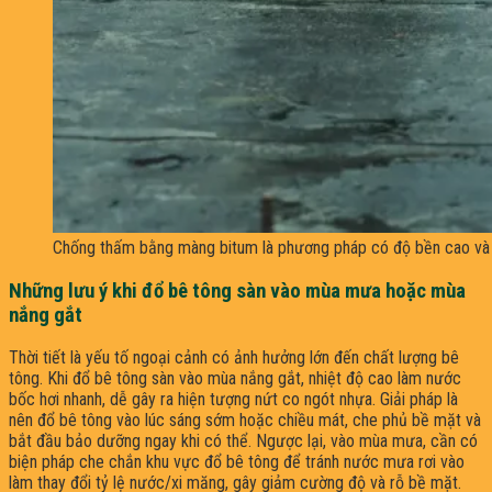
Chống thấm bằng màng bitum là phương pháp có độ bền cao và 
Những lưu ý khi đổ bê tông sàn vào mùa mưa hoặc mùa
nắng gắt
Thời tiết là yếu tố ngoại cảnh có ảnh hưởng lớn đến chất lượng bê
tông. Khi đổ bê tông sàn vào mùa nắng gắt, nhiệt độ cao làm nước
bốc hơi nhanh, dễ gây ra hiện tượng nứt co ngót nhựa. Giải pháp là
nên đổ bê tông vào lúc sáng sớm hoặc chiều mát, che phủ bề mặt và
bắt đầu bảo dưỡng ngay khi có thể. Ngược lại, vào mùa mưa, cần có
biện pháp che chắn khu vực đổ bê tông để tránh nước mưa rơi vào
làm thay đổi tỷ lệ nước/xi măng, gây giảm cường độ và rỗ bề mặt.