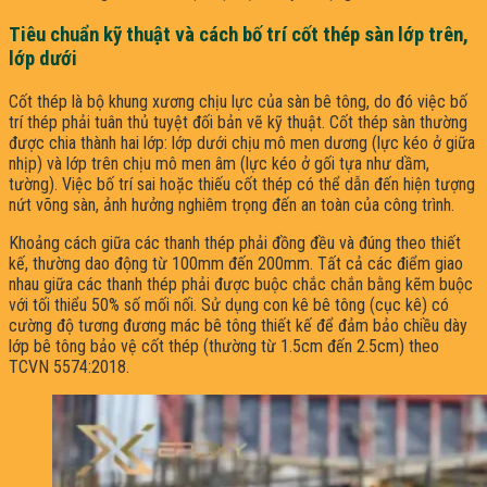
Tiêu chuẩn kỹ thuật và cách bố trí cốt thép sàn lớp trên,
lớp dưới
Cốt thép là bộ khung xương chịu lực của sàn bê tông, do đó việc bố
trí thép phải tuân thủ tuyệt đối bản vẽ kỹ thuật. Cốt thép sàn thường
được chia thành hai lớp: lớp dưới chịu mô men dương (lực kéo ở giữa
nhịp) và lớp trên chịu mô men âm (lực kéo ở gối tựa như dầm,
tường). Việc bố trí sai hoặc thiếu cốt thép có thể dẫn đến hiện tượng
nứt võng sàn, ảnh hưởng nghiêm trọng đến an toàn của công trình.
Khoảng cách giữa các thanh thép phải đồng đều và đúng theo thiết
kế, thường dao động từ 100mm đến 200mm. Tất cả các điểm giao
nhau giữa các thanh thép phải được buộc chắc chắn bằng kẽm buộc
với tối thiểu 50% số mối nối. Sử dụng con kê bê tông (cục kê) có
cường độ tương đương mác bê tông thiết kế để đảm bảo chiều dày
lớp bê tông bảo vệ cốt thép (thường từ 1.5cm đến 2.5cm) theo
TCVN 5574:2018.