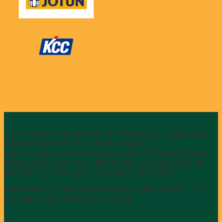
– Đơn vị thi công sơn sàn & sân thể thao hàng đầu – 10 năm đồng
hành cùng hàng nghìn công trình trên toàn quốc.
Chuyên thi công sơn epoxy, mài sàn bê tông, sân Pickleball, Tennis,
bóng rổ, bóng chuyền, nhà thi đấu đa năng… với hệ giải pháp toàn
diện, phù hợp mọi nhu cầu từ công nghiệp đến thể thao.
Cam kết mang đến giải pháp sàn bền đẹp, chuẩn kỹ thuật – tối ưu
hiệu năng sử dụng và thẩm mỹ công trình.