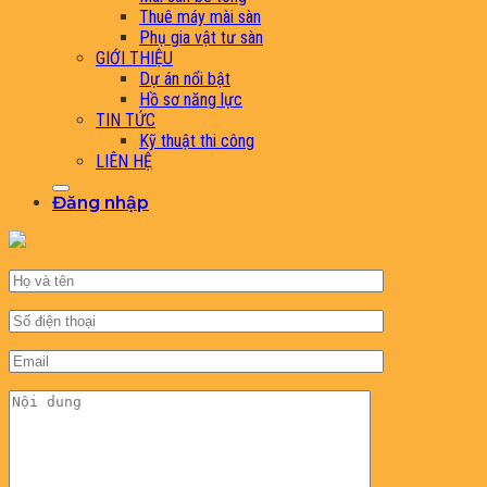
Thuê máy mài sàn
Phụ gia vật tư sàn
GIỚI THIỆU
Dự án nổi bật
Hồ sơ năng lực
TIN TỨC
Kỹ thuật thi công
LIÊN HỆ
Đăng nhập