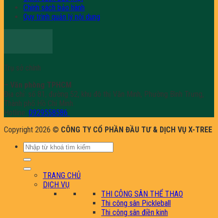
Chính sách bảo hành
Quy trình quản lý nội dung
Trụ sở chính
– Văn phòng TPHCM
Địa chỉ: số 81, đường 52, khu đô thị Văn Minh, Phường Bình Trưng,
Thành phố Hồ Chí Minh.
Hotline:
0929558586
Copyright 2026 ©
CÔNG TY CỔ PHẦN ĐẦU TƯ & DỊCH VỤ X-TREE
Tìm
kiếm:
TRANG CHỦ
DỊCH VỤ
THI CÔNG SÂN THỂ THAO
Thi công sân Pickleball
Thi công sân điền kinh