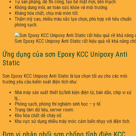
Tự san phẳng, dễ thi công, tạo bề mặt mịn, liền mạch.
Không dung môi, an toàn sức khỏe và môi trường.
Kháng hóa chất, chịu mài mòn tốt.
Thẩm mỹ cao, nhiều màu sắc lựa chọn, phù hợp với tiêu chuẩn
phòng sạch.
Sơn Epoxy KCC Unipoxy Anti Static rất hiệu quả về khả năng chốn
Ứng dụng của sơn Epoxy KCC Unipoxy Anti
Static
Sơn Epoxy KCC Unipoxy Anti Static là lựa chọn tối ưu cho các môi
trường yêu cầu kiểm soát điện tích như:
Nhà máy sản xuất thiết bị/linh kiện điện tử, bán dẫn, chip vi xử
lý,…
Phòng sạch, phòng thí nghiệm sinh học – y tế.
Trung tâm dữ liệu, server room.
Kho hóa chất dễ cháy nổ.
Khu vực sử dụng nhiều máy móc cảm biến nhạy với điện tích.
Đơn vị phân phối sơn chống tĩnh điện KCC