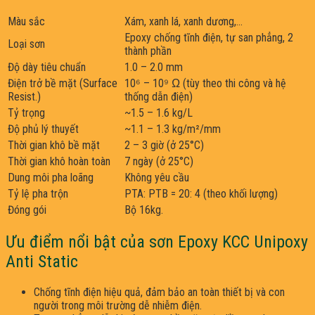
Màu sắc
Xám, xanh lá, xanh dương,…
Epoxy chống tĩnh điện, tự san phẳng, 2
Loại sơn
thành phần
Độ dày tiêu chuẩn
1.0 – 2.0 mm
Điện trở bề mặt (Surface
10⁶ – 10⁹ Ω (tùy theo thi công và hệ
Resist.)
thống dẫn điện)
Tỷ trọng
~1.5 – 1.6 kg/L
Độ phủ lý thuyết
~1.1 – 1.3 kg/m²/mm
Thời gian khô bề mặt
2 – 3 giờ (ở 25°C)
Thời gian khô hoàn toàn
7 ngày (ở 25°C)
Dung môi pha loãng
Không yêu cầu
Tỷ lệ pha trộn
PTA: PTB = 20: 4 (theo khối lượng)
Đóng gói
Bộ 16kg.
Ưu điểm nổi bật của sơn Epoxy KCC Unipoxy
Anti Static
Chống tĩnh điện hiệu quả, đảm bảo an toàn thiết bị và con
người trong môi trường dễ nhiễm điện.