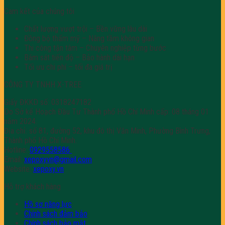
Cam kết của chúng tôi
Chất lượng vượt trội – Bền vững lâu dài
Đồng bộ thẩm mỹ – Nâng tầm không gian
Thi công tận tâm – Chuyên nghiệp từng bước
Bám sát tiến độ – Bảo hành dài hạn
Tối ưu chi phí – tối đa giá trị
CÔNG TY TNHH X-TREE
Giấy ĐKKD số: 0318247182
Do Sở kế Hoạch Đầu Tư Thành phố Hồ Chí Minh cấp: 08 tháng 01
năm 2024.
Địa chỉ: số 81, đường 52, khu đô thị Văn Minh, Phường Bình Trưng,
Thành phố Hồ Chí Minh.
Hotline:
0929558586
Email:
xepoxyvn@gmail.com
Website:
xepoxy.vn
Hỗ trợ khách hàng
Hồ sơ năng lực
Chính sách đảm bảo
Chính sách bảo mật