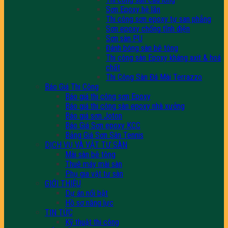
Sơn Epoxy hệ lăn
Thi công sơn epoxy tự san phẳng
Sơn epoxy chống tĩnh điện
Sơn sàn PU
Đánh bóng sàn bê tông
Thi công sàn Epoxy kháng axit & hoá
chất
Thi Công Sàn Đá Mài Terrazzo
Báo Giá Thi Công
Báo giá thi công sơn Epoxy
Báo giá thi công sàn epoxy nhà xưởng
Báo giá sơn Joton
Báo Giá Sơn epoxy KCC
Bảng Giá Sơn Sân Tennis
DỊCH VỤ VÀ VẬT TƯ SÀN
Mài sàn bê tông
Thuê máy mài sàn
Phụ gia vật tư sàn
GIỚI THIỆU
Dự án nổi bật
Hồ sơ năng lực
TIN TỨC
Kỹ thuật thi công