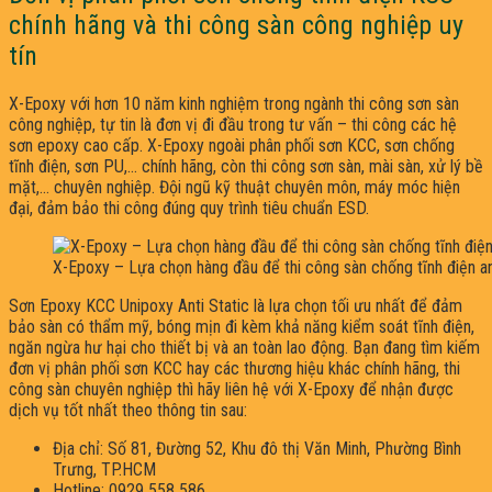
chính hãng và thi công sàn công nghiệp uy
tín
X-Epoxy với hơn 10 năm kinh nghiệm trong ngành thi công sơn sàn
công nghiệp, tự tin là đơn vị đi đầu trong tư vấn – thi công các hệ
sơn epoxy cao cấp. X-Epoxy ngoài phân phối sơn KCC, sơn chống
tĩnh điện, sơn PU,… chính hãng, còn thi công sơn sàn, mài sàn, xử lý bề
mặt,… chuyên nghiệp. Đội ngũ kỹ thuật chuyên môn, máy móc hiện
đại, đảm bảo thi công đúng quy trình tiêu chuẩn ESD.
X-Epoxy – Lựa chọn hàng đầu để thi công sàn chống tĩnh điện a
Sơn Epoxy KCC Unipoxy Anti Static là lựa chọn tối ưu nhất để đảm
bảo sàn có thẩm mỹ, bóng mịn đi kèm khả năng kiểm soát tĩnh điện,
ngăn ngừa hư hại cho thiết bị và an toàn lao động. Bạn đang tìm kiếm
đơn vị phân phối sơn KCC hay các thương hiệu khác chính hãng, thi
công sàn chuyên nghiệp thì hãy liên hệ với X-Epoxy để nhận được
dịch vụ tốt nhất theo thông tin sau:
Địa chỉ: Số 81, Đường 52, Khu đô thị Văn Minh, Phường Bình
Trưng, TP.HCM
Hotline: 0929 558 586