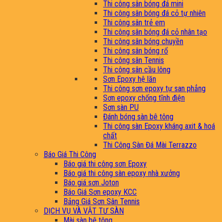
Thi công sân bóng đá mini
Thi công sân bóng đá cỏ tự nhiên
Thi công sân trẻ em
Thi công sân bóng đá cỏ nhân tạo
Thi công sân bóng chuyền
Thi công sân bóng rổ
Thi công sân Tennis
Thi công sân cầu lông
Sơn Epoxy hệ lăn
Thi công sơn epoxy tự san phẳng
Sơn epoxy chống tĩnh điện
Sơn sàn PU
Đánh bóng sàn bê tông
Thi công sàn Epoxy kháng axit & hoá
chất
Thi Công Sàn Đá Mài Terrazzo
Báo Giá Thi Công
Báo giá thi công sơn Epoxy
Báo giá thi công sàn epoxy nhà xưởng
Báo giá sơn Joton
Báo Giá Sơn epoxy KCC
Bảng Giá Sơn Sân Tennis
DỊCH VỤ VÀ VẬT TƯ SÀN
Mài sàn bê tông