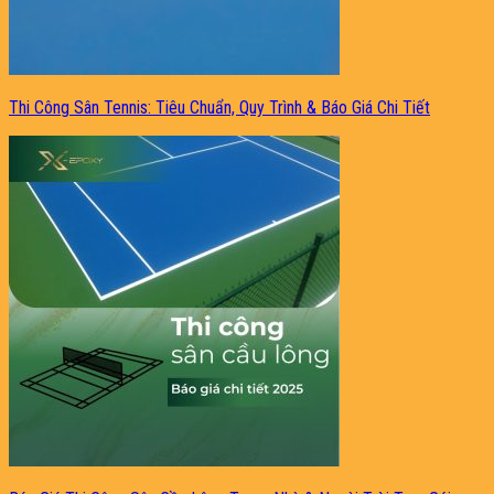
Thi Công Sân Tennis: Tiêu Chuẩn, Quy Trình & Báo Giá Chi Tiết