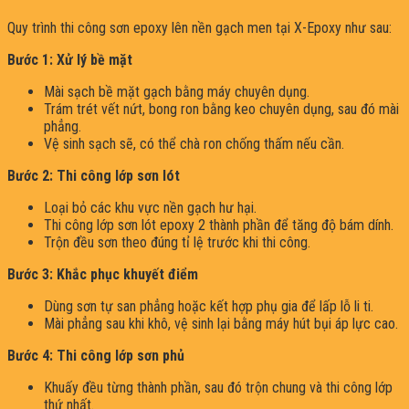
Quy trình thi công sơn epoxy lên nền gạch men tại X-Epoxy như sau:
Bước 1: Xử lý bề mặt
Mài sạch bề mặt gạch bằng máy chuyên dụng.
Trám trét vết nứt, bong ron bằng keo chuyên dụng, sau đó mài
phẳng.
Vệ sinh sạch sẽ, có thể chà ron chống thấm nếu cần.
Bước 2: Thi công lớp sơn lót
Loại bỏ các khu vực nền gạch hư hại.
Thi công lớp sơn lót epoxy 2 thành phần để tăng độ bám dính.
Trộn đều sơn theo đúng tỉ lệ trước khi thi công.
Bước 3: Khắc phục khuyết điểm
Dùng sơn tự san phẳng hoặc kết hợp phụ gia để lấp lỗ li ti.
Mài phẳng sau khi khô, vệ sinh lại bằng máy hút bụi áp lực cao.
Bước 4: Thi công lớp sơn phủ
Khuấy đều từng thành phần, sau đó trộn chung và thi công lớp
thứ nhất.