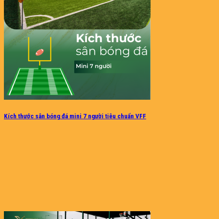
Kích thước sân bóng đá mini 7 người tiêu chuẩn VFF