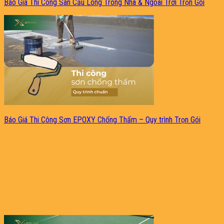
Báo Giá Thi Công Sân Cầu Lông Trong Nhà & Ngoài Trời Trọn Gói
Báo Giá Thi Công Sơn EPOXY Chống Thấm – Quy trình Trọn Gói