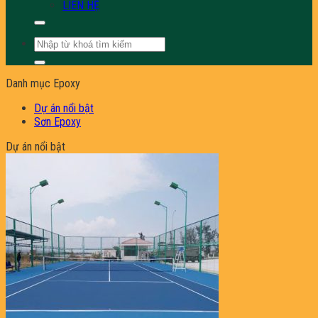
LIÊN HỆ
Tìm
kiếm:
Danh mục Epoxy
Dự án nổi bật
Sơn Epoxy
Dự án nổi bật