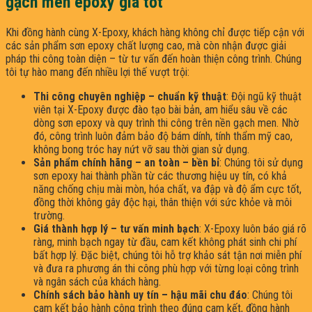
gạch men epoxy giá tốt
Khi đồng hành cùng X-Epoxy, khách hàng không chỉ được tiếp cận với
các sản phẩm sơn epoxy chất lượng cao, mà còn nhận được giải
pháp thi công toàn diện – từ tư vấn đến hoàn thiện công trình. Chúng
tôi tự hào mang đến nhiều lợi thế vượt trội:
Thi công chuyên nghiệp – chuẩn kỹ thuật
: Đội ngũ kỹ thuật
viên tại X-Epoxy được đào tạo bài bản, am hiểu sâu về các
dòng sơn epoxy và quy trình thi công trên nền gạch men. Nhờ
đó, công trình luôn đảm bảo độ bám dính, tính thẩm mỹ cao,
không bong tróc hay nứt vỡ sau thời gian sử dụng.
Sản phẩm chính hãng – an toàn – bền bỉ
: Chúng tôi sử dụng
sơn epoxy hai thành phần từ các thương hiệu uy tín, có khả
năng chống chịu mài mòn, hóa chất, va đập và độ ẩm cực tốt,
đồng thời không gây độc hại, thân thiện với sức khỏe và môi
trường.
Giá thành hợp lý – tư vấn minh bạch
: X-Epoxy luôn báo giá rõ
ràng, minh bạch ngay từ đầu, cam kết không phát sinh chi phí
bất hợp lý. Đặc biệt, chúng tôi hỗ trợ khảo sát tận nơi miễn phí
và đưa ra phương án thi công phù hợp với từng loại công trình
và ngân sách của khách hàng.
Chính sách bảo hành uy tín – hậu mãi chu đáo
: Chúng tôi
cam kết bảo hành công trình theo đúng cam kết, đồng hành