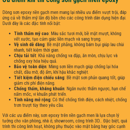
Dòng sơn epoxy nền gạch men mang lại nhiều ưu điểm vượt trội, đáp
ứng cả về thẩm mỹ lẫn độ bền cho các công trình dân dụng hiện đại.
Dưới đây là các đặc tính nổi bật:
Tính thẩm mỹ cao
: Màu sắc tươi mới, bề mặt mượt, không
vết xước, tạo cảm giác liền mạch và sang trọng.
Vệ sinh dễ dàng
: Bề mặt phẳng, không bám bụi giúp lau chùi
nhanh, tiết kiệm thời gian.
Chịu tải tốt
: Khả năng chống va đập, ăn mòn, chịu lực và
chống oxy hóa hiệu quả.
Bảo vệ toàn diện
: Màng sơn liền mạch giúp chống lại hóa
chất, dầu mỡ, độ ẩm, khí hậu khắc nghiệt.
Tiết kiệm điện chiếu sáng
: Bề mặt sơn phản quang tốt, giúp
giảm chi phí điện năng.
Chống thấm, kháng khuẩn
: Ngăn nước thấm ngược, hạn chế
nấm mốc, vi khuẩn phát triển.
Tính năng mở rộng
: Có thể chống tĩnh điện, cách nhiệt, chống
trơn trượt tùy theo yêu cầu.
Với các ưu điểm này, sơn epoxy trên nền gạch men là lựa chọn lý
tưởng cho văn phòng, nhà ở, showroom, công trình 3D… Đặc biệt, quá
trình thi công linh hoạt, không phụ thuộc vào mặt bằng hay góc cạnh