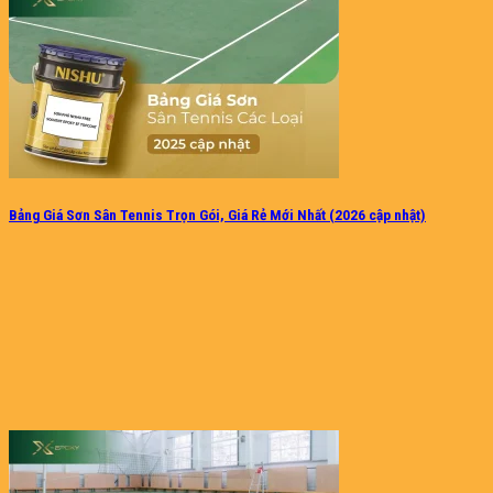
Bảng Giá Sơn Sân Tennis Trọn Gói, Giá Rẻ Mới Nhất (2026 cập nhật)