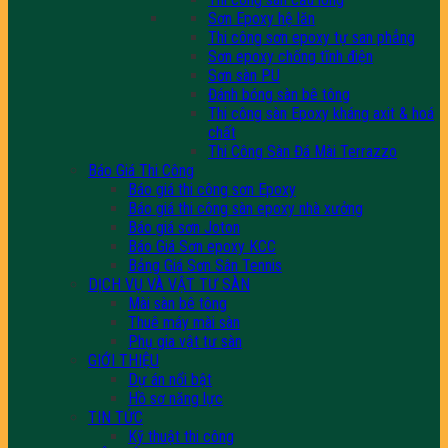
Sơn Epoxy hệ lăn
Thi công sơn epoxy tự san phẳng
Sơn epoxy chống tĩnh điện
Sơn sàn PU
Đánh bóng sàn bê tông
Thi công sàn Epoxy kháng axit & hoá
chất
Thi Công Sàn Đá Mài Terrazzo
Báo Giá Thi Công
Báo giá thi công sơn Epoxy
Báo giá thi công sàn epoxy nhà xưởng
Báo giá sơn Joton
Báo Giá Sơn epoxy KCC
Bảng Giá Sơn Sân Tennis
DỊCH VỤ VÀ VẬT TƯ SÀN
Mài sàn bê tông
Thuê máy mài sàn
Phụ gia vật tư sàn
GIỚI THIỆU
Dự án nổi bật
Hồ sơ năng lực
TIN TỨC
Kỹ thuật thi công