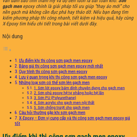
vẫn đảm bảo tính thẩm mỹ và độ bền luôn là bài toán khó.
Sơn
gạch men
epoxy chính là giải pháp tối ưu giúp “thay áo mới” cho
nền gạch mà không cần đục phá hay tháo dỡ. Nếu bạn đang tìm
kiếm phương pháp thi công nhanh, tiết kiệm và hiệu quả, hãy cùng
X-Epoxy tìm hiểu chi tiết trong bài viết dưới đây.
Nội dung
Ưu điểm khi thi công sơn gạch men epoxy
Bảng giá thi công sơn gạch men epoxy mới nhất
Quy trình thi công sơn gạch men epoxy
Lưu ý quan trọng khi thi công sơn gạch men epoxy
Những loại sơn có thể sơn lên gạch men
1. Sơn lót epoxy bám dính chuyên dụng cho gạch men
2. Sơn phủ epoxy hệ tự phẳng hoặc hệ lăn
3. Sơn PU (Polyurethane)
4. Sơn acrylic cho gạch men nội thất
5. Sơn chống trượt cho gạch men
Câu hỏi thường gặp khi sơn gạch men
X-Epoxy – Đơn vị cung cấp và thi công sơn gạch men epoxy giá
tốt
Ưu điểm khi thi công sơn gạch men epoxy