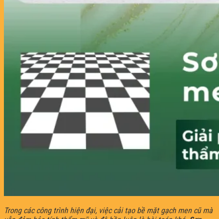
Trong các công trình hiện đại, việc cải tạo bề mặt gạch men cũ mà