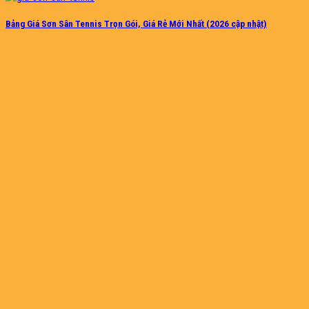
Bảng Giá Sơn Sân Tennis Trọn Gói, Giá Rẻ Mới Nhất (2026 cập nhật)