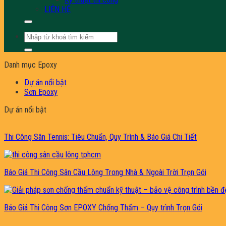
LIÊN HỆ
Tìm
kiếm:
Danh mục Epoxy
Dự án nổi bật
Sơn Epoxy
Dự án nổi bật
Thi Công Sân Tennis: Tiêu Chuẩn, Quy Trình & Báo Giá Chi Tiết
Báo Giá Thi Công Sân Cầu Lông Trong Nhà & Ngoài Trời Trọn Gói
Báo Giá Thi Công Sơn EPOXY Chống Thấm – Quy trình Trọn Gói