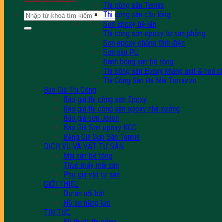
Thi công sân Tennis
Tìm
Thi công sân cầu lông
kiếm:
Sơn Epoxy hệ lăn
Thi công sơn epoxy tự san phẳng
Sơn epoxy chống tĩnh điện
Sơn sàn PU
Đánh bóng sàn bê tông
Thi công sàn Epoxy kháng axit & hoá c
Thi Công Sàn Đá Mài Terrazzo
Báo Giá Thi Công
Báo giá thi công sơn Epoxy
Báo giá thi công sàn epoxy nhà xưởng
Báo giá sơn Joton
Báo Giá Sơn epoxy KCC
Bảng Giá Sơn Sân Tennis
DỊCH VỤ VÀ VẬT TƯ SÀN
Mài sàn bê tông
Thuê máy mài sàn
Phụ gia vật tư sàn
GIỚI THIỆU
Dự án nổi bật
Hồ sơ năng lực
TIN TỨC
Kỹ thuật thi công