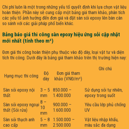
Chi phí luôn là một trong những yếu tố quyết định khi lựa chọn vật liệu
hoàn thiện. Phần này sẽ cung cấp một bảng giá tham khảo, phân tích
các yếu tố ảnh hưởng đến đơn giá và đặt sàn sỏi epoxy lên bàn cân
so sánh với các giải pháp phổ biến khác.
Bảng báo giá thi công sàn epoxy hiệu ứng sỏi cập nhật
mới nhất (tính theo m²)
Đơn giá thi công hoàn thiện phụ thuộc vào độ dày, loại vật tư và diện
tích thi công. Dưới đây là bảng giá tham khảo trên thị trường hiện nay:
Ghi chú
Độ
Đơn giá tham
Hạng mục thi công
dày
khảo (VNĐ/m²)
Sàn sỏi epoxy nội
3 – 5
850.000 –
Sử dụng sỏi tự nhiên,
thất
mm
1.400.000
epoxy trong suốt
8 –
Sàn sỏi epoxy ngoại
900.000 –
Yêu cầu lớp phủ chống
10
thất (Sỏi rửa)
1.600.000
UV
mm
Sàn sỏi thạch anh
5 – 8
1.500.000 –
Vật liệu nhập khẩu,
cao cấp
mm
2.500.000
màu sắc đa dạng