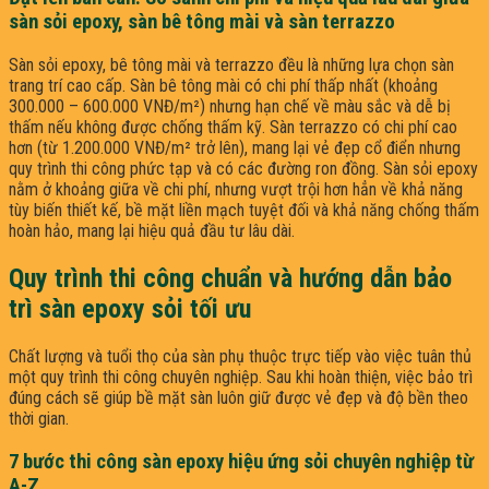
sàn sỏi epoxy, sàn bê tông mài và sàn terrazzo
Sàn sỏi epoxy, bê tông mài và terrazzo đều là những lựa chọn sàn
trang trí cao cấp. Sàn bê tông mài có chi phí thấp nhất (khoảng
300.000 – 600.000 VNĐ/m²) nhưng hạn chế về màu sắc và dễ bị
thấm nếu không được chống thấm kỹ. Sàn terrazzo có chi phí cao
hơn (từ 1.200.000 VNĐ/m² trở lên), mang lại vẻ đẹp cổ điển nhưng
quy trình thi công phức tạp và có các đường ron đồng. Sàn sỏi epoxy
nằm ở khoảng giữa về chi phí, nhưng vượt trội hơn hẳn về khả năng
tùy biến thiết kế, bề mặt liền mạch tuyệt đối và khả năng chống thấm
hoàn hảo, mang lại hiệu quả đầu tư lâu dài.
Quy trình thi công chuẩn và hướng dẫn bảo
trì sàn epoxy sỏi tối ưu
Chất lượng và tuổi thọ của sàn phụ thuộc trực tiếp vào việc tuân thủ
một quy trình thi công chuyên nghiệp. Sau khi hoàn thiện, việc bảo trì
đúng cách sẽ giúp bề mặt sàn luôn giữ được vẻ đẹp và độ bền theo
thời gian.
7 bước thi công sàn epoxy hiệu ứng sỏi chuyên nghiệp từ
A-Z