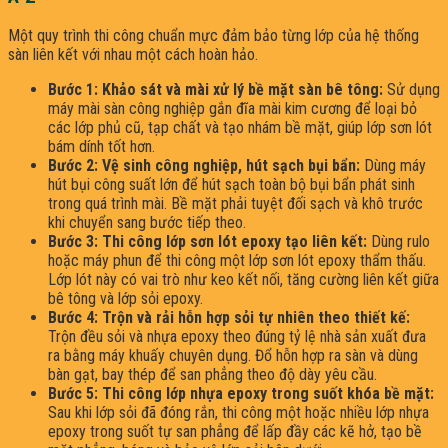
Một quy trình thi công chuẩn mực đảm bảo từng lớp của hệ thống
sàn liên kết với nhau một cách hoàn hảo.
Bước 1: Khảo sát và mài xử lý bề mặt sàn bê tông:
Sử dụng
máy mài sàn công nghiệp gắn đĩa mài kim cương để loại bỏ
các lớp phủ cũ, tạp chất và tạo nhám bề mặt, giúp lớp sơn lót
bám dính tốt hơn.
Bước 2: Vệ sinh công nghiệp, hút sạch bụi bẩn:
Dùng máy
hút bụi công suất lớn để hút sạch toàn bộ bụi bẩn phát sinh
trong quá trình mài. Bề mặt phải tuyệt đối sạch và khô trước
khi chuyển sang bước tiếp theo.
Bước 3: Thi công lớp sơn lót epoxy tạo liên kết:
Dùng rulo
hoặc máy phun để thi công một lớp sơn lót epoxy thẩm thấu.
Lớp lót này có vai trò như keo kết nối, tăng cường liên kết giữa
bê tông và lớp sỏi epoxy.
Bước 4: Trộn và rải hỗn hợp sỏi tự nhiên theo thiết kế:
Trộn đều sỏi và nhựa epoxy theo đúng tỷ lệ nhà sản xuất đưa
ra bằng máy khuấy chuyên dụng. Đổ hỗn hợp ra sàn và dùng
bàn gạt, bay thép để san phẳng theo độ dày yêu cầu.
Bước 5: Thi công lớp nhựa epoxy trong suốt khóa bề mặt:
Sau khi lớp sỏi đã đóng rắn, thi công một hoặc nhiều lớp nhựa
epoxy trong suốt tự san phẳng để lấp đầy các kẽ hở, tạo bề