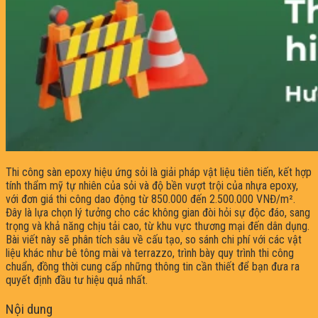
Thi công sàn epoxy hiệu ứng sỏi là giải pháp vật liệu tiên tiến, kết hợp
tính thẩm mỹ tự nhiên của sỏi và độ bền vượt trội của nhựa epoxy,
với đơn giá thi công dao động từ 850.000 đến 2.500.000 VNĐ/m².
Đây là lựa chọn lý tưởng cho các không gian đòi hỏi sự độc đáo, sang
trọng và khả năng chịu tải cao, từ khu vực thương mại đến dân dụng.
Bài viết này sẽ phân tích sâu về cấu tạo, so sánh chi phí với các vật
liệu khác như bê tông mài và terrazzo, trình bày quy trình thi công
chuẩn, đồng thời cung cấp những thông tin cần thiết để bạn đưa ra
quyết định đầu tư hiệu quả nhất.
Nội dung