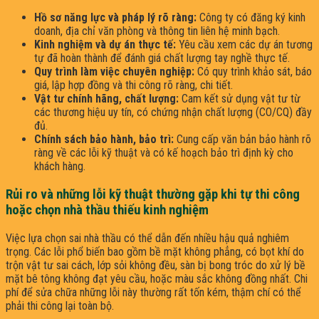
Hồ sơ năng lực và pháp lý rõ ràng:
Công ty có đăng ký kinh
doanh, địa chỉ văn phòng và thông tin liên hệ minh bạch.
Kinh nghiệm và dự án thực tế:
Yêu cầu xem các dự án tương
tự đã hoàn thành để đánh giá chất lượng tay nghề thực tế.
Quy trình làm việc chuyên nghiệp:
Có quy trình khảo sát, báo
giá, lập hợp đồng và thi công rõ ràng, chi tiết.
Vật tư chính hãng, chất lượng:
Cam kết sử dụng vật tư từ
các thương hiệu uy tín, có chứng nhận chất lượng (CO/CQ) đầy
đủ.
Chính sách bảo hành, bảo trì:
Cung cấp văn bản bảo hành rõ
ràng về các lỗi kỹ thuật và có kế hoạch bảo trì định kỳ cho
khách hàng.
Rủi ro và những lỗi kỹ thuật thường gặp khi tự thi công
hoặc chọn nhà thầu thiếu kinh nghiệm
Việc lựa chọn sai nhà thầu có thể dẫn đến nhiều hậu quả nghiêm
trọng. Các lỗi phổ biến bao gồm bề mặt không phẳng, có bọt khí do
trộn vật tư sai cách, lớp sỏi không đều, sàn bị bong tróc do xử lý bề
mặt bê tông không đạt yêu cầu, hoặc màu sắc không đồng nhất. Chi
phí để sửa chữa những lỗi này thường rất tốn kém, thậm chí có thể
phải thi công lại toàn bộ.