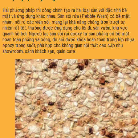
Hai phương pháp thi công chính tạo ra hai loại sàn với đặc tính bề
mặt và ứng dụng khác nhau. Sàn sỏi rửa (Pebble Wash) có bề mặt
nhám, nổi rõ các viên sỏi, mang lại khả năng chống trơn trượt tự
nhiên rất tốt, thường được ứng dụng cho lối đi, sân vườn, khu vực
quanh hồ bơi. Ngược lại, sàn sỏi rải epoxy tự san phẳng có bề mặt
hoàn toàn phẳng và bóng, do sỏi được khóa hoàn toàn trong lớp nhựa
epoxy trong suốt, phù hợp cho không gian nội thất cao cấp như
showroom, sảnh khách sạn, quán cafe.