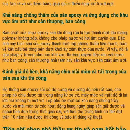
sỏi, tạo ra vô số điểm bám, giúp giảm thiểu nguy cơ trượt ngã.
Khả năng chống thấm của sàn epoxy và ứng dụng cho khu
vực ẩm ướt như sân thượng, ban công
Bản chất của nhựa epoxy sau khi đóng rắn là tạo thành một lớp màng
polymer không xốp, không cho phép nước và hơi ẩm xuyên qua. Đặc
tính này biến sàn sỏi epoxy thành một lớp chống thấm liền mạch, bảo
vệ kết cấu bê tông bên dưới khỏi sự xâm thực của nước. Vì vậy, nó là
giải pháp lý tưởng cho các khu vực thường xuyên tiếp xúc với nước
như ban công, sân thượng, nhà tắm hay sàn khu vực sản xuất ẩm ướt.
Đánh giá độ bền, khả năng chịu mài mòn và tải trọng của
sàn sau khi thi công
Hệ thống sàn epoxy sỏi có độ cứng và cường độ nén rất cao, cho
phép nó chịu được tải trọng nặng từ xe cộ, máy móc và mật độ đi lại
lớn mà không bị nứt vỡ. Lớp phủ bề mặt có khả năng chống trầy
xước và mài mòn từ các hoạt động hàng ngày, giúp sàn giữ được vẻ
ngoài bền đẹp trong thời gian dài, với tuổi thọ trung bình có thể đạt
trên 10 năm nếu được thi công và bảo trì đúng kỹ thuật.
Tiêu chí chọn nhà thầu uy tín và cam kết bảo