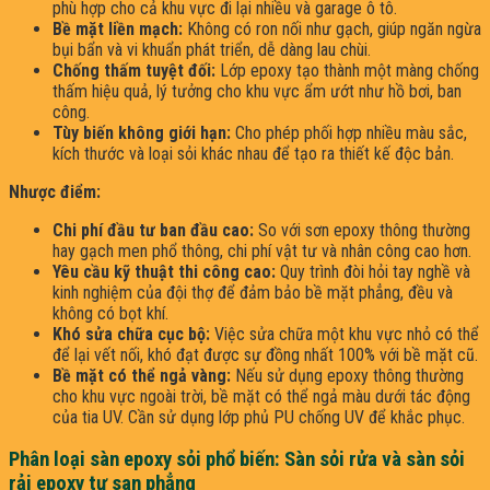
phù hợp cho cả khu vực đi lại nhiều và garage ô tô.
Bề mặt liền mạch:
Không có ron nối như gạch, giúp ngăn ngừa
bụi bẩn và vi khuẩn phát triển, dễ dàng lau chùi.
Chống thấm tuyệt đối:
Lớp epoxy tạo thành một màng chống
thấm hiệu quả, lý tưởng cho khu vực ẩm ướt như hồ bơi, ban
công.
Tùy biến không giới hạn:
Cho phép phối hợp nhiều màu sắc,
kích thước và loại sỏi khác nhau để tạo ra thiết kế độc bản.
Nhược điểm:
Chi phí đầu tư ban đầu cao:
So với sơn epoxy thông thường
hay gạch men phổ thông, chi phí vật tư và nhân công cao hơn.
Yêu cầu kỹ thuật thi công cao:
Quy trình đòi hỏi tay nghề và
kinh nghiệm của đội thợ để đảm bảo bề mặt phẳng, đều và
không có bọt khí.
Khó sửa chữa cục bộ:
Việc sửa chữa một khu vực nhỏ có thể
để lại vết nối, khó đạt được sự đồng nhất 100% với bề mặt cũ.
Bề mặt có thể ngả vàng:
Nếu sử dụng epoxy thông thường
cho khu vực ngoài trời, bề mặt có thể ngả màu dưới tác động
của tia UV. Cần sử dụng lớp phủ PU chống UV để khắc phục.
Phân loại sàn epoxy sỏi phổ biến: Sàn sỏi rửa và sàn sỏi
rải epoxy tự san phẳng