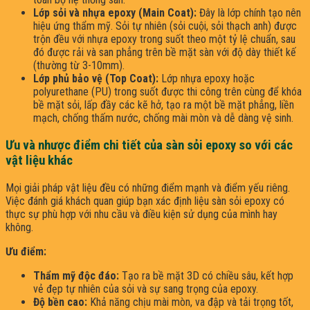
Lớp sỏi và nhựa epoxy (Main Coat):
Đây là lớp chính tạo nên
hiệu ứng thẩm mỹ. Sỏi tự nhiên (sỏi cuội, sỏi thạch anh) được
trộn đều với nhựa epoxy trong suốt theo một tỷ lệ chuẩn, sau
đó được rải và san phẳng trên bề mặt sàn với độ dày thiết kế
(thường từ 3-10mm).
Lớp phủ bảo vệ (Top Coat):
Lớp nhựa epoxy hoặc
polyurethane (PU) trong suốt được thi công trên cùng để khóa
bề mặt sỏi, lấp đầy các kẽ hở, tạo ra một bề mặt phẳng, liền
mạch, chống thấm nước, chống mài mòn và dễ dàng vệ sinh.
Ưu và nhược điểm chi tiết của sàn sỏi epoxy so với các
vật liệu khác
Mọi giải pháp vật liệu đều có những điểm mạnh và điểm yếu riêng.
Việc đánh giá khách quan giúp bạn xác định liệu sàn sỏi epoxy có
thực sự phù hợp với nhu cầu và điều kiện sử dụng của mình hay
không.
Ưu điểm:
Thẩm mỹ độc đáo:
Tạo ra bề mặt 3D có chiều sâu, kết hợp
vẻ đẹp tự nhiên của sỏi và sự sang trọng của epoxy.
Độ bền cao:
Khả năng chịu mài mòn, va đập và tải trọng tốt,