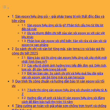
Sàn epoxy hiệu ứng sỏi – giải pháp trang trí nội thất độc đáo và
bền vững
Sàn epoxy hiệu ứng sỏi là gì? Phân tích cấu tạo từ lớp lót
đến bề mặt
Ưu và nhược điểm chi tiết của sàn sỏi epoxy so với các vật
liệu khác
Phân loại sàn epoxy sỏi phổ biến: Sàn sỏi rửa và sàn sỏi rải
epoxy tự san phẳng
So sánh chi phí với sàn bê tông mài, sàn terrazzo và báo giá thi
công chi tiết 2025
Bảng báo giá thi công sàn epoxy hiệu ứng sỏi cập nhật mới
nhất (tính theo m²)
Các yếu tố chính ảnh hưởng trực tiếp đến đơn giá: Diện tích,
loại sỏi, độ dày, hiện trạng bề mặt
Đặt lên bàn cân: So sánh chi phí và hiệu quả lâu dài giữa
sàn sỏi epoxy, sàn bê tông mài và sàn terrazzo
Quy trình thi công chuẩn và hướng dẫn bảo trì sàn epoxy sỏi tối
ưu
7 bước thi công sàn epoxy hiệu ứng sỏi chuyên nghiệp từ A-
Z
Hướng dẫn vệ sinh và bảo trì sàn epoxy hiệu ứng sỏi đúng
cách để đảm bảo tuổi thọ trên 10 năm
Tăng cường an toàn với giải pháp sơn chống trơn trượt và chống