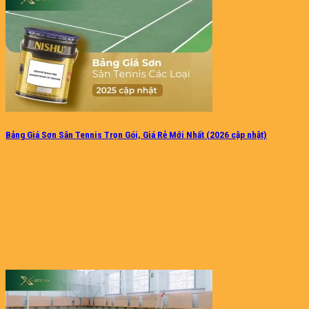
Bảng Giá Sơn Sân Tennis Trọn Gói, Giá Rẻ Mới Nhất (2026 cập nhật)