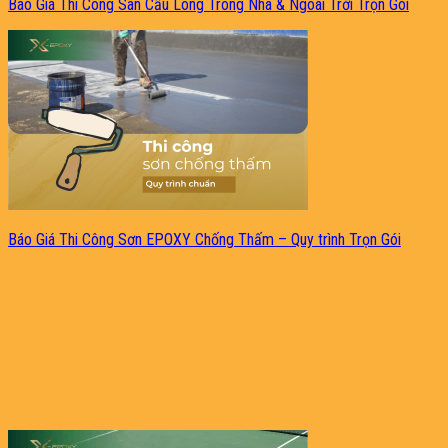
Báo Giá Thi Công Sân Cầu Lông Trong Nhà & Ngoài Trời Trọn Gói
Báo Giá Thi Công Sơn EPOXY Chống Thấm – Quy trình Trọn Gói