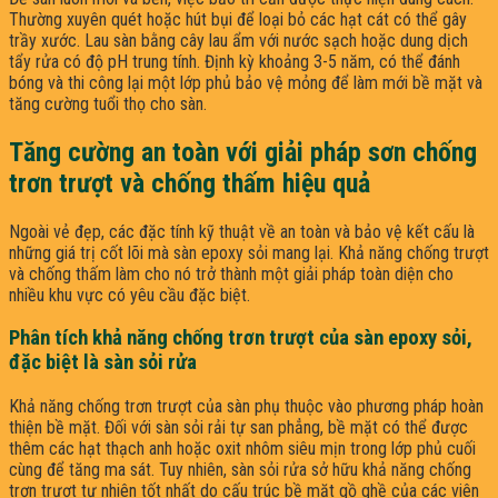
Thường xuyên quét hoặc hút bụi để loại bỏ các hạt cát có thể gây
trầy xước. Lau sàn bằng cây lau ẩm với nước sạch hoặc dung dịch
tẩy rửa có độ pH trung tính. Định kỳ khoảng 3-5 năm, có thể đánh
bóng và thi công lại một lớp phủ bảo vệ mỏng để làm mới bề mặt và
tăng cường tuổi thọ cho sàn.
Tăng cường an toàn với giải pháp sơn chống
trơn trượt và chống thấm hiệu quả
Ngoài vẻ đẹp, các đặc tính kỹ thuật về an toàn và bảo vệ kết cấu là
những giá trị cốt lõi mà sàn epoxy sỏi mang lại. Khả năng chống trượt
và chống thấm làm cho nó trở thành một giải pháp toàn diện cho
nhiều khu vực có yêu cầu đặc biệt.
Phân tích khả năng chống trơn trượt của sàn epoxy sỏi,
đặc biệt là sàn sỏi rửa
Khả năng chống trơn trượt của sàn phụ thuộc vào phương pháp hoàn
thiện bề mặt. Đối với sàn sỏi rải tự san phẳng, bề mặt có thể được
thêm các hạt thạch anh hoặc oxit nhôm siêu mịn trong lớp phủ cuối
cùng để tăng ma sát. Tuy nhiên, sàn sỏi rửa sở hữu khả năng chống
trơn trượt tự nhiên tốt nhất do cấu trúc bề mặt gồ ghề của các viên