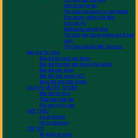
Sơn Epoxy hệ lăn
Thi công sơn epoxy tự san phẳng
Sơn epoxy chống tĩnh điện
Sơn sàn PU
Đánh bóng sàn bê tông
Thi công sàn Epoxy kháng axit & hoá
chất
Thi Công Sàn Đá Mài Terrazzo
Báo Giá Thi Công
Báo giá thi công sơn Epoxy
Báo giá thi công sàn epoxy nhà xưởng
Báo giá sơn Joton
Báo Giá Sơn epoxy KCC
Bảng Giá Sơn Sân Tennis
DỊCH VỤ VÀ VẬT TƯ SÀN
Mài sàn bê tông
Thuê máy mài sàn
Phụ gia vật tư sàn
GIỚI THIỆU
Dự án nổi bật
Hồ sơ năng lực
TIN TỨC
Kỹ thuật thi công