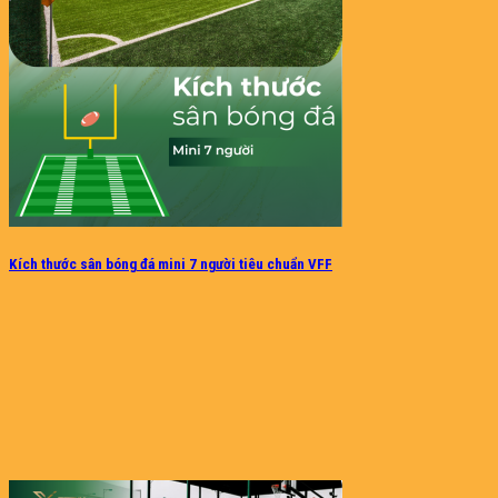
Kích thước sân bóng đá mini 7 người tiêu chuẩn VFF