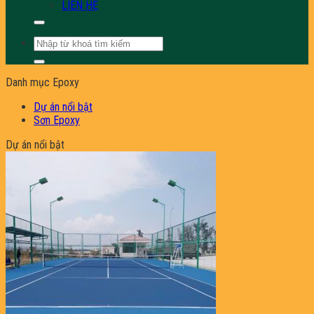
LIÊN HỆ
Tìm
kiếm:
Danh mục Epoxy
Dự án nổi bật
Sơn Epoxy
Dự án nổi bật