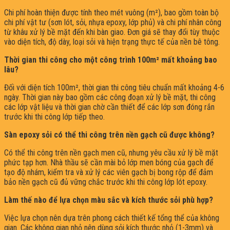
Chi phí hoàn thiện được tính theo mét vuông (m²), bao gồm toàn bộ
chi phí vật tư (sơn lót, sỏi, nhựa epoxy, lớp phủ) và chi phí nhân công
từ khâu xử lý bề mặt đến khi bàn giao. Đơn giá sẽ thay đổi tùy thuộc
vào diện tích, độ dày, loại sỏi và hiện trạng thực tế của nền bê tông.
Thời gian thi công cho một công trình 100m² mất khoảng bao
lâu?
Đối với diện tích 100m², thời gian thi công tiêu chuẩn mất khoảng 4-6
ngày. Thời gian này bao gồm các công đoạn xử lý bề mặt, thi công
các lớp vật liệu và thời gian chờ cần thiết để các lớp sơn đóng rắn
trước khi thi công lớp tiếp theo.
Sàn epoxy sỏi có thể thi công trên nền gạch cũ được không?
Có thể thi công trên nền gạch men cũ, nhưng yêu cầu xử lý bề mặt
phức tạp hơn. Nhà thầu sẽ cần mài bỏ lớp men bóng của gạch để
tạo độ nhám, kiểm tra và xử lý các viên gạch bị bong rộp để đảm
bảo nền gạch cũ đủ vững chắc trước khi thi công lớp lót epoxy.
Làm thế nào để lựa chọn màu sắc và kích thước sỏi phù hợp?
Việc lựa chọn nên dựa trên phong cách thiết kế tổng thể của không
gian. Các không gian nhỏ nên dùng sỏi kích thước nhỏ (1-3mm) và