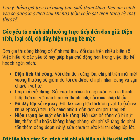
Lưu ý: Bảng giá trên chỉ mang tính chất tham khảo. Đơn giá chính
xác sẽ được xác định sau khi nhà thầu khảo sát hiện trạng bề mặt
thực tế.
Các yếu tố chính ảnh hưởng trực tiếp đến đơn giá: Diện
tích, loại sỏi, độ dày, hiện trạng bề mặt
Đơn giá thi công không cố định mà thay đổi dựa trên nhiều biến số.
Việc hiểu rõ các yếu tố này giúp bạn chủ động hơn trong việc lập kế
hoạch ngân sách:
Diện tích thi công:
Với diện tích càng lớn, chi phí trên mỗi mét
vuông thường sẽ giảm do tối ưu được chi phí nhân công và vận
chuyển vật tư.
Loại sỏi sử dụng:
Sỏi cuội tự nhiên trong nước có giá thành
thấp hơn so với các loại sỏi thạch anh, sỏi màu nhập khẩu.
Độ dày lớp sỏi epoxy:
Độ dày càng lớn thì lượng vật tư (sỏi và
nhựa epoxy) tiêu tốn càng nhiều, dẫn đến chi phí tăng lên.
Hiện trạng bề mặt sàn bê tông:
Nếu sàn bê tông cũ bị nứt,
lún, thấm dầu hoặc không bằng phẳng, chi phí sẽ tăng do phải
tốn thêm công đoạn xử lý, sửa chữa trước khi thi công lớp lót.
Đặt lên bàn cân: So sánh chi phí và hiệu quả lâu dài giữa