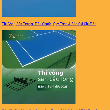
Thi Công Sân Tennis: Tiêu Chuẩn, Quy Trình & Báo Giá Chi Tiết