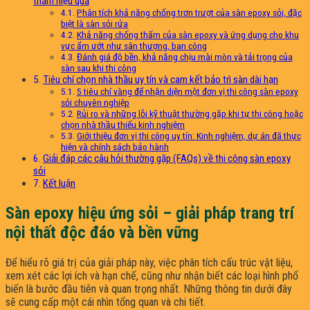
thấm hiệu quả
Phân tích khả năng chống trơn trượt của sàn epoxy sỏi, đặc
biệt là sàn sỏi rửa
Khả năng chống thấm của sàn epoxy và ứng dụng cho khu
vực ẩm ướt như sân thượng, ban công
Đánh giá độ bền, khả năng chịu mài mòn và tải trọng của
sàn sau khi thi công
Tiêu chí chọn nhà thầu uy tín và cam kết bảo trì sàn dài hạn
5 tiêu chí vàng để nhận diện một đơn vị thi công sàn epoxy
sỏi chuyên nghiệp
Rủi ro và những lỗi kỹ thuật thường gặp khi tự thi công hoặc
chọn nhà thầu thiếu kinh nghiệm
Giới thiệu đơn vị thi công uy tín: Kinh nghiệm, dự án đã thực
hiện và chính sách bảo hành
Giải đáp các câu hỏi thường gặp (FAQs) về thi công sàn epoxy
sỏi
Kết luận
Sàn epoxy hiệu ứng sỏi – giải pháp trang trí
nội thất độc đáo và bền vững
Để hiểu rõ giá trị của giải pháp này, việc phân tích cấu trúc vật liệu,
xem xét các lợi ích và hạn chế, cũng như nhận biết các loại hình phổ
biến là bước đầu tiên và quan trọng nhất. Những thông tin dưới đây
sẽ cung cấp một cái nhìn tổng quan và chi tiết.