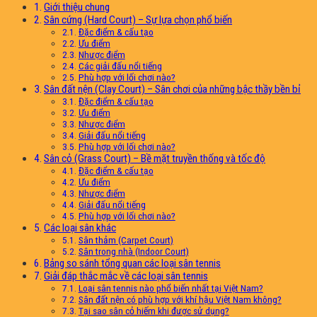
Giới thiệu chung
Sân cứng (Hard Court) – Sự lựa chọn phổ biến
Đặc điểm & cấu tạo
Ưu điểm
Nhược điểm
Các giải đấu nổi tiếng
Phù hợp với lối chơi nào?
Sân đất nện (Clay Court) – Sân chơi của những bậc thầy bền bỉ
Đặc điểm & cấu tạo
Ưu điểm
Nhược điểm
Giải đấu nổi tiếng
Phù hợp với lối chơi nào?
Sân cỏ (Grass Court) – Bề mặt truyền thống và tốc độ
Đặc điểm & cấu tạo
Ưu điểm
Nhược điểm
Giải đấu nổi tiếng
Phù hợp với lối chơi nào?
Các loại sân khác
Sân thảm (Carpet Court)
Sân trong nhà (Indoor Court)
Bảng so sánh tổng quan các loại sân tennis
Giải đáp thắc mắc về các loại sân tennis
Loại sân tennis nào phổ biến nhất tại Việt Nam?
Sân đất nện có phù hợp với khí hậu Việt Nam không?
Tại sao sân cỏ hiếm khi được sử dụng?