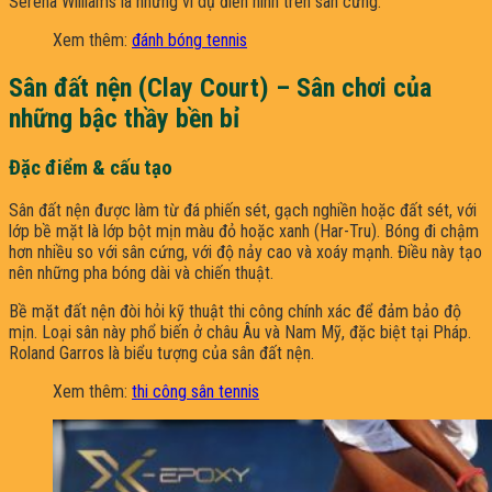
Serena Williams là những ví dụ điển hình trên sân cứng.
Xem thêm:
đánh bóng tennis
Sân đất nện (Clay Court) – Sân chơi của
những bậc thầy bền bỉ
Đặc điểm & cấu tạo
Sân đất nện được làm từ đá phiến sét, gạch nghiền hoặc đất sét, với
lớp bề mặt là lớp bột mịn màu đỏ hoặc xanh (Har-Tru). Bóng đi chậm
hơn nhiều so với sân cứng, với độ nảy cao và xoáy mạnh. Điều này tạo
nên những pha bóng dài và chiến thuật.
Bề mặt đất nện đòi hỏi kỹ thuật thi công chính xác để đảm bảo độ
mịn. Loại sân này phổ biến ở châu Âu và Nam Mỹ, đặc biệt tại Pháp.
Roland Garros là biểu tượng của sân đất nện.
Xem thêm:
thi công sân tennis