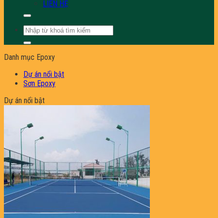
LIÊN HỆ
Tìm
kiếm:
Danh mục Epoxy
Dự án nổi bật
Sơn Epoxy
Dự án nổi bật