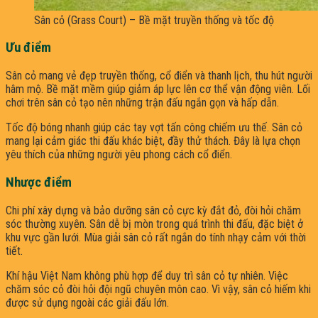
Sân cỏ (Grass Court) – Bề mặt truyền thống và tốc độ
Ưu điểm
Sân cỏ mang vẻ đẹp truyền thống, cổ điển và thanh lịch, thu hút người
hâm mộ. Bề mặt mềm giúp giảm áp lực lên cơ thể vận động viên. Lối
chơi trên sân cỏ tạo nên những trận đấu ngắn gọn và hấp dẫn.
Tốc độ bóng nhanh giúp các tay vợt tấn công chiếm ưu thế. Sân cỏ
mang lại cảm giác thi đấu khác biệt, đầy thử thách. Đây là lựa chọn
yêu thích của những người yêu phong cách cổ điển.
Nhược điểm
Chi phí xây dựng và bảo dưỡng sân cỏ cực kỳ đắt đỏ, đòi hỏi chăm
sóc thường xuyên. Sân dễ bị mòn trong quá trình thi đấu, đặc biệt ở
khu vực gần lưới. Mùa giải sân cỏ rất ngắn do tính nhạy cảm với thời
tiết.
Khí hậu Việt Nam không phù hợp để duy trì sân cỏ tự nhiên. Việc
chăm sóc cỏ đòi hỏi đội ngũ chuyên môn cao. Vì vậy, sân cỏ hiếm khi
được sử dụng ngoài các giải đấu lớn.