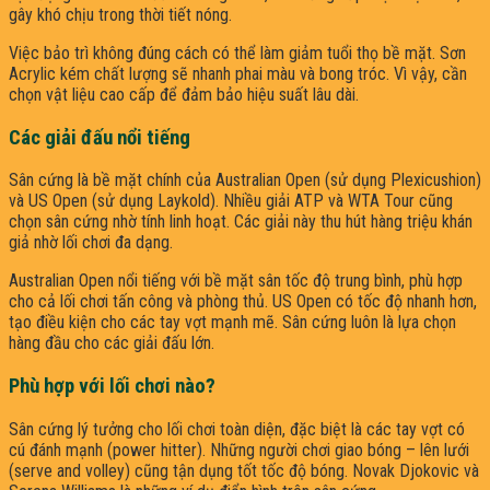
gây khó chịu trong thời tiết nóng.
Việc bảo trì không đúng cách có thể làm giảm tuổi thọ bề mặt. Sơn
Acrylic kém chất lượng sẽ nhanh phai màu và bong tróc. Vì vậy, cần
chọn vật liệu cao cấp để đảm bảo hiệu suất lâu dài.
Các giải đấu nổi tiếng
Sân cứng là bề mặt chính của Australian Open (sử dụng Plexicushion)
và US Open (sử dụng Laykold). Nhiều giải ATP và WTA Tour cũng
chọn sân cứng nhờ tính linh hoạt. Các giải này thu hút hàng triệu khán
giả nhờ lối chơi đa dạng.
Australian Open nổi tiếng với bề mặt sân tốc độ trung bình, phù hợp
cho cả lối chơi tấn công và phòng thủ. US Open có tốc độ nhanh hơn,
tạo điều kiện cho các tay vợt mạnh mẽ. Sân cứng luôn là lựa chọn
hàng đầu cho các giải đấu lớn.
Phù hợp với lối chơi nào?
Sân cứng lý tưởng cho lối chơi toàn diện, đặc biệt là các tay vợt có
cú đánh mạnh (power hitter). Những người chơi giao bóng – lên lưới
(serve and volley) cũng tận dụng tốt tốc độ bóng. Novak Djokovic và