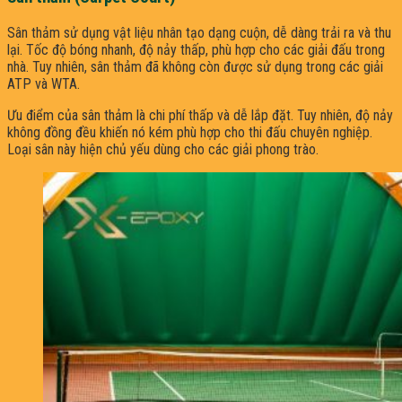
Sân thảm sử dụng vật liệu nhân tạo dạng cuộn, dễ dàng trải ra và thu
lại. Tốc độ bóng nhanh, độ nảy thấp, phù hợp cho các giải đấu trong
nhà. Tuy nhiên, sân thảm đã không còn được sử dụng trong các giải
ATP và WTA.
Ưu điểm của sân thảm là chi phí thấp và dễ lắp đặt. Tuy nhiên, độ nảy
không đồng đều khiến nó kém phù hợp cho thi đấu chuyên nghiệp.
Loại sân này hiện chủ yếu dùng cho các giải phong trào.