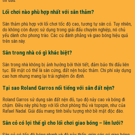
thi đấu.
Lối chơi nào phù hợp nhất với sân thảm?
Sân thảm phù hợp với lối chơi tốc độ cao, tương tự sân cỏ. Tuy nhiên,
do không còn được sử dụng trong giải đấu chuyên nghiệp, nó chủ
yếu dành cho phong trào. Các cú đánh phẳng và giao bóng hiệu quả
trên sân này.
Sân trong nhà có gì khác biệt?
Sân trong nhà không bị ảnh hưởng bởi thời tiết, đảm bảo thi đấu liên
tục. Bề mặt có thể là sân cứng, đất nện hoặc thảm. Chi phí xây dựng
cao hơn nhưng mang lại trải nghiệm ổn định.
Tại sao Roland Garros nổi tiếng với sân đất nện?
Roland Garros sử dụng sân đất nện đỏ, tạo độ nảy cao và bóng đi
chậm. Điều này phù hợp với lối chơi phòng thủ và topspin, như của
Rafael Nadal. Giải đấu mang tính biểu tượng nhờ bề mặt độc đáo.
Sân cỏ có lợi thế gì cho lối chơi giao bóng – lên lưới?
Sân cỏ có tốc độ bóng nhanh và độ nảy thấp, giúp các cú giao bóng