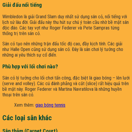
Giải đấu nổi tiếng
Wimbledon là giải Grand Slam duy nhất sử dụng sân cỏ, nổi tiếng với
lịch sử lâu đời. Giải đấu này thu hút sự chú ý toàn cầu nhờ bề mặt sân
độc đáo. Các tay vợt như Roger Federer và Pete Sampras từng
thống trị trên sân cỏ.
Sân cỏ tạo nên những trận đấu tốc độ cao, đầy kịch tính. Các giải
như Halle Open cũng sử dụng sân cỏ. Đây là sân chơi lý tưởng cho
những ai yêu thích sự cổ điển.
Phù hợp với lối chơi nào?
Sân cỏ lý tưởng cho lối chơi tấn công, đặc biệt là giao bóng – lên lưới
(serve and volley). Các cú đánh phẳng và cắt (slice) rất hiệu quả trên
bề mặt này. Roger Federer và Martina Navratilova là những huyền
thoại trên sân cỏ.
Xem thêm:
giao bóng tennis
Các loại sân khác
Sân thảm (Carpet Court)