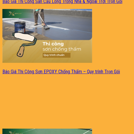
Báo Giá Thi Công Sân Cầu Lông Trong Nhà & Ngoài Trời Trọn Gói
Báo Giá Thi Công Sơn EPOXY Chống Thấm – Quy trình Trọn Gói