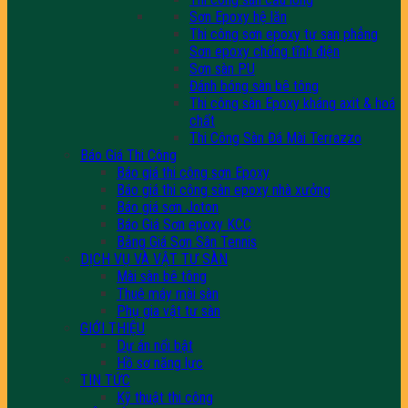
Sơn Epoxy hệ lăn
Thi công sơn epoxy tự san phẳng
Sơn epoxy chống tĩnh điện
Sơn sàn PU
Đánh bóng sàn bê tông
Thi công sàn Epoxy kháng axit & hoá
chất
Thi Công Sàn Đá Mài Terrazzo
Báo Giá Thi Công
Báo giá thi công sơn Epoxy
Báo giá thi công sàn epoxy nhà xưởng
Báo giá sơn Joton
Báo Giá Sơn epoxy KCC
Bảng Giá Sơn Sân Tennis
DỊCH VỤ VÀ VẬT TƯ SÀN
Mài sàn bê tông
Thuê máy mài sàn
Phụ gia vật tư sàn
GIỚI THIỆU
Dự án nổi bật
Hồ sơ năng lực
TIN TỨC
Kỹ thuật thi công