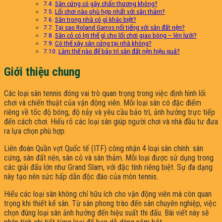
Sân cứng có gây chấn thương không?
Lối chơi nào phù hợp nhất với sân thảm?
Sân trong nhà có gì khác biệt?
Tại sao Roland Garros nổi tiếng với sân đất nện?
Sân cỏ có lợi thế gì cho lối chơi giao bóng – lên lưới?
Có thể xây sân cứng tại nhà không?
Làm thế nào để bảo trì sân đất nện hiệu quả?
Giới thiệu chung
Các loại sân tennis đóng vai trò quan trọng trong việc định hình lối
chơi và chiến thuật của vận động viên. Mỗi loại sân có đặc điểm
riêng về tốc độ bóng, độ nảy và yêu cầu bảo trì, ảnh hưởng trực tiếp
đến cách chơi. Hiểu rõ các loại sân giúp người chơi và nhà đầu tư đưa
ra lựa chọn phù hợp.
Liên đoàn Quần vợt Quốc tế (ITF) công nhận 4 loại sân chính: sân
cứng, sân đất nện, sân cỏ và sân thảm. Mỗi loại được sử dụng trong
các giải đấu lớn như Grand Slam, với đặc tính riêng biệt. Sự đa dạng
này tạo nên sức hấp dẫn độc đáo của môn tennis.
Hiểu các loại sân không chỉ hữu ích cho vận động viên mà còn quan
trọng khi thiết kế sân. Từ sân phong trào đến sân chuyên nghiệp, việc
chọn đúng loại sân ảnh hưởng đến hiệu suất thi đấu. Bài viết này sẽ