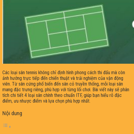
Các loại sân tennis không chỉ định hình phong cách thi đấu mà còn
ảnh hưởng trực tiếp đến chiến thuật và trải nghiệm của vận động
viên. Từ sân cứng phổ biến đến sân cỏ truyền thống, mỗi loại sân
mang đặc trưng riêng, phù hợp với từng lối chơi. Bài viết này sẽ phân
tích chi tiết 4 loại sân chính theo chuẩn ITF, giúp bạn hiểu rõ đặc
điểm, ưu nhược điểm và lựa chọn phù hợp nhất.
Nội dung