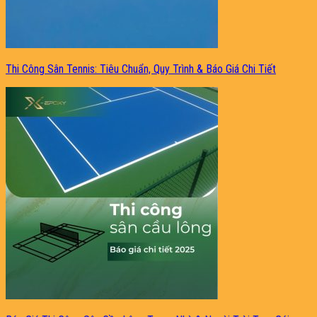
Thi Công Sân Tennis: Tiêu Chuẩn, Quy Trình & Báo Giá Chi Tiết