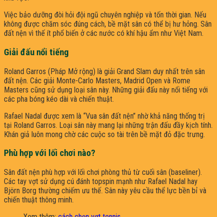
Việc bảo dưỡng đòi hỏi đội ngũ chuyên nghiệp và tốn thời gian. Nếu
không được chăm sóc đúng cách, bề mặt sân có thể bị hư hỏng. Sân
đất nện vì thế ít phổ biến ở các nước có khí hậu ẩm như Việt Nam.
Giải đấu nổi tiếng
Roland Garros (Pháp Mở rộng) là giải Grand Slam duy nhất trên sân
đất nện. Các giải Monte-Carlo Masters, Madrid Open và Rome
Masters cũng sử dụng loại sân này. Những giải đấu này nổi tiếng với
các pha bóng kéo dài và chiến thuật.
Rafael Nadal được xem là “Vua sân đất nện” nhờ khả năng thống trị
tại Roland Garros. Loại sân này mang lại những trận đấu đầy kịch tính.
Khán giả luôn mong chờ các cuộc so tài trên bề mặt đỏ đặc trưng.
Phù hợp với lối chơi nào?
Sân đất nện phù hợp với lối chơi phòng thủ từ cuối sân (baseliner).
Các tay vợt sử dụng cú đánh topspin mạnh như Rafael Nadal hay
Björn Borg thường chiếm ưu thế. Sân này yêu cầu thể lực bền bỉ và
chiến thuật thông minh.
Xem thêm:
cách chọn vợt tennis