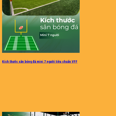
Kích thước sân bóng đá mini 7 người tiêu chuẩn VFF