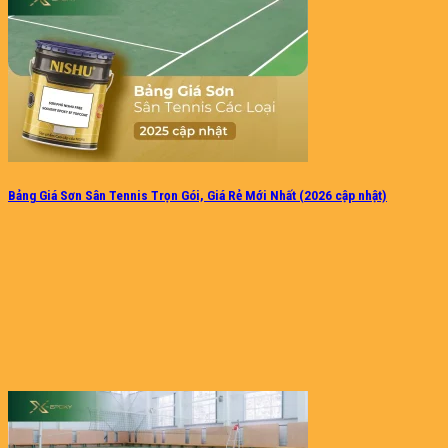
Bảng Giá Sơn Sân Tennis Trọn Gói, Giá Rẻ Mới Nhất (2026 cập nhật)