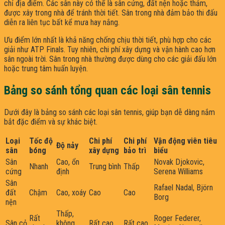
chỉ địa điểm. Các sân này có thể là sân cứng, đất nện hoặc thảm,
được xây trong nhà để tránh thời tiết. Sân trong nhà đảm bảo thi đấu
diễn ra liên tục bất kể mưa hay nắng.
Ưu điểm lớn nhất là khả năng chống chịu thời tiết, phù hợp cho các
giải như ATP Finals. Tuy nhiên, chi phí xây dựng và vận hành cao hơn
sân ngoài trời. Sân trong nhà thường được dùng cho các giải đấu lớn
hoặc trung tâm huấn luyện.
Bảng so sánh tổng quan các loại sân tennis
Dưới đây là bảng so sánh các loại sân tennis, giúp bạn dễ dàng nắm
bắt đặc điểm và sự khác biệt.
Loại
Tốc độ
Chi phí
Chi phí
Vận động viên tiêu
Độ nảy
sân
bóng
xây dựng
bảo trì
biểu
Sân
Cao, ổn
Novak Djokovic,
Nhanh
Trung bình
Thấp
cứng
định
Serena Williams
Sân
Rafael Nadal, Björn
đất
Chậm
Cao, xoáy
Cao
Cao
Borg
nện
Thấp,
Rất
Roger Federer,
Sân cỏ
không
Rất cao
Rất cao