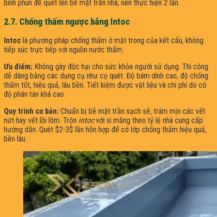
bình phun để quét lên bề mặt trần nhà, nên thực hiện 2 lần.
2.7. Chống thấm ngược bằng Intoc
Intoc
là phương pháp chống thấm ở mặt trong của kết cấu, không
tiếp xúc trực tiếp với nguồn nước thấm.
Ưu điểm:
Không gây độc hại cho sức khỏe người sử dụng. Thi công
dễ dàng bằng các dụng cụ như cọ quét. Độ bám dính cao, độ chống
thấm tốt, hiệu quả, lâu bền. Tiết kiệm được vật liệu và chi phí do có
độ phân tán khá cao.
Quy trình cơ bản:
Chuẩn bị bề mặt trần sạch sẽ, trám mịn các vết
nứt hay vết lồi lõm. Trộn
intoc
với xi măng theo tỷ lệ nhà cung cấp
hướng dẫn. Quét $2-3$ lần hỗn hợp để có lớp chống thấm hiệu quả,
bền lâu.