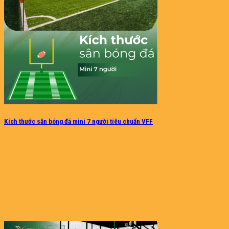
Kích thước sân bóng đá mini 7 người tiêu chuẩn VFF