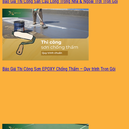
Báo Giá Thi Công Sân Cầu Lông Trong Nhà & Ngoài Trời Trọn Gói
Báo Giá Thi Công Sơn EPOXY Chống Thấm – Quy trình Trọn Gói