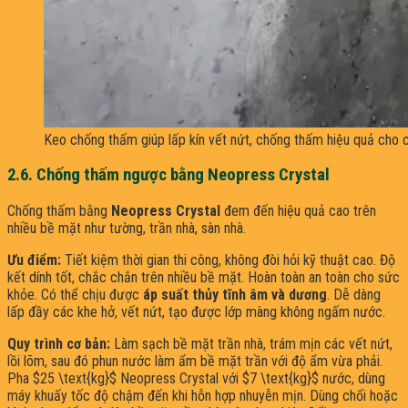
Keo chống thấm giúp lấp kín vết nứt, chống thấm hiệu quả cho c
2.6. Chống thấm ngược bằng Neopress Crystal
Chống thấm bằng
Neopress Crystal
đem đến hiệu quả cao trên
nhiều bề mặt như tường, trần nhà, sàn nhà.
Ưu điểm:
Tiết kiệm thời gian thi công, không đòi hỏi kỹ thuật cao. Độ
kết dính tốt, chắc chắn trên nhiều bề mặt. Hoàn toàn an toàn cho sức
khỏe. Có thể chịu được
áp suất thủy tĩnh âm và dương
. Dễ dàng
lấp đầy các khe hở, vết nứt, tạo được lớp màng không ngấm nước.
Quy trình cơ bản:
Làm sạch bề mặt trần nhà, trám mịn các vết nứt,
lồi lõm, sau đó phun nước làm ẩm bề mặt trần với độ ẩm vừa phải.
Pha $25 \text{kg}$ Neopress Crystal với $7 \text{kg}$ nước, dùng
máy khuấy tốc độ chậm đến khi hỗn hợp nhuyễn mịn. Dùng chổi hoặc