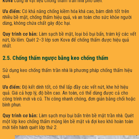
Kova
cũng là vật liệu chống thấm trần nhà phổ biến.
Ưu điểm:
Có khả năng chống kiềm hóa khá cao, bám dính tốt trên
nhiều bề mặt, chống thấm hiệu quả, và an toàn cho sức khỏe người
dùng, không chứa chất gây độc hại.
Quy trình cơ bản:
Làm sạch bề mặt, loại bỏ bụi bẩn, trám kỹ các vết
nứt, lồi lõm. Quét 2−3 lớp sơn Kova để chống thấm được hiệu quả
nhất.
2.5. Chống thấm ngược bằng keo chống thấm
Sử dụng keo chống thấm trần nhà là phương pháp chống thấm hiệu
quả.
Ưu điểm:
Độ kết dính tốt, có thể lấp đầy các vết nứt, khe hở hiệu
quả. Giá cả hợp lý, độ bền cao. An toàn, có thể dùng được cả cho
công trình mới và cũ. Thi công nhanh chóng, đơn giản bằng chổi hoặc
bình phun.
Quy trình cơ bản:
Làm sạch mọi bụi bẩn trên bề mặt trần nhà. Quét
một lớp keo chống thấm mỏng lên bề mặt và đợi keo khô hoàn toàn
mới tiến hành quét lớp thứ 2.