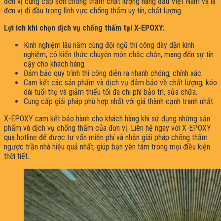
đơn vị cung cấp sơn chống thấm chất lượng hàng đầu Việt Nam và là
đơn vị đi đầu trong lĩnh vực chống thấm uy tín, chất lượng.
Lợi ích khi chọn dịch vụ chống thấm tại X-EPOXY:
Kinh nghiệm lâu năm cùng đội ngũ thi công dày dặn kinh
nghiệm, có kiến thức chuyên môn chắc chắn, mang đến sự tin
cậy cho khách hàng.
Đảm bảo quy trình thi công diễn ra nhanh chóng, chính xác.
Cam kết các sản phẩm và dịch vụ đảm bảo về chất lượng, kéo
dài tuổi thọ và giảm thiểu tối đa chi phí bảo trì, sửa chữa.
Cung cấp giải pháp phù hợp nhất với giá thành cạnh tranh nhất.
X-EPOXY cam kết bảo hành cho khách hàng khi sử dụng những sản
phẩm và dịch vụ chống thấm của đơn vị. Liên hệ ngay với X-EPOXY
qua hotline để được tư vấn miễn phí và nhận giải pháp chống thấm
ngược trần nhà hiệu quả nhất, giúp bạn yên tâm trong mọi điều kiện
thời tiết.