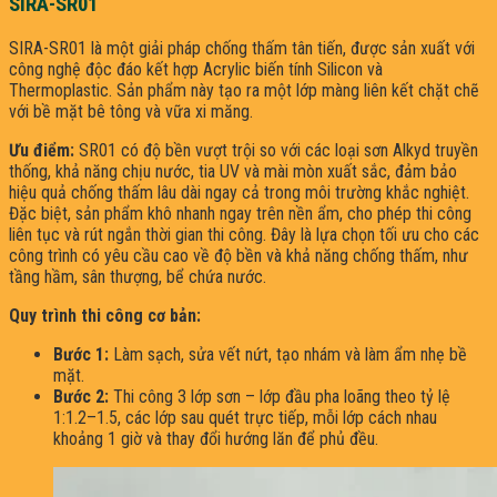
SIRA-SR01
SIRA-SR01 là một giải pháp chống thấm tân tiến, được sản xuất với
công nghệ độc đáo kết hợp Acrylic biến tính Silicon và
Thermoplastic. Sản phẩm này tạo ra một lớp màng liên kết chặt chẽ
với bề mặt bê tông và vữa xi măng.
Ưu điểm:
SR01 có độ bền vượt trội so với các loại sơn Alkyd truyền
thống, khả năng chịu nước, tia UV và mài mòn xuất sắc, đảm bảo
hiệu quả chống thấm lâu dài ngay cả trong môi trường khắc nghiệt.
Đặc biệt, sản phẩm khô nhanh ngay trên nền ẩm, cho phép thi công
liên tục và rút ngắn thời gian thi công. Đây là lựa chọn tối ưu cho các
công trình có yêu cầu cao về độ bền và khả năng chống thấm, như
tầng hầm, sân thượng, bể chứa nước.
Quy trình thi công cơ bản:
Bước 1:
Làm sạch, sửa vết nứt, tạo nhám và làm ẩm nhẹ bề
mặt.
Bước 2:
Thi công 3 lớp sơn – lớp đầu pha loãng theo tỷ lệ
1:1.2–1.5, các lớp sau quét trực tiếp, mỗi lớp cách nhau
khoảng 1 giờ và thay đổi hướng lăn để phủ đều.