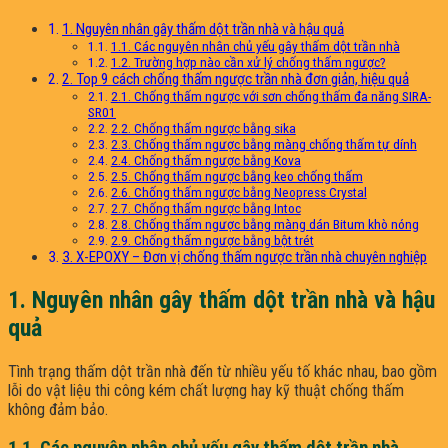
1. Nguyên nhân gây thấm dột trần nhà và hậu quả
1.1. Các nguyên nhân chủ yếu gây thấm dột trần nhà
1.2. Trường hợp nào cần xử lý chống thấm ngược?
2. Top 9 cách chống thấm ngược trần nhà đơn giản, hiệu quả
2.1. Chống thấm ngược với sơn chống thấm đa năng SIRA-
SR01
2.2. Chống thấm ngược bằng sika
2.3. Chống thấm ngược bằng màng chống thấm tự dính
2.4. Chống thấm ngược bằng Kova
2.5. Chống thấm ngược bằng keo chống thấm
2.6. Chống thấm ngược bằng Neopress Crystal
2.7. Chống thấm ngược bằng Intoc
2.8. Chống thấm ngược bằng màng dán Bitum khò nóng
2.9. Chống thấm ngược bằng bột trét
3. X-EPOXY – Đơn vị chống thấm ngược trần nhà chuyên nghiệp
1. Nguyên nhân gây thấm dột trần nhà và hậu
quả
Tình trạng thấm dột trần nhà đến từ nhiều yếu tố khác nhau, bao gồm
lỗi do vật liệu thi công kém chất lượng hay kỹ thuật chống thấm
không đảm bảo.