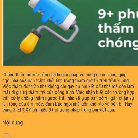
Chống thấm ngược trần nhà là giải pháp vô cùng quan trọng, giúp
ngôi nhà của bạn tránh khỏi tình trạng thấm dột từ trên trần xuống.
Việc thấm dột trần nhà không chỉ gây hư hại kết cấu nhà mà còn làm
mất đi giá trị thẩm mỹ của công trình. Việc nhận biết các trường hợp
cần xử lý chống thấm ngược trần nhà sẽ giúp bạn sớm ngăn chặn sự
lan rộng của ẩm mốc, đảm bảo ngôi nhà luôn khô ráo và bền bỉ. Hãy
cùng X-EPOXY tìm hiểu 9+ phương pháp trong bài viết sau.
Nội dung