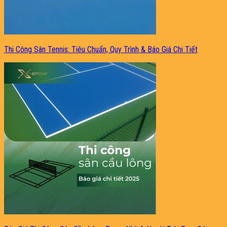
Thi Công Sân Tennis: Tiêu Chuẩn, Quy Trình & Báo Giá Chi Tiết