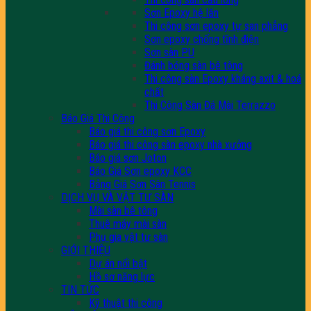
Sơn Epoxy hệ lăn
Thi công sơn epoxy tự san phẳng
Sơn epoxy chống tĩnh điện
Sơn sàn PU
Đánh bóng sàn bê tông
Thi công sàn Epoxy kháng axit & hoá
chất
Thi Công Sàn Đá Mài Terrazzo
Báo Giá Thi Công
Báo giá thi công sơn Epoxy
Báo giá thi công sàn epoxy nhà xưởng
Báo giá sơn Joton
Báo Giá Sơn epoxy KCC
Bảng Giá Sơn Sân Tennis
DỊCH VỤ VÀ VẬT TƯ SÀN
Mài sàn bê tông
Thuê máy mài sàn
Phụ gia vật tư sàn
GIỚI THIỆU
Dự án nổi bật
Hồ sơ năng lực
TIN TỨC
Kỹ thuật thi công