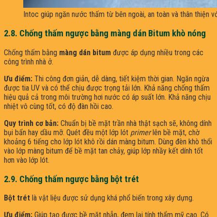
Intoc giúp ngăn nước thấm từ bên ngoài, an toàn và thân thiện v
2.8. Chống thấm ngược bằng màng dán Bitum khò nóng
Chống thấm bằng
màng dán bitum
được áp dụng nhiều trong các
công trình nhà ở.
Ưu điểm:
Thi công đơn giản, dễ dàng, tiết kiệm thời gian. Ngăn ngừa
được tia UV và có thể chịu được trọng tải lớn. Khả năng chống thấm
hiệu quả cả trong môi trường hơi nước có áp suất lớn. Khả năng chịu
nhiệt vô cùng tốt, có độ đàn hồi cao.
Quy trình cơ bản:
Chuẩn bị bề mặt trần nhà thật sạch sẽ, không dính
bụi bẩn hay dầu mỡ. Quét đều một lớp lót
primer
lên bề mặt, chờ
khoảng 6 tiếng cho lớp lót khô rồi dán màng bitum. Dùng đèn khò thổi
vào lớp màng bitum để bề mặt tan chảy, giúp lớp nhầy kết dính tốt
hơn vào lớp lót.
2.9. Chống thấm ngược bằng bột trét
Bột trét
là vật liệu được sử dụng khá phổ biến trong xây dựng.
Ưu điểm:
Giúp tạo được bề mặt nhẵn, đem lại tính thẩm mỹ cao. Có