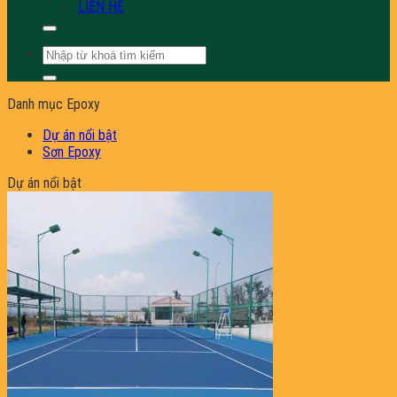
LIÊN HỆ
Tìm
kiếm:
Danh mục Epoxy
Dự án nổi bật
Sơn Epoxy
Dự án nổi bật