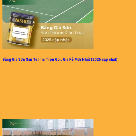
Bảng Giá Sơn Sân Tennis Trọn Gói, Giá Rẻ Mới Nhất (2026 cập nhật)