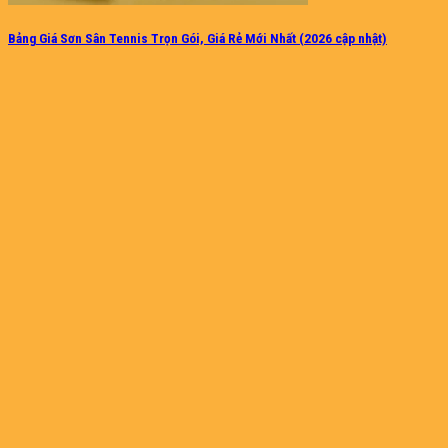
Bảng Giá Sơn Sân Tennis Trọn Gói, Giá Rẻ Mới Nhất (2026 cập nhật)