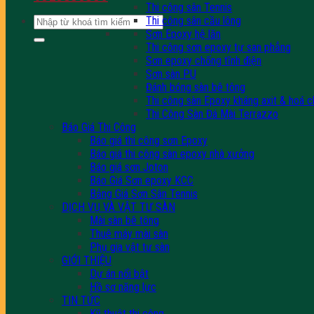
Thi công sân Tennis
Tìm
Thi công sân cầu lông
kiếm:
Sơn Epoxy hệ lăn
Thi công sơn epoxy tự san phẳng
Sơn epoxy chống tĩnh điện
Sơn sàn PU
Đánh bóng sàn bê tông
Thi công sàn Epoxy kháng axit & hoá c
Thi Công Sàn Đá Mài Terrazzo
Báo Giá Thi Công
Báo giá thi công sơn Epoxy
Báo giá thi công sàn epoxy nhà xưởng
Báo giá sơn Joton
Báo Giá Sơn epoxy KCC
Bảng Giá Sơn Sân Tennis
DỊCH VỤ VÀ VẬT TƯ SÀN
Mài sàn bê tông
Thuê máy mài sàn
Phụ gia vật tư sàn
GIỚI THIỆU
Dự án nổi bật
Hồ sơ năng lực
TIN TỨC
Kỹ thuật thi công