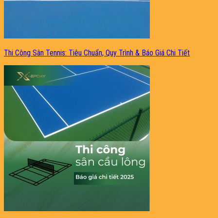
Thi Công Sân Tennis: Tiêu Chuẩn, Quy Trình & Báo Giá Chi Tiết