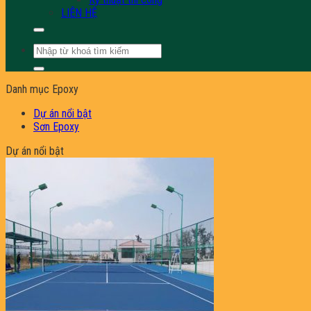
LIÊN HỆ
Tìm
kiếm:
Danh mục Epoxy
Dự án nổi bật
Sơn Epoxy
Dự án nổi bật